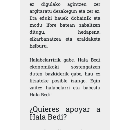
ez digulako agintzen zer
argitaratu dezakegun eta zer ez.
Eta eduki hauek dohainik eta
modu libre batean zabaltzen
ditugu, hedapena,
elkarbanatzea eta eraldaketa
helburu.
Halabelarririk gabe, Hala Bedi
ekonomikoki sostengatzen
duten bazkiderik gabe, hau ez
litzateke posible izango. Egin
zaitez halabelarri eta babestu
Hala Bedi!
¿Quieres apoyar a
Hala Bedi?