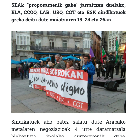
SEAk "proposamenik gabe" jarraitzen duelako,
ELA, CCOO, LAB, USO, CGT eta ESK sindikatuek
greba deitu dute maiatzaren 18, 24 eta 26an.
Sindikatuek aho batez salatu dute Arabako
metalaren negoziazioak 4 urte daramatzala
blokeatuta, inolako aurrerapenik gabe,