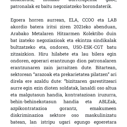
patronalak ez baitu negoziatzeko borondaterik.
Egoera horren aurrean, ELA, CCOO eta LAB
akordio batera iritsi ziren 2021eko abenduan,
Arabako Metalaren Hitzarmen Kolektibo duin
bat izateko negoziazioak eta ekintza sindikalak
bultzatzeko eta, ondoren, USO-ESK-CGT batu
zitzaizkion. Hiru hilabete eta lau bilera egin
ondoren, egoerari erantzungo dion patronalaren
erantzunaren zain jarraitzen dute. Bitartean,
sektorean “arazoak eta prekarietatea pilatzen” ari
direla ere azaldu dute: “bizitzaren garestitzeari
aurre egin ezin dioten soldatak, lanaldi oso altua
eta malgutasun handia, kontratazioan iruzurra,
behin-behinekotasun handia eta ABLEak,
azpikontratazioa gorantz, emakumeen
diskriminazioa sektore oso maskulinizatu
batean, lan istripu ugari egungo egoeretara