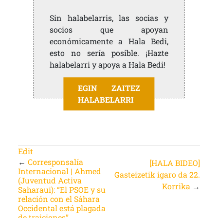
Sin halabelarris, las socias y
socios que apoyan
económicamente a Hala Bedi,
esto no sería posible. ¡Hazte
halabelarri y apoya a Hala Bedi!
EGIN ZAITEZ
HALABELARRI
Edit
←
Corresponsalía
[HALA BIDEO]
Internacional | Ahmed
Gasteizetik igaro da 22.
(Juventud Activa
Korrika
→
Saharaui): “El PSOE y su
relación con el Sáhara
Occidental está plagada
de traiciones”