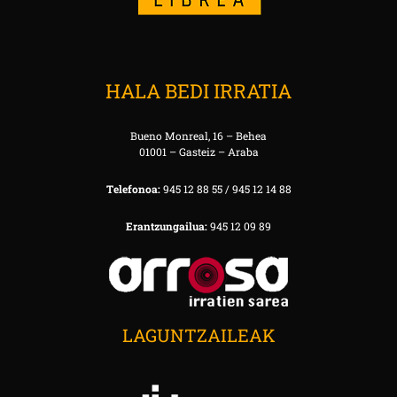
HALA BEDI IRRATIA
Bueno Monreal, 16 – Behea
01001 – Gasteiz – Araba
Telefonoa:
945 12 88 55 / 945 12 14 88
Erantzungailua:
945 12 09 89
LAGUNTZAILEAK