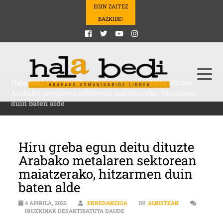
EGIN ZAITEZ
BAZKIDE!
Hala Bedi
>
Albisteak
>
Hiru greba egun deitu dituzte
Arabako metalaren sektorean maiatzerako, hitzarmen
duin baten alde
Hiru greba egun deitu dituzte
Arabako metalaren sektorean
maiatzerako, hitzarmen duin
baten alde
4 APIRILA, 2022
ERREDAKZIOA
IN
ALBISTEAK
HIRU GREBA EGUN DEITU DITUZTE
IRUZKINAK DESAKTIBATUTA DAUDE