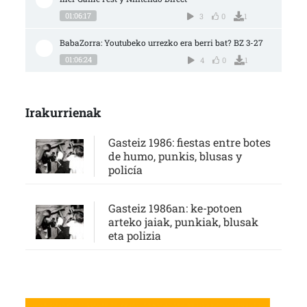
01:06:17
3
0
1
BabaZorra: Youtubeko urrezko era berri bat? BZ 3-27
01:06:24
4
0
1
Irakurrienak
Gasteiz 1986: fiestas entre botes
de humo, punkis, blusas y
policía
Gasteiz 1986an: ke-potoen
arteko jaiak, punkiak, blusak
eta polizia