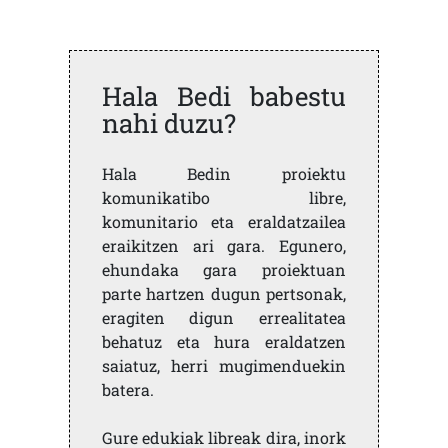
Hala Bedi babestu
nahi duzu?
Hala Bedin proiektu
komunikatibo libre,
komunitario eta eraldatzailea
eraikitzen ari gara. Egunero,
ehundaka gara proiektuan
parte hartzen dugun pertsonak,
eragiten digun errealitatea
behatuz eta hura eraldatzen
saiatuz, herri mugimenduekin
batera.
Gure edukiak libreak dira, inork