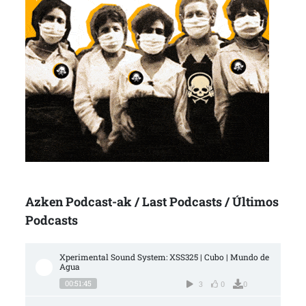
Azken Podcast-ak / Last Podcasts / Últimos
Podcasts
Xperimental Sound System: XSS325 | Cubo | Mundo de 
Agua
00:51:45
3
0
0