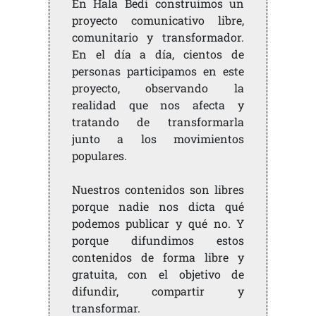
En Hala Bedi construimos un
proyecto comunicativo libre,
comunitario y transformador.
En el día a día, cientos de
personas participamos en este
proyecto, observando la
realidad que nos afecta y
tratando de transformarla
junto a los movimientos
populares.
Nuestros contenidos son libres
porque nadie nos dicta qué
podemos publicar y qué no. Y
porque difundimos estos
contenidos de forma libre y
gratuita, con el objetivo de
difundir, compartir y
transformar.