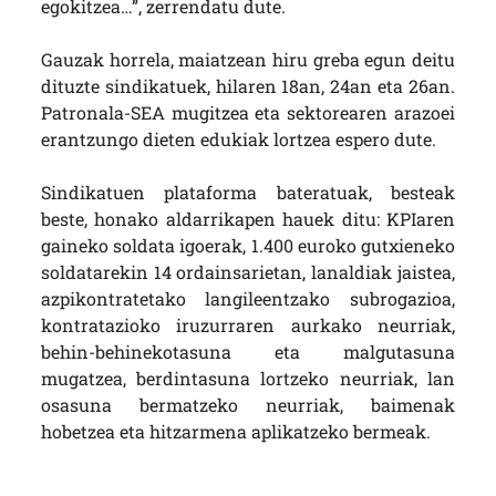
egokitzea…”, zerrendatu dute.
Gauzak horrela, maiatzean hiru greba egun deitu
dituzte sindikatuek, hilaren 18an, 24an eta 26an.
Patronala-SEA mugitzea eta sektorearen arazoei
erantzungo dieten edukiak lortzea espero dute.
Sindikatuen plataforma bateratuak, besteak
beste, honako aldarrikapen hauek ditu: KPIaren
gaineko soldata igoerak, 1.400 euroko gutxieneko
soldatarekin 14 ordainsarietan, lanaldiak jaistea,
azpikontratetako langileentzako subrogazioa,
kontratazioko iruzurraren aurkako neurriak,
behin-behinekotasuna eta malgutasuna
mugatzea, berdintasuna lortzeko neurriak, lan
osasuna bermatzeko neurriak, baimenak
hobetzea eta hitzarmena aplikatzeko bermeak.