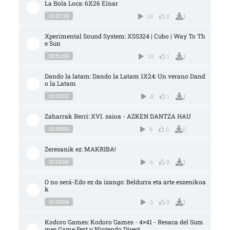
La Bola Loca: 6X26 Einar
01:07:39
10
0
1
Xperimental Sound System: XSS324 | Cubo | Way To Th
e Sun
00:51:00
10
1
1
Dando la latam: Dando la Latam 1X24: Un verano Dand
o la Latam
01:00:02
8
1
1
Zaharrak Berri: XVI. saioa - AZKEN DANTZA HAU
01:08:00
9
0
0
Zeresanik ez: MAKRIBA!
01:02:00
6
0
1
O no será-Edo ez da izango: Beldurra eta arte eszenikoa
k
01:00:04
3
0
1
Kodoro Games: Kodoro Games - 4×41 - Resaca del Sum
mer Game Fest y Nintendo Direct