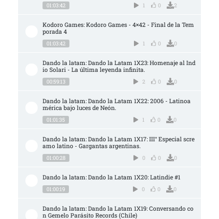
01:03:42
1
0
2
Kodoro Games: Kodoro Games - 4×42 - Final de la Tem
porada 4
01:03:42
1
0
0
Dando la latam: Dando la Latam 1X23: Homenaje al Ind
io Solari - La última leyenda infinita.
00:59:13
2
0
0
Dando la latam: Dando la Latam 1X22: 2006 - Latinoa
mérica bajo luces de Neón.
01:01:35
1
0
0
Dando la latam: Dando la Latam 1X17: III° Especial scre
amo latino - Gargantas argentinas.
01:00:28
0
0
0
Dando la latam: Dando la Latam 1X20: Latindie #1
01:00:19
0
0
0
Dando la latam: Dando la Latam 1X19: Conversando co
n Gemelo Parásito Records (Chile)