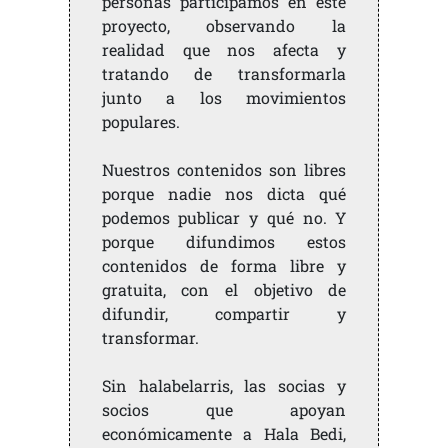
personas participamos en este
proyecto, observando la
realidad que nos afecta y
tratando de transformarla
junto a los movimientos
populares.
Nuestros contenidos son libres
porque nadie nos dicta qué
podemos publicar y qué no. Y
porque difundimos estos
contenidos de forma libre y
gratuita, con el objetivo de
difundir, compartir y
transformar.
Sin halabelarris, las socias y
socios que apoyan
económicamente a Hala Bedi,