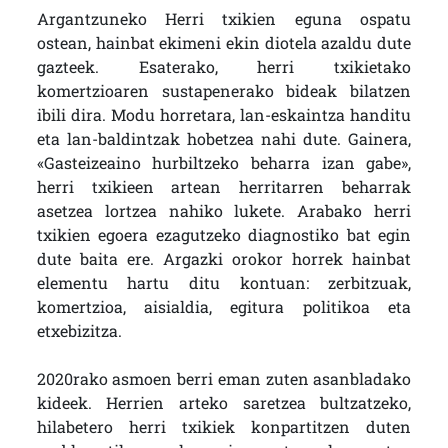
Argantzuneko Herri txikien eguna ospatu
ostean, hainbat ekimeni ekin diotela azaldu dute
gazteek. Esaterako, herri txikietako
komertzioaren sustapenerako bideak bilatzen
ibili dira. Modu horretara, lan-eskaintza handitu
eta lan-baldintzak hobetzea nahi dute. Gainera,
«Gasteizeaino hurbiltzeko beharra izan gabe»,
herri txikieen artean herritarren beharrak
asetzea lortzea nahiko lukete. Arabako herri
txikien egoera ezagutzeko diagnostiko bat egin
dute baita ere. Argazki orokor horrek hainbat
elementu hartu ditu kontuan: zerbitzuak,
komertzioa, aisialdia, egitura politikoa eta
etxebizitza.
2020rako asmoen berri eman zuten asanbladako
kideek. Herrien arteko saretzea bultzatzeko,
hilabetero herri txikiek konpartitzen duten