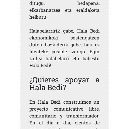
ditugu, hedapena,
elkarbanatzea eta eraldaketa
helburu.
Halabelarririk gabe, Hala Bedi
ekonomikoki sostengatzen
duten bazkiderik gabe, hau ez
litzateke posible izango. Egin
zaitez halabelarri eta babestu
Hala Bedi!
¿Quieres apoyar a
Hala Bedi?
En Hala Bedi construimos un
proyecto comunicativo libre,
comunitario y transformador.
En el día a día, cientos de