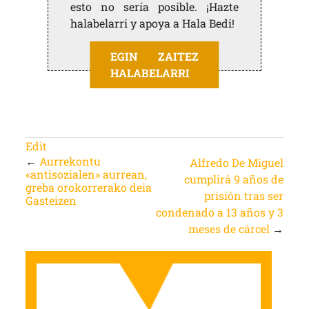
esto no sería posible. ¡Hazte
halabelarri y apoya a Hala Bedi!
EGIN ZAITEZ
HALABELARRI
Edit
←
Aurrekontu
Alfredo De Miguel
«antisozialen» aurrean,
cumplirá 9 años de
greba orokorrerako deia
prisión tras ser
Gasteizen
condenado a 13 años y 3
meses de cárcel
→