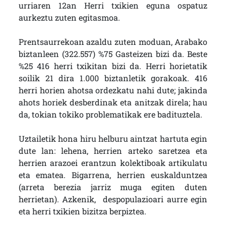
urriaren 12an Herri txikien eguna ospatuz
aurkeztu zuten egitasmoa.
Prentsaurrekoan azaldu zuten moduan, Arabako
biztanleen (322.557) %75 Gasteizen bizi da. Beste
%25 416 herri txikitan bizi da. Herri horietatik
soilik 21 dira 1.000 biztanletik gorakoak. 416
herri horien ahotsa ordezkatu nahi dute; jakinda
ahots horiek desberdinak eta anitzak direla; hau
da, tokian tokiko problematikak ere badituztela.
Uztailetik hona hiru helburu aintzat hartuta egin
dute lan: lehena, herrien arteko saretzea eta
herrien arazoei erantzun kolektiboak artikulatu
eta ematea. Bigarrena, herrien euskalduntzea
(arreta berezia jarriz muga egiten duten
herrietan). Azkenik, despopulazioari aurre egin
eta herri txikien bizitza berpiztea.