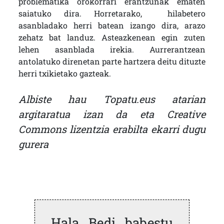
problematika orokorrari erantzunak ematen
saiatuko dira. Horretarako, hilabetero
asanbladako herri batean izango dira, arazo
zehatz bat landuz. Asteazkenean egin zuten
lehen asanblada irekia. Aurrerantzean
antolatuko direnetan parte hartzera deitu dituzte
herri txikietako gazteak.
Albiste hau Topatu.eus atarian
argitaratua izan da eta Creative
Commons lizentzia erabilta ekarri dugu
gurera
Hala Bedi babestu