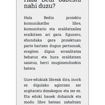
nahi duzu?
Hala Bedin proiektu
komunikatibo libre,
komunitario eta eraldatzailea
eraikitzen ari gara. Egunero,
ehundaka gara proiektuan
parte hartzen dugun pertsonak,
eragiten digun errealitatea
behatuz eta hura eraldatzen
saiatuz, herri mugimenduekin
batera.
Gure edukiak libreak dira, inork
ez digulako agintzen zer
argitaratu dezakegun eta zer ez.
Eta eduki hauek dohainik eta
modu libre batean zabaltzen