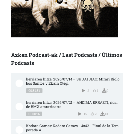
Azken Podcast-ak / Last Podcasts / Últimos
Podcasts
herriaren hitza: 2026/07/14 -  SHUAI JIAO: Mirari Riolo
bos Santos y Ekain Otegi.
00:54:51
2
1
0
herriaren hitza: 2026/07/21 -  ANDIMA ERRAZTI, rider 
de BMX amurrioarra
01:00:16
15
2
13
Kodoro Games: Kodoro Games - 4×42 - Final de la Tem
porada 4