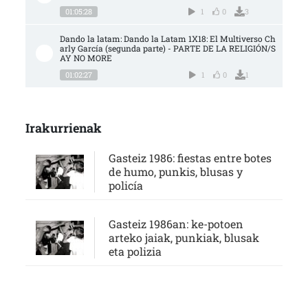
01:05:28
1
0
3
Dando la latam: Dando la Latam 1X18: El Multiverso Ch
arly García (segunda parte) - PARTE DE LA RELIGIÓN/S
AY NO MORE
01:02:27
1
0
1
Irakurrienak
Gasteiz 1986: fiestas entre botes
de humo, punkis, blusas y
policía
Gasteiz 1986an: ke-potoen
arteko jaiak, punkiak, blusak
eta polizia