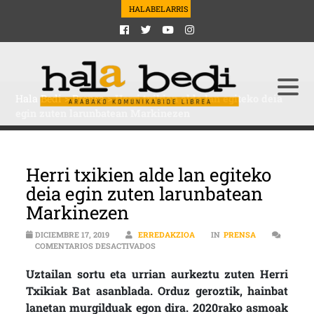
HALABELARRIS
Hala Bedi
>
Prensa
>
Herri txikien alde lan egiteko deia
egin zuten larunbatean Markinezen
Herri txikien alde lan egiteko
deia egin zuten larunbatean
Markinezen
DICIEMBRE 17, 2019
ERREDAKZIOA
IN
PRENSA
EN HERRI TXIKIEN ALDE LAN EGITEKO 
COMENTARIOS DESACTIVADOS
Uztailan sortu eta urrian aurkeztu zuten Herri
Txikiak Bat asanblada. Orduz geroztik, hainbat
lanetan murgilduak egon dira. 2020rako asmoak