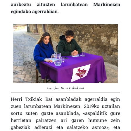
aurkeztu zituzten larunbatean Markinezen
egindako agerraldian.
Argazkia: Herri Txikiak Bat
Herri Txikiak Bat asanbladak agerraldia egin
zuen larunbatean Markinezen. 2019ko uztailan
sortu zuten gazte asanblada, «aspalditik gure
herrietan pairatzen ari garen hutsune zein
gabeziak adierazi eta salatzeko asmoz», eta