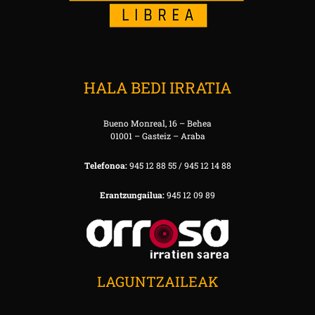
HALA BEDI IRRATIA
Bueno Monreal, 16 – Behea
01001 – Gasteiz – Araba
Telefonoa:
945 12 88 55 / 945 12 14 88
Erantzungailua:
945 12 09 89
LAGUNTZAILEAK