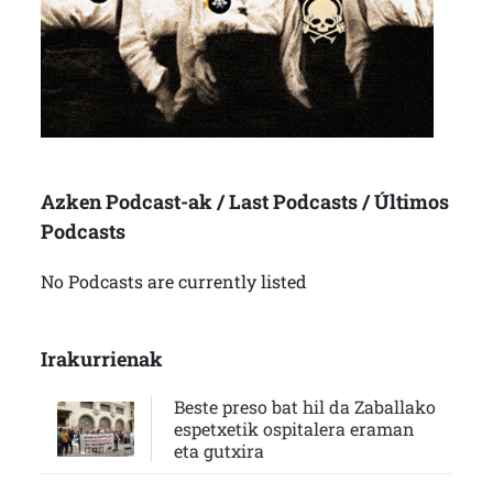
Azken Podcast-ak / Last Podcasts / Últimos
Podcasts
No Podcasts are currently listed
Irakurrienak
Beste preso bat hil da Zaballako
espetxetik ospitalera eraman
eta gutxira