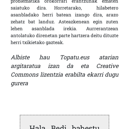
problematika orokorrari erantzunak ematen
saiatuko dira. Horretarako, hilabetero
asanbladako herri batean izango dira, arazo
zehatz bat landuz. Asteazkenean egin zuten
lehen asanblada irekia. Aurrerantzean
antolatuko direnetan parte hartzera deitu dituzte
herri txikietako gazteak.
Albiste hau Topatu.eus atarian
argitaratua izan da eta Creative
Commons lizentzia erabilta ekarri dugu
gurera
Hala Bedi babestu