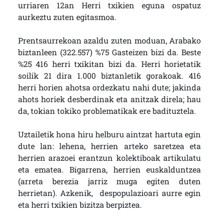
urriaren 12an Herri txikien eguna ospatuz
aurkeztu zuten egitasmoa.
Prentsaurrekoan azaldu zuten moduan, Arabako
biztanleen (322.557) %75 Gasteizen bizi da. Beste
%25 416 herri txikitan bizi da. Herri horietatik
soilik 21 dira 1.000 biztanletik gorakoak. 416
herri horien ahotsa ordezkatu nahi dute; jakinda
ahots horiek desberdinak eta anitzak direla; hau
da, tokian tokiko problematikak ere badituztela.
Uztailetik hona hiru helburu aintzat hartuta egin
dute lan: lehena, herrien arteko saretzea eta
herrien arazoei erantzun kolektiboak artikulatu
eta ematea. Bigarrena, herrien euskalduntzea
(arreta berezia jarriz muga egiten duten
herrietan). Azkenik, despopulazioari aurre egin
eta herri txikien bizitza berpiztea.