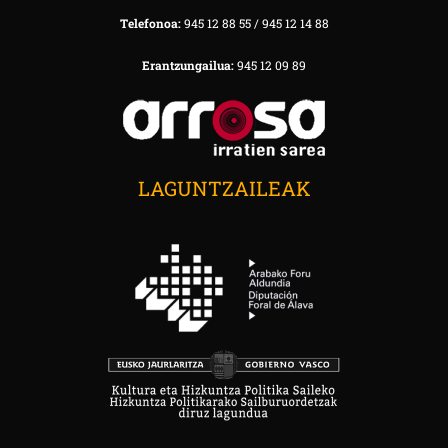
Telefonoa:
945 12 88 55 / 945 12 14 88
Erantzungailua:
945 12 09 89
LAGUNTZAILEAK