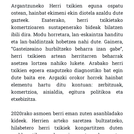
Argantzuneko Herri txikien eguna ospatu
ostean, hainbat ekimeni ekin diotela azaldu dute
gazteek. Esaterako, herri txikietako
komertzioaren sustapenerako bideak bilatzen
ibili dira. Modu horretara, lan-eskaintza handitu
eta lan-baldintzak hobetzea nahi dute. Gainera,
“Gasteizeaino hurbiltzeko beharra izan gabe”,
herri txikieen artean herritarren beharrak
asetzea lortzea nahiko lukete. Arabako herri
txikien egoera ezagutzeko diagnostiko bat egin
dute baita ere. Argazki orokor horrek hainbat
elementu hartu ditu kontuan: zerbitzuak,
komertzioa, aisialdia, egitura politikoa eta
etxebizitza.
2020rako asmoen berri eman zuten asanbladako
kideek. Herrien arteko saretzea bultzatzeko,
hilabetero herri txikiek konpartitzen duten