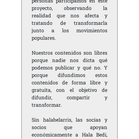
personas participamos en este
proyecto, observando la
realidad que nos afecta y
tratando de transformarla
junto a los movimientos
populares.
Nuestros contenidos son libres
porque nadie nos dicta qué
podemos publicar y qué no. Y
porque difundimos estos
contenidos de forma libre y
gratuita, con el objetivo de
difundir, compartir y
transformar.
Sin halabelarris, las socias y
socios que apoyan
económicamente a Hala Bedi,