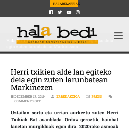
HALABELARRIAK
Hala Bedi
>
Press
>
Herri txikien alde lan egiteko deia
egin zuten larunbatean Markinezen
Herri txikien alde lan egiteko
deia egin zuten larunbatean
Markinezen
DECEMBER 17, 2019
ERREDAKZIOA
IN
PRESS
ON HERRI TXIKIEN ALDE LAN EGITEKO DEIA EGIN Z
COMMENTS OFF
Uztailan sortu eta urrian aurkeztu zuten Herri
Txikiak Bat asanblada. Orduz geroztik, hainbat
lanetan murgilduak egon dira. 2020rako asmoak