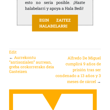
esto no sería posible. ¡Hazte
halabelarri y apoya a Hala Bedi!
EGIN ZAITEZ
HALABELARRI
Edit
←
Aurrekontu
Alfredo De Miguel
“antisozialen” aurrean,
cumplirá 9 años de
greba orokorrerako deia
prisión tras ser
Gasteizen
condenado a 13 años y 3
meses de cárcel
→