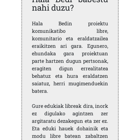
nahi duzu?
Hala Bedin proiektu
komunikatibo libre,
komunitario eta eraldatzailea
eraikitzen ari gara. Egunero,
ehundaka gara proiektuan
parte hartzen dugun pertsonak,
eragiten digun errealitatea
behatuz eta hura eraldatzen
saiatuz, herri mugimenduekin
batera.
Gure edukiak libreak dira, inork
ez digulako agintzen zer
argitaratu dezakegun eta zer ez.
Eta eduki hauek dohainik eta
modu libre batean zabaltzen