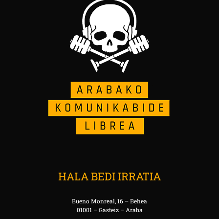
HALA BEDI IRRATIA
Bueno Monreal, 16 – Behea
01001 – Gasteiz – Araba