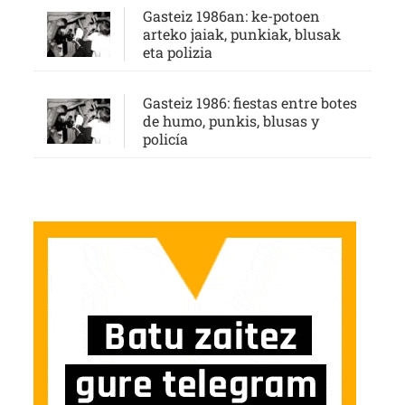
Gasteiz 1986an: ke-potoen
arteko jaiak, punkiak, blusak
eta polizia
Gasteiz 1986: fiestas entre botes
de humo, punkis, blusas y
policía