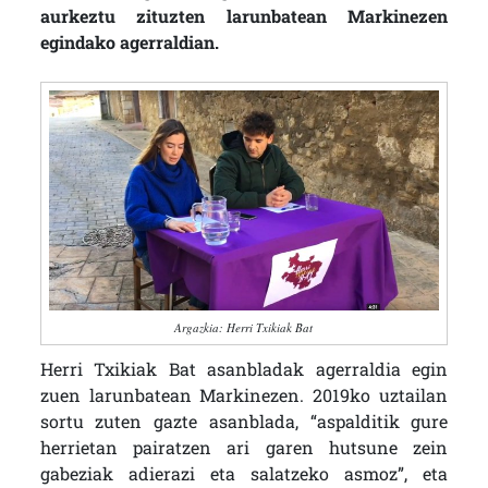
aurkeztu zituzten larunbatean Markinezen
egindako agerraldian.
Argazkia: Herri Txikiak Bat
Herri Txikiak Bat asanbladak agerraldia egin
zuen larunbatean Markinezen. 2019ko uztailan
sortu zuten gazte asanblada, “aspalditik gure
herrietan pairatzen ari garen hutsune zein
gabeziak adierazi eta salatzeko asmoz”, eta