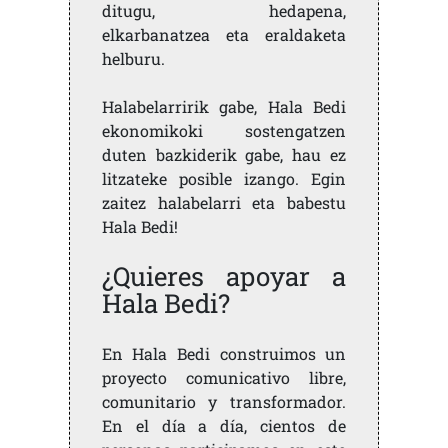
ditugu, hedapena,
elkarbanatzea eta eraldaketa
helburu.
Halabelarririk gabe, Hala Bedi
ekonomikoki sostengatzen
duten bazkiderik gabe, hau ez
litzateke posible izango. Egin
zaitez halabelarri eta babestu
Hala Bedi!
¿Quieres apoyar a
Hala Bedi?
En Hala Bedi construimos un
proyecto comunicativo libre,
comunitario y transformador.
En el día a día, cientos de