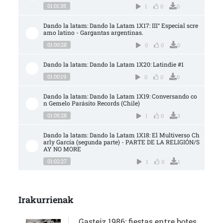
01:01:35
1
0
0
Dando la latam: Dando la Latam 1X17: III° Especial scre
amo latino - Gargantas argentinas.
01:00:28
0
0
0
Dando la latam: Dando la Latam 1X20: Latindie #1
01:00:19
0
0
0
Dando la latam: Dando la Latam 1X19: Conversando co
n Gemelo Parásito Records (Chile)
01:05:28
1
0
3
Dando la latam: Dando la Latam 1X18: El Multiverso Ch
arly García (segunda parte) - PARTE DE LA RELIGIÓN/S
AY NO MORE
01:02:27
1
0
1
Irakurrienak
Gasteiz 1986: fiestas entre botes