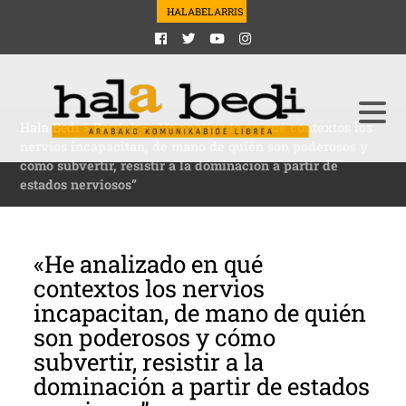
HALABELARRIS
Hala Bedi
>
Berriak
>
«He analizado en qué contextos los
nervios incapacitan, de mano de quién son poderosos y
cómo subvertir, resistir a la dominación a partir de
estados nerviosos”
«He analizado en qué
contextos los nervios
incapacitan, de mano de quién
son poderosos y cómo
subvertir, resistir a la
dominación a partir de estados