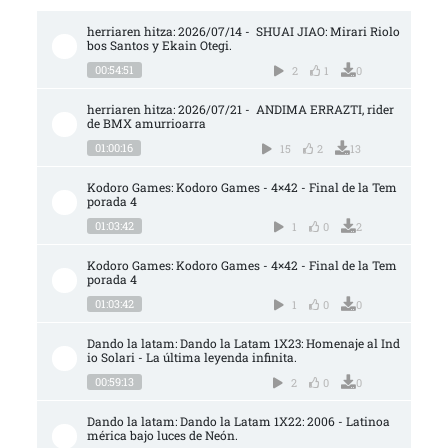
herriaren hitza: 2026/07/14 -  SHUAI JIAO: Mirari Riolo
bos Santos y Ekain Otegi.
00:54:51
2
1
0
herriaren hitza: 2026/07/21 -  ANDIMA ERRAZTI, rider 
de BMX amurrioarra
01:00:16
15
2
13
Kodoro Games: Kodoro Games - 4×42 - Final de la Tem
porada 4
01:03:42
1
0
2
Kodoro Games: Kodoro Games - 4×42 - Final de la Tem
porada 4
01:03:42
1
0
0
Dando la latam: Dando la Latam 1X23: Homenaje al Ind
io Solari - La última leyenda infinita.
00:59:13
2
0
0
Dando la latam: Dando la Latam 1X22: 2006 - Latinoa
mérica bajo luces de Neón.