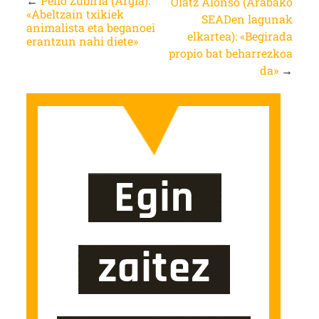
←
Pello Zubiria (Argia):
Olatz Alonso (Arabako
«Abeltzain txikiek
SEADen lagunak
animalista eta beganoei
elkartea): «Begirada
erantzun nahi diete»
propio bat beharrezkoa
da»
→