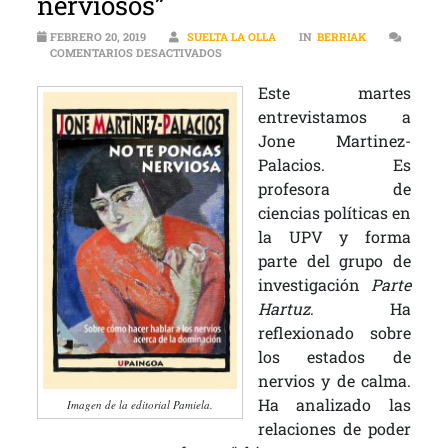
nerviosos”
FEBRERO 20, 2019
SUELTA LA OLLA
IN
BERRIAK
EN «HE ANALIZADO EN QUÉ CONTEXTOS 
COMENTARIOS DESACTIVADOS
Este martes
entrevistamos a
Jone Martinez-
Palacios. Es
profesora de
ciencias políticas en
la UPV y forma
parte del grupo de
investigación
Parte
Hartuz
. Ha
reflexionado sobre
los estados de
nervios y de calma.
Ha analizado las
Imagen de la editorial Pamiela.
relaciones de poder