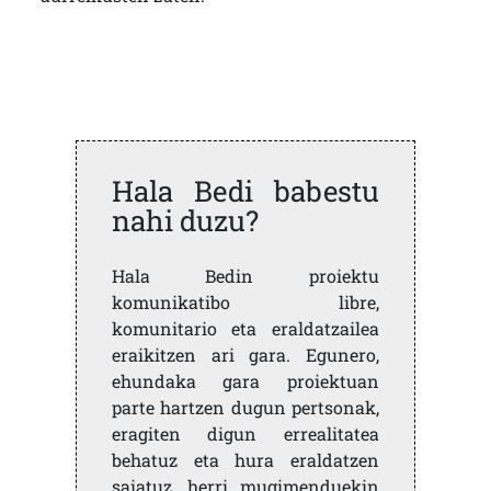
Hala Bedi babestu
nahi duzu?
Hala Bedin proiektu
komunikatibo libre,
komunitario eta eraldatzailea
eraikitzen ari gara. Egunero,
ehundaka gara proiektuan
parte hartzen dugun pertsonak,
eragiten digun errealitatea
behatuz eta hura eraldatzen
saiatuz, herri mugimenduekin