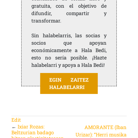
gratuita, con el objetivo de
difundir, compartir y
transformar.
Sin halabelarris, las socias y
socios que apoyan
económicamente a Hala Bedi,
esto no sería posible. ¡Hazte
halabelarri y apoya a Hala Bedi!
EGIN ZAITEZ
HALABELARRI
Edit
←
Ixiar Rozas:
AMORANTE (Iban
Beltzurian badago
Urizar): “Herri musika