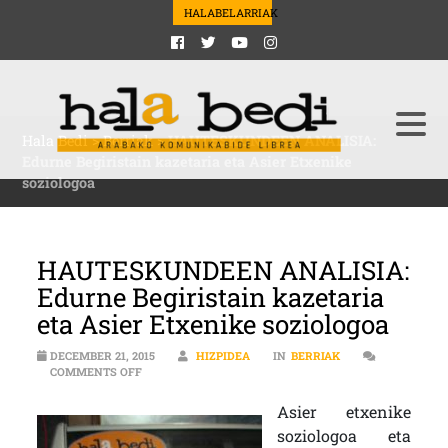
HALABELARRIAK
Hala Bedi
>
Berriak
>
HAUTESKUNDEEN ANALISIA:
Edurne Begiristain kazetaria eta Asier Etxenike
soziologoa
HAUTESKUNDEEN ANALISIA:
Edurne Begiristain kazetaria
eta Asier Etxenike soziologoa
DECEMBER 21, 2015
HIZPIDEA
IN
BERRIAK
ON HAUTESKUNDEEN ANALISIA: EDURNE BEGIRISTAIN 
COMMENTS OFF
Asier etxenike
soziologoa eta