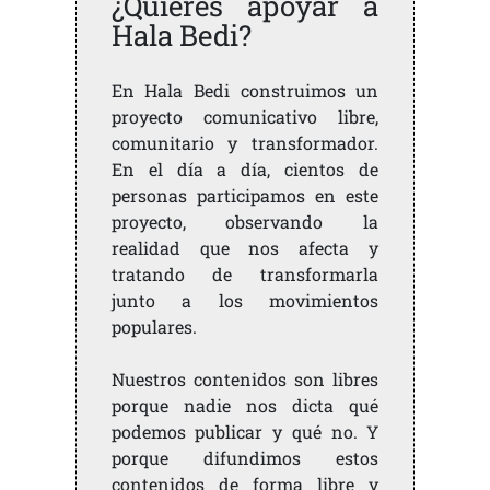
¿Quieres apoyar a
Hala Bedi?
En Hala Bedi construimos un
proyecto comunicativo libre,
comunitario y transformador.
En el día a día, cientos de
personas participamos en este
proyecto, observando la
realidad que nos afecta y
tratando de transformarla
junto a los movimientos
populares.
Nuestros contenidos son libres
porque nadie nos dicta qué
podemos publicar y qué no. Y
porque difundimos estos
contenidos de forma libre y