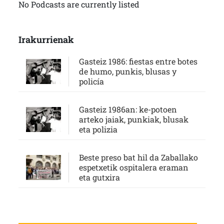
No Podcasts are currently listed
Irakurrienak
Gasteiz 1986: fiestas entre botes
de humo, punkis, blusas y
policía
Gasteiz 1986an: ke-potoen
arteko jaiak, punkiak, blusak
eta polizia
Beste preso bat hil da Zaballako
espetxetik ospitalera eraman
eta gutxira