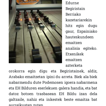
Edurne
Begiristain
Berriako
kazetariarekin
hitz egin dugu
gaur, Espainiako
hauteskundeen
emaitzen
analisia egiteko.
Etxenikek
emaitzen
azterketa
orokorra egin digu eta Begiristainek, aldiz,
Arabako emaitzetan ipini du arreta. Biek ala biek
nabarmendu dute Podemosen igoera nabarmena
eta EH Bilduren eserlekuen galera handia, eta bat
datoz botoen trasbasean EH Bildu izan dela
galtzaile, nahiz eta inkestek beste emaitza bat
aurreikusten zuten.