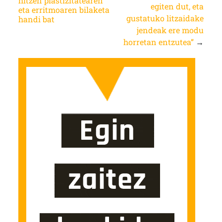
hitzen plastizitatearen
egiten dut, eta
eta erritmoaren bilaketa
gustatuko litzaidake
handi bat
jendeak ere modu
horretan entzutea”
→