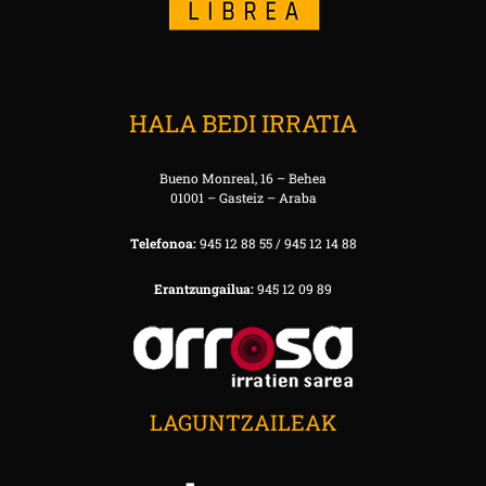
HALA BEDI IRRATIA
Bueno Monreal, 16 – Behea
01001 – Gasteiz – Araba
Telefonoa:
945 12 88 55 / 945 12 14 88
Erantzungailua:
945 12 09 89
LAGUNTZAILEAK