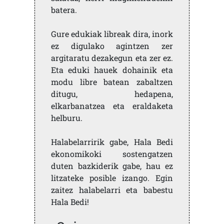
batera.
Gure edukiak libreak dira, inork
ez digulako agintzen zer
argitaratu dezakegun eta zer ez.
Eta eduki hauek dohainik eta
modu libre batean zabaltzen
ditugu, hedapena,
elkarbanatzea eta eraldaketa
helburu.
Halabelarririk gabe, Hala Bedi
ekonomikoki sostengatzen
duten bazkiderik gabe, hau ez
litzateke posible izango. Egin
zaitez halabelarri eta babestu
Hala Bedi!