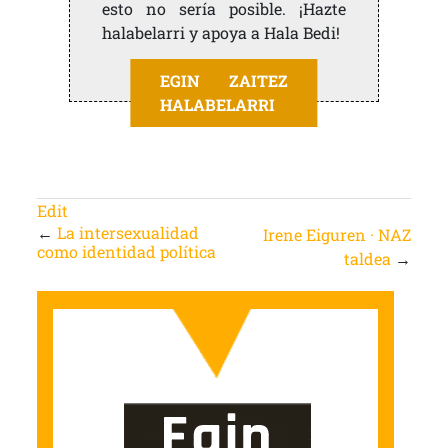
esto no sería posible. ¡Hazte
halabelarri y apoya a Hala Bedi!
EGIN ZAITEZ
HALABELARRI
Edit
←
La intersexualidad
Irene Eiguren · NAZ
como identidad política
taldea
→