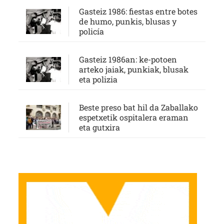
Gasteiz 1986: fiestas entre botes
de humo, punkis, blusas y
policía
Gasteiz 1986an: ke-potoen
arteko jaiak, punkiak, blusak
eta polizia
Beste preso bat hil da Zaballako
espetxetik ospitalera eraman
eta gutxira