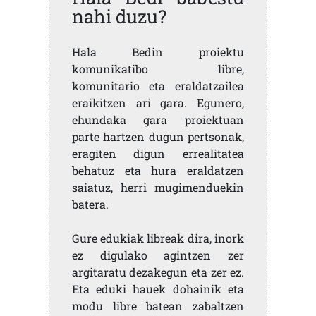
nahi duzu?
Hala Bedin proiektu
komunikatibo libre,
komunitario eta eraldatzailea
eraikitzen ari gara. Egunero,
ehundaka gara proiektuan
parte hartzen dugun pertsonak,
eragiten digun errealitatea
behatuz eta hura eraldatzen
saiatuz, herri mugimenduekin
batera.
Gure edukiak libreak dira, inork
ez digulako agintzen zer
argitaratu dezakegun eta zer ez.
Eta eduki hauek dohainik eta
modu libre batean zabaltzen