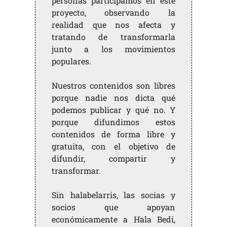
personas participamos en este
proyecto, observando la
realidad que nos afecta y
tratando de transformarla
junto a los movimientos
populares.
Nuestros contenidos son libres
porque nadie nos dicta qué
podemos publicar y qué no. Y
porque difundimos estos
contenidos de forma libre y
gratuita, con el objetivo de
difundir, compartir y
transformar.
Sin halabelarris, las socias y
socios que apoyan
económicamente a Hala Bedi,