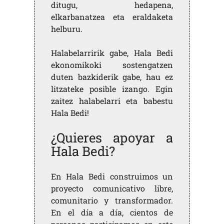
ditugu, hedapena,
elkarbanatzea eta eraldaketa
helburu.
Halabelarririk gabe, Hala Bedi
ekonomikoki sostengatzen
duten bazkiderik gabe, hau ez
litzateke posible izango. Egin
zaitez halabelarri eta babestu
Hala Bedi!
¿Quieres apoyar a
Hala Bedi?
En Hala Bedi construimos un
proyecto comunicativo libre,
comunitario y transformador.
En el día a día, cientos de