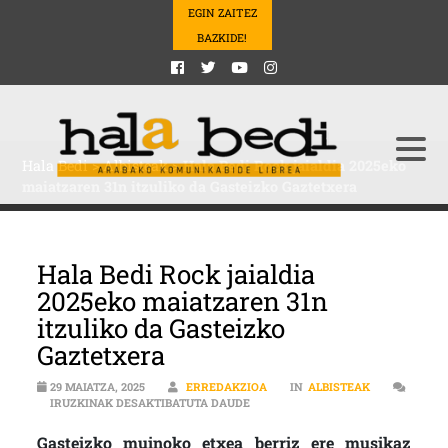
EGIN ZAITEZ
BAZKIDE!
Hala Bedi
>
Albisteak
>
Hala Bedi Rock jaialdia 2025eko
maiatzaren 31n itzuliko da Gasteizko Gaztetxera
Hala Bedi Rock jaialdia
2025eko maiatzaren 31n
itzuliko da Gasteizko
Gaztetxera
29 MAIATZA, 2025
ERREDAKZIOA
IN
ALBISTEAK
HALA BEDI ROCK JAIALDIA 2025EK
IRUZKINAK DESAKTIBATUTA DAUDE
Gasteizko muinoko etxea berriz ere musikaz