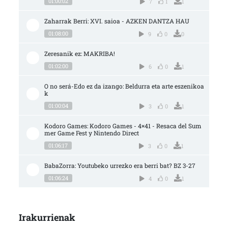
01:00:02
7
1
1
Zaharrak Berri: XVI. saioa - AZKEN DANTZA HAU
01:08:00
9
0
0
Zeresanik ez: MAKRIBA!
01:02:00
6
0
1
O no será-Edo ez da izango: Beldurra eta arte eszenikoa
k
01:00:04
3
0
1
Kodoro Games: Kodoro Games - 4×41 - Resaca del Sum
mer Game Fest y Nintendo Direct
01:06:17
3
0
1
BabaZorra: Youtubeko urrezko era berri bat? BZ 3-27
01:06:24
4
0
1
Irakurrienak