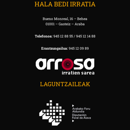
HALA BEDI IRRATIA
Bueno Monreal, 16 – Behea
01001 – Gasteiz – Araba
Telefonoa:
945 12 88 55 / 945 12 14 88
Erantzungailua:
945 12 09 89
LAGUNTZAILEAK