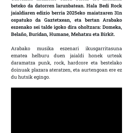
beteko da datorren larunbatean. Hala Bedi Rock
jaialdiaren edizio berria 2025eko maiatzaren 31n
ospatuko da Gaztetxean, eta bertan Arabako
eszenako sei talde igoko dira oholtzara: Domeka,
Belaño, Buridan, Humane, Mehatxu eta Birkit.
Arabako musika eszenari ikusgarritasuna
ematea helburu duen jaialdi honek urteak
daramatza punk, rock, hardcore eta bestelako
doinuak plazara ateratzen, eta aurtengoan ere ez
du hutsik egingo.