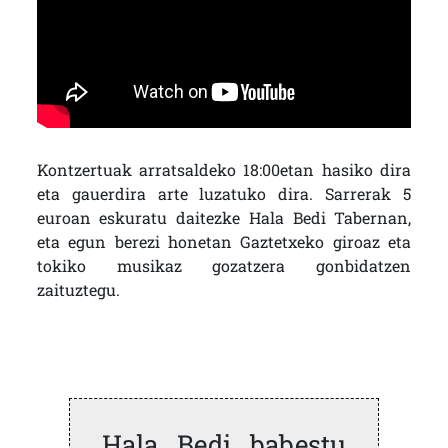
Kontzertuak arratsaldeko 18:00etan hasiko dira
eta gauerdira arte luzatuko dira. Sarrerak 5
euroan eskuratu daitezke Hala Bedi Tabernan,
eta egun berezi honetan Gaztetxeko giroaz eta
tokiko musikaz gozatzera gonbidatzen
zaituztegu.
Hala Bedi babestu