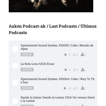
Azken Podcast-ak / Last Podcasts / Últimos
Podcasts
Xperimental Sound System: XSS325 | Cubo | Mundo de 
Agua
00:51:45
3
0
0
La Bola Loca: 6X26 Einar
01:07:39
8
0
1
Xperimental Sound System: XSS324 | Cubo | Way To Th
e Sun
00:51:00
10
1
1
Dando la latam: Dando la Latam 1X24: Un verano Dand
o la Latam