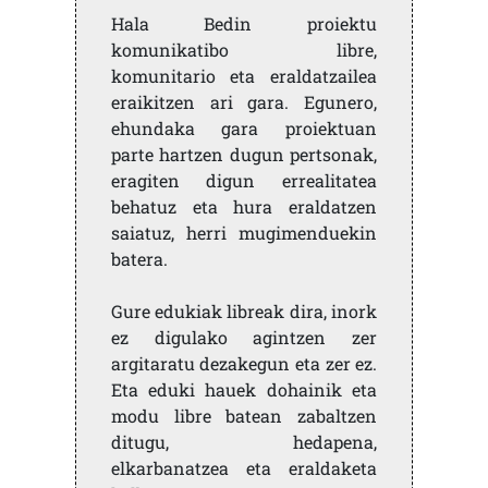
Hala Bedin proiektu
komunikatibo libre,
komunitario eta eraldatzailea
eraikitzen ari gara. Egunero,
ehundaka gara proiektuan
parte hartzen dugun pertsonak,
eragiten digun errealitatea
behatuz eta hura eraldatzen
saiatuz, herri mugimenduekin
batera.
Gure edukiak libreak dira, inork
ez digulako agintzen zer
argitaratu dezakegun eta zer ez.
Eta eduki hauek dohainik eta
modu libre batean zabaltzen
ditugu, hedapena,
elkarbanatzea eta eraldaketa