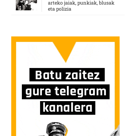
arteko jaiak, punkiak, blusak
eta polizia