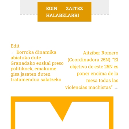
EGIN ZAITEZ
HALABELARRI
Edit
←
Borroka dinamika
Aitziber Romero
abiatuko dute
(Coordinadora 25N): “El
Granadako euskal preso
objetivo de este 25N es
politikoek, emakume
poner encima de la
gisa jasaten duten
tratamendua salatzeko
mesa todas las
violencias machistas”
→