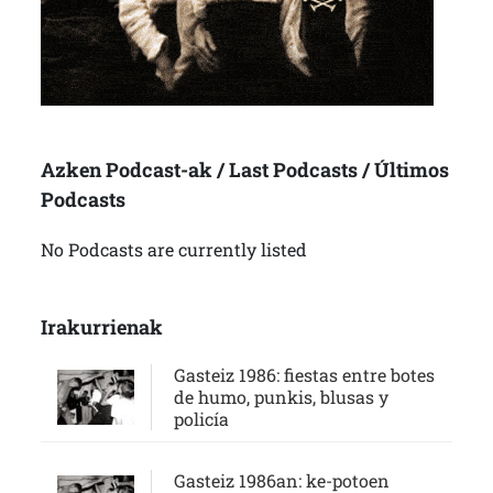
Azken Podcast-ak / Last Podcasts / Últimos
Podcasts
No Podcasts are currently listed
Irakurrienak
Gasteiz 1986: fiestas entre botes
de humo, punkis, blusas y
policía
Gasteiz 1986an: ke-potoen