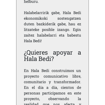
helburu.
Halabelarririk gabe, Hala Bedi
ekonomikoki sostengatzen
duten bazkiderik gabe, hau ez
litzateke posible izango. Egin
zaitez halabelarri eta babestu
Hala Bedi!
¿Quieres apoyar a
Hala Bedi?
En Hala Bedi construimos un
proyecto comunicativo libre,
comunitario y transformador.
En el día a día, cientos de
personas participamos en este
proyecto, observando la
realidad que nos afecta y