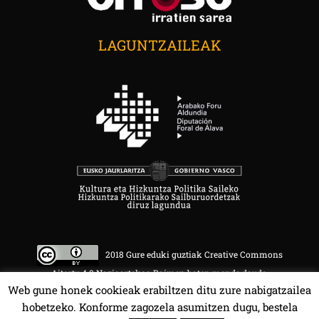
LAGUNTZAILEAK
2018 Gure eduki guztiak Creative Commons
Aitortu 4.0 Nazioartekoa Baimen baten mende daude.
Web gune honek cookieak erabiltzen ditu zure nabigatzailea
hobetzeko. Konforme zagozela asumitzen dugu, bestela