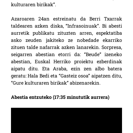
kulturaren birikak”.
Azaroaren 24an estreinatu da Berri Txarrak
taldearen azken diska, “Infrasoinuak”. Bi abesti
aurretik publikatu zituzten arren, espektatiba
asko zeuden jakiteko ze nobedade ekarriko
zituen talde nafarrak azken lanarekin. Sorpresa,
seigarren abestian etorri da: “Beude” izeneko
abestian, Euskal Herriko proiektu ezberdinak
aipatu ditu. Eta Araba, ezin zen albo batera
geratu: Hala Bedi eta “Gasteiz osoa” aipatzen ditu,
“Gure kulturaren birikak” abizenarekin.
Abestia entzuteko (17:35 minututik aurrera)