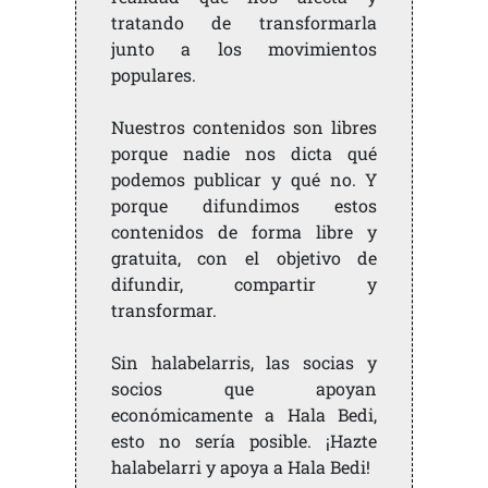
tratando de transformarla
junto a los movimientos
populares.
Nuestros contenidos son libres
porque nadie nos dicta qué
podemos publicar y qué no. Y
porque difundimos estos
contenidos de forma libre y
gratuita, con el objetivo de
difundir, compartir y
transformar.
Sin halabelarris, las socias y
socios que apoyan
económicamente a Hala Bedi,
esto no sería posible. ¡Hazte
halabelarri y apoya a Hala Bedi!