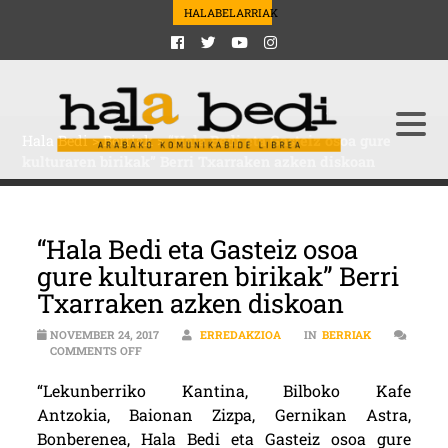
HALABELARRIAK
Hala Bedi
>
Berriak
>
“Hala Bedi eta Gasteiz osoa gure
kulturaren birikak” Berri Txarraken azken diskoan
“Hala Bedi eta Gasteiz osoa
gure kulturaren birikak” Berri
Txarraken azken diskoan
NOVEMBER 24, 2017
ERREDAKZIOA
IN
BERRIAK
ON “HALA BEDI ETA GASTEIZ OSOA GURE KULTURAREN
COMMENTS OFF
“Lekunberriko Kantina, Bilboko Kafe
Antzokia, Baionan Zizpa, Gernikan Astra,
Bonberenea, Hala Bedi eta Gasteiz osoa gure