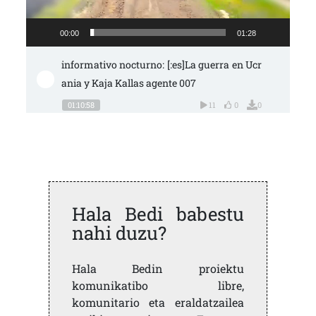
00:00
01:28
informativo nocturno: [:es]La guerra en Ucr
ania y Kaja Kallas agente 007
01:10:58
11
0
0
Hala Bedi babestu
nahi duzu?
Hala Bedin proiektu
komunikatibo libre,
komunitario eta eraldatzailea