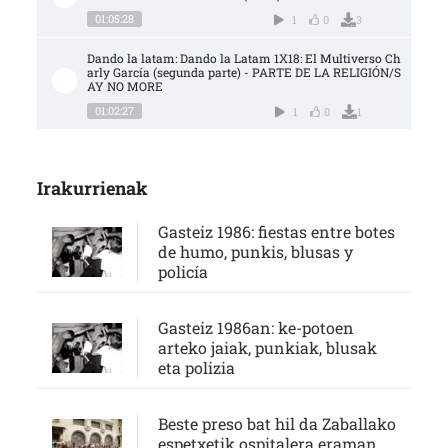
01:05:28
1
0
3
Dando la latam: Dando la Latam 1X18: El Multiverso Ch
arly García (segunda parte) - PARTE DE LA RELIGIÓN/S
AY NO MORE
01:02:27
1
0
1
Irakurrienak
Gasteiz 1986: fiestas entre botes
de humo, punkis, blusas y
policía
Gasteiz 1986an: ke-potoen
arteko jaiak, punkiak, blusak
eta polizia
Beste preso bat hil da Zaballako
espetxetik ospitalera eraman