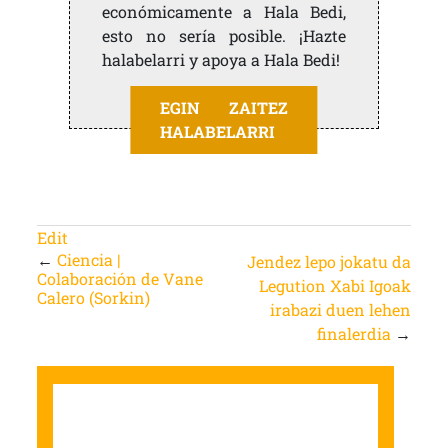
económicamente a Hala Bedi,
esto no sería posible. ¡Hazte
halabelarri y apoya a Hala Bedi!
EGIN ZAITEZ
HALABELARRI
Edit
←
Ciencia |
Jendez lepo jokatu da
Colaboración de Vane
Legution Xabi Igoak
Calero (Sorkin)
irabazi duen lehen
finalerdia
→