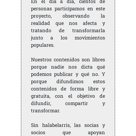
En el día a día, cientos de
personas participamos en este
proyecto, observando la
realidad que nos afecta y
tratando de transformarla
junto a los movimientos
populares.
Nuestros contenidos son libres
porque nadie nos dicta qué
podemos publicar y qué no. Y
porque difundimos estos
contenidos de forma libre y
gratuita, con el objetivo de
difundir, compartir y
transformar.
Sin halabelarris, las socias y
socios que apoyan