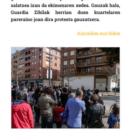
salatzea izan da ekimenaren xedea. Gauzak hala,
Guardia Zibilak herrian duen kuartelaren
pareraino joan dira protesta gauzatzera.
Aiaraldea.eus bidez