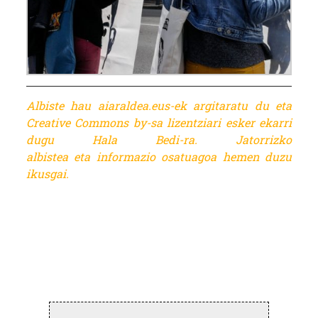
Albiste hau aiaraldea.eus-ek argitaratu du eta
Creative Commons by-sa lizentziari esker ekarri
dugu Hala Bedi-ra. Jatorrizko
albistea eta informazio osatuagoa
hemen duzu
ikusgai.