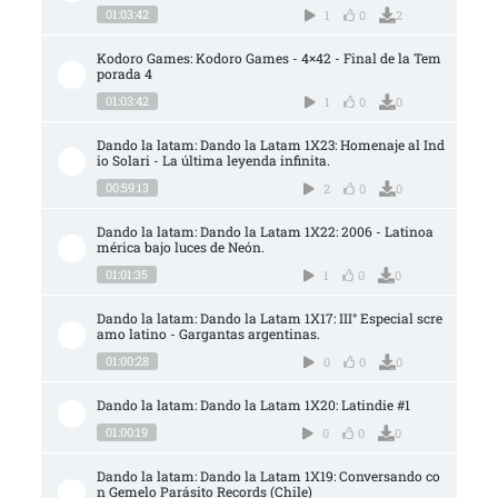
01:03:42
1
0
2
Kodoro Games: Kodoro Games - 4×42 - Final de la Tem
porada 4
01:03:42
1
0
0
Dando la latam: Dando la Latam 1X23: Homenaje al Ind
io Solari - La última leyenda infinita.
00:59:13
2
0
0
Dando la latam: Dando la Latam 1X22: 2006 - Latinoa
mérica bajo luces de Neón.
01:01:35
1
0
0
Dando la latam: Dando la Latam 1X17: III° Especial scre
amo latino - Gargantas argentinas.
01:00:28
0
0
0
Dando la latam: Dando la Latam 1X20: Latindie #1
01:00:19
0
0
0
Dando la latam: Dando la Latam 1X19: Conversando co
n Gemelo Parásito Records (Chile)