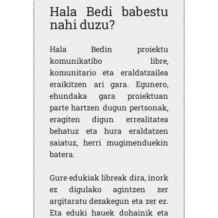
Hala Bedi babestu
nahi duzu?
Hala Bedin proiektu
komunikatibo libre,
komunitario eta eraldatzailea
eraikitzen ari gara. Egunero,
ehundaka gara proiektuan
parte hartzen dugun pertsonak,
eragiten digun errealitatea
behatuz eta hura eraldatzen
saiatuz, herri mugimenduekin
batera.
Gure edukiak libreak dira, inork
ez digulako agintzen zer
argitaratu dezakegun eta zer ez.
Eta eduki hauek dohainik eta