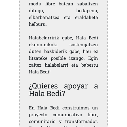
modu libre batean zabaltzen
ditugu, hedapena,
elkarbanatzea eta eraldaketa
helburu.
Halabelarririk gabe, Hala Bedi
ekonomikoki sostengatzen
duten bazkiderik gabe, hau ez
litzateke posible izango. Egin
zaitez halabelarri eta babestu
Hala Bedi!
¿Quieres apoyar a
Hala Bedi?
En Hala Bedi construimos un
proyecto comunicativo libre,
comunitario y transformador.