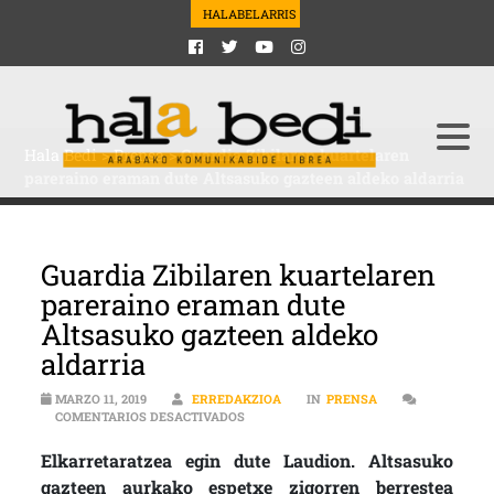
HALABELARRIS
Hala Bedi
>
Prensa
>
Guardia Zibilaren kuartelaren
pareraino eraman dute Altsasuko gazteen aldeko aldarria
Guardia Zibilaren kuartelaren
pareraino eraman dute
Altsasuko gazteen aldeko
aldarria
MARZO 11, 2019
ERREDAKZIOA
IN
PRENSA
EN GUARDIA ZIBILAREN KUARTELAREN 
COMENTARIOS DESACTIVADOS
Elkarretaratzea egin dute Laudion. Altsasuko
gazteen aurkako espetxe zigorren berrestea