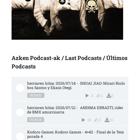
Azken Podcast-ak / Last Podcasts / Últimos
Podcasts
herriaren hitza: 2026/07/14 -  SHUAI JIAO: Mirari Riolo
bos Santos y Ekain Otegi.
00:54:51
2
1
0
herriaren hitza: 2026/07/21 -  ANDIMA ERRAZTI, rider 
de BMX amurrioarra
01:00:16
15
2
13
Kodoro Games: Kodoro Games - 4×42 - Final de la Tem
porada 4