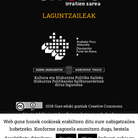
LAGUNTZAILEAK
2018 Gure eduki guztiak Creative Commons
Aitortu 4.0 Nazioartekoa Baimen baten mende daude.
Web gune honek cookieak erabiltzen ditu zure nabigatzailea
hobetzeko. Konforme zagozela asumitzen dugu, bestela