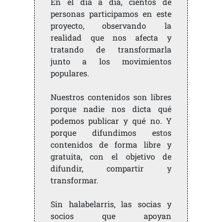
En el día a día, cientos de
personas participamos en este
proyecto, observando la
realidad que nos afecta y
tratando de transformarla
junto a los movimientos
populares.
Nuestros contenidos son libres
porque nadie nos dicta qué
podemos publicar y qué no. Y
porque difundimos estos
contenidos de forma libre y
gratuita, con el objetivo de
difundir, compartir y
transformar.
Sin halabelarris, las socias y
socios que apoyan