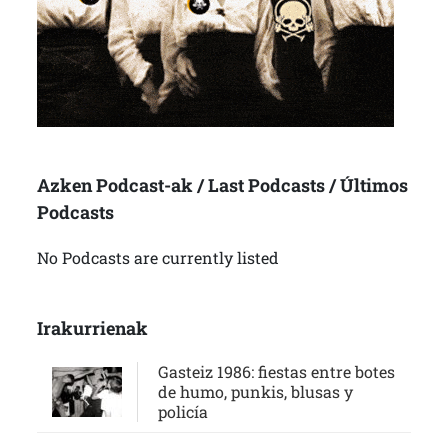
Azken Podcast-ak / Last Podcasts / Últimos
Podcasts
No Podcasts are currently listed
Irakurrienak
Gasteiz 1986: fiestas entre botes
de humo, punkis, blusas y
policía