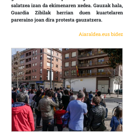
salatzea izan da ekimenaren xedea. Gauzak hala,
Guardia Zibilak herrian duen kuartelaren
pareraino joan dira protesta gauzatzera.
Aiaraldea.eus bidez