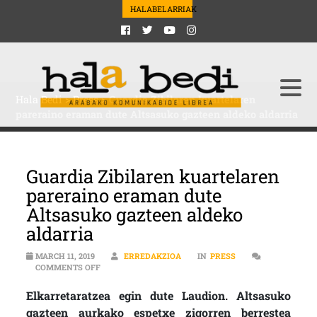
HALABELARRIAK
Hala Bedi
>
Press
>
Guardia Zibilaren kuartelaren
pareraino eraman dute Altsasuko gazteen aldeko aldarria
Guardia Zibilaren kuartelaren
pareraino eraman dute
Altsasuko gazteen aldeko
aldarria
MARCH 11, 2019
ERREDAKZIOA
IN
PRESS
ON GUARDIA ZIBILAREN KUARTELAREN PARERAINO E
COMMENTS OFF
Elkarretaratzea egin dute Laudion. Altsasuko
gazteen aurkako espetxe zigorren berrestea