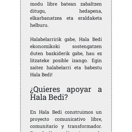
modu libre batean zabaltzen
ditugu, hedapena,
elkarbanatzea eta eraldaketa
helburu.
Halabelarririk gabe, Hala Bedi
ekonomikoki sostengatzen
duten bazkiderik gabe, hau ez
litzateke posible izango. Egin
zaitez halabelarri eta babestu
Hala Bedi!
¿Quieres apoyar a
Hala Bedi?
En Hala Bedi construimos un
proyecto comunicativo libre,
comunitario y transformador.