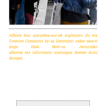
Albiste hau aiaraldea.eus-ek argitaratu du eta
Creative Commons by-sa lizentziari esker ekarri
dugu Hala Bedi-ra. Jatorrizko
albistea eta informazio osatuagoa
hemen duzu
ikusgai.