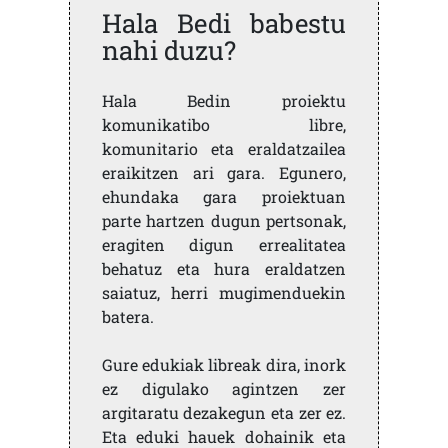
Hala Bedi babestu
nahi duzu?
Hala Bedin proiektu
komunikatibo libre,
komunitario eta eraldatzailea
eraikitzen ari gara. Egunero,
ehundaka gara proiektuan
parte hartzen dugun pertsonak,
eragiten digun errealitatea
behatuz eta hura eraldatzen
saiatuz, herri mugimenduekin
batera.
Gure edukiak libreak dira, inork
ez digulako agintzen zer
argitaratu dezakegun eta zer ez.
Eta eduki hauek dohainik eta