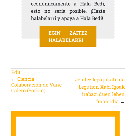
económicamente a Hala Bedi,
esto no sería posible. ¡Hazte
halabelarri y apoya a Hala Bedi!
EGIN ZAITEZ
HALABELARRI
Edit
←
Ciencia |
Jendez lepo jokatu da
Colaboración de Vane
Legution Xabi Igoak
Calero (Sorkin)
irabazi duen lehen
finalerdia
→