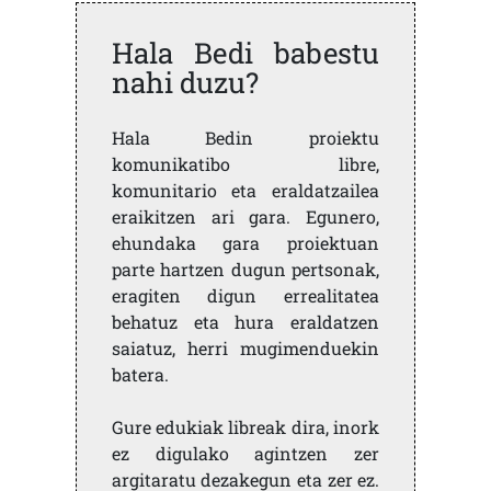
Hala Bedi babestu
nahi duzu?
Hala Bedin proiektu
komunikatibo libre,
komunitario eta eraldatzailea
eraikitzen ari gara. Egunero,
ehundaka gara proiektuan
parte hartzen dugun pertsonak,
eragiten digun errealitatea
behatuz eta hura eraldatzen
saiatuz, herri mugimenduekin
batera.
Gure edukiak libreak dira, inork
ez digulako agintzen zer
argitaratu dezakegun eta zer ez.