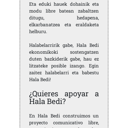
Eta eduki hauek dohainik eta
modu libre batean zabaltzen
ditugu, hedapena,
elkarbanatzea eta eraldaketa
helburu.
Halabelarririk gabe, Hala Bedi
ekonomikoki sostengatzen
duten bazkiderik gabe, hau ez
litzateke posible izango. Egin
zaitez halabelarri eta babestu
Hala Bedi!
¿Quieres apoyar a
Hala Bedi?
En Hala Bedi construimos un
proyecto comunicativo libre,