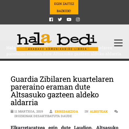
EGIN ZAITEZ
BAZKIDE!
Hala Bedi
>
Albisteak
>
Guardia Zibilaren kuartelaren
pareraino eraman dute Altsasuko gazteen aldeko aldarria
Guardia Zibilaren kuartelaren
pareraino eraman dute
Altsasuko gazteen aldeko
aldarria
11 MARTXOA, 2019
ERREDAKZIOA
IN
ALBISTEAK
GUARDIA ZIBILAREN KUARTELARE
IRUZKINAK DESAKTIBATUTA DAUDE
Elkarretaratzea egin dute Laudion. Altsasuko