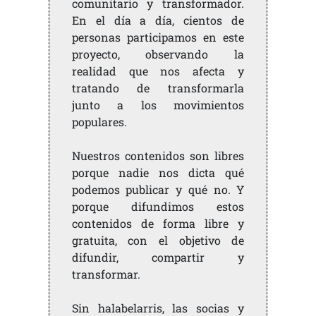
comunitario y transformador.
En el día a día, cientos de
personas participamos en este
proyecto, observando la
realidad que nos afecta y
tratando de transformarla
junto a los movimientos
populares.
Nuestros contenidos son libres
porque nadie nos dicta qué
podemos publicar y qué no. Y
porque difundimos estos
contenidos de forma libre y
gratuita, con el objetivo de
difundir, compartir y
transformar.
Sin halabelarris, las socias y