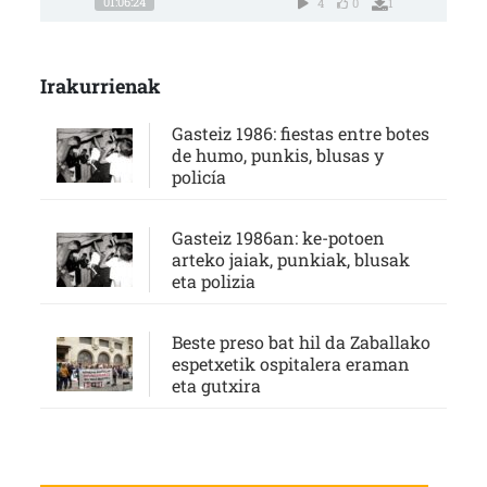
01:06:24
4
0
1
Irakurrienak
Gasteiz 1986: fiestas entre botes
de humo, punkis, blusas y
policía
Gasteiz 1986an: ke-potoen
arteko jaiak, punkiak, blusak
eta polizia
Beste preso bat hil da Zaballako
espetxetik ospitalera eraman
eta gutxira