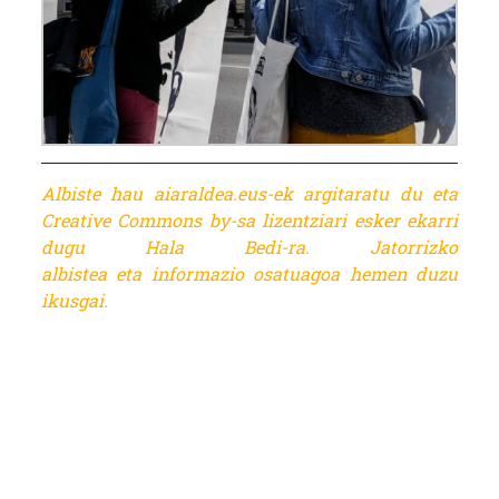
Albiste hau aiaraldea.eus-ek argitaratu du eta
Creative Commons by-sa lizentziari esker ekarri
dugu Hala Bedi-ra. Jatorrizko
albistea eta informazio osatuagoa
hemen duzu
ikusgai.