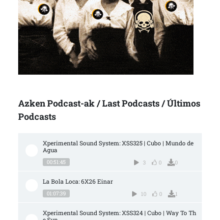
Azken Podcast-ak / Last Podcasts / Últimos
Podcasts
Xperimental Sound System: XSS325 | Cubo | Mundo de 
Agua
00:51:45
3
0
0
La Bola Loca: 6X26 Einar
01:07:39
10
0
1
Xperimental Sound System: XSS324 | Cubo | Way To Th
e Sun