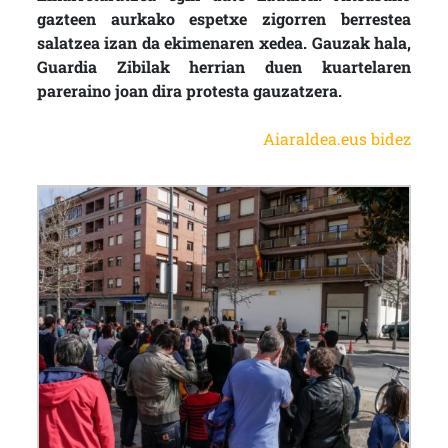
gazteen aurkako espetxe zigorren berrestea
salatzea izan da ekimenaren xedea. Gauzak hala,
Guardia Zibilak herrian duen kuartelaren
pareraino joan dira protesta gauzatzera.
Aiaraldea.eus bidez