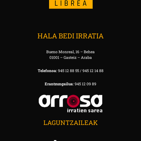
HALA BEDI IRRATIA
Bueno Monreal, 16 – Behea
01001 – Gasteiz – Araba
Telefonoa:
945 12 88 55 / 945 12 14 88
Erantzungailua:
945 12 09 89
LAGUNTZAILEAK