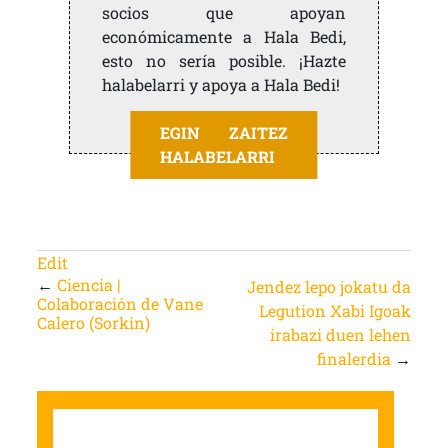
socios que apoyan
económicamente a Hala Bedi,
esto no sería posible. ¡Hazte
halabelarri y apoya a Hala Bedi!
EGIN ZAITEZ
HALABELARRI
Edit
←
Ciencia |
Jendez lepo jokatu da
Colaboración de Vane
Legution Xabi Igoak
Calero (Sorkin)
irabazi duen lehen
finalerdia
→