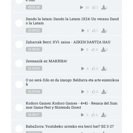
00:51:00
10
1
1
Dando la latam: Dando la Latam 1X24: Un verano Dand
o la Latam
01:00:02
8
1
1
Zaharrak Berri: XVI. saioa - AZKEN DANTZA HAU
01:08:00
9
0
0
Zeresanik ez: MAKRIBA!
01:02:00
6
0
1
O no será-Edo ez da izango: Beldurra eta arte eszenikoa
k
01:00:04
3
0
1
Kodoro Games: Kodoro Games - 4×41 - Resaca del Sum
mer Game Fest y Nintendo Direct
01:06:17
3
0
1
BabaZorra: Youtubeko urrezko era berri bat? BZ 3-27