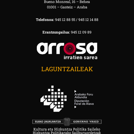
Bueno Monreal, 16 – Behea
01001 – Gasteiz – Araba
Telefonoa:
945 12 88 55 / 945 12 14 88
Erantzungailua:
945 12 09 89
LAGUNTZAILEAK