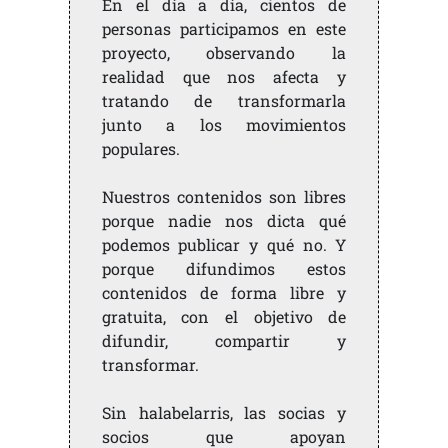
En el día a día, cientos de
personas participamos en este
proyecto, observando la
realidad que nos afecta y
tratando de transformarla
junto a los movimientos
populares.
Nuestros contenidos son libres
porque nadie nos dicta qué
podemos publicar y qué no. Y
porque difundimos estos
contenidos de forma libre y
gratuita, con el objetivo de
difundir, compartir y
transformar.
Sin halabelarris, las socias y
socios que apoyan