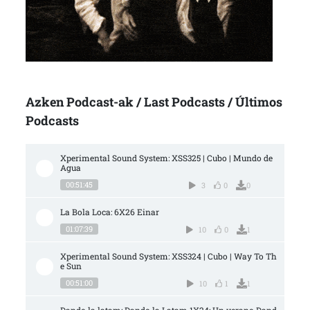
Azken Podcast-ak / Last Podcasts / Últimos
Podcasts
Xperimental Sound System: XSS325 | Cubo | Mundo de 
Agua
00:51:45
3
0
0
La Bola Loca: 6X26 Einar
01:07:39
10
0
1
Xperimental Sound System: XSS324 | Cubo | Way To Th
e Sun
00:51:00
10
1
1