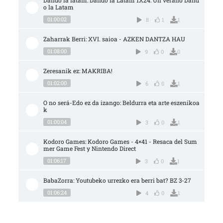
Dando la latam: Dando la Latam 1X24: Un verano Dand
o la Latam
01:00:02
8
1
1
Zaharrak Berri: XVI. saioa - AZKEN DANTZA HAU
01:08:00
9
0
0
Zeresanik ez: MAKRIBA!
01:02:00
6
0
1
O no será-Edo ez da izango: Beldurra eta arte eszenikoa
k
01:00:04
3
0
1
Kodoro Games: Kodoro Games - 4×41 - Resaca del Sum
mer Game Fest y Nintendo Direct
01:06:17
3
0
1
BabaZorra: Youtubeko urrezko era berri bat? BZ 3-27
01:06:24
4
0
1