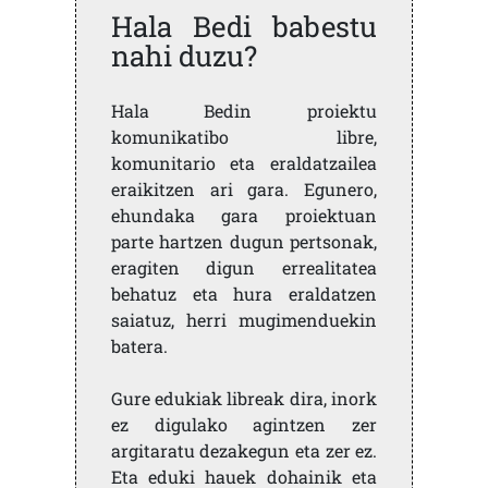
Hala Bedi babestu
nahi duzu?
Hala Bedin proiektu
komunikatibo libre,
komunitario eta eraldatzailea
eraikitzen ari gara. Egunero,
ehundaka gara proiektuan
parte hartzen dugun pertsonak,
eragiten digun errealitatea
behatuz eta hura eraldatzen
saiatuz, herri mugimenduekin
batera.
Gure edukiak libreak dira, inork
ez digulako agintzen zer
argitaratu dezakegun eta zer ez.
Eta eduki hauek dohainik eta