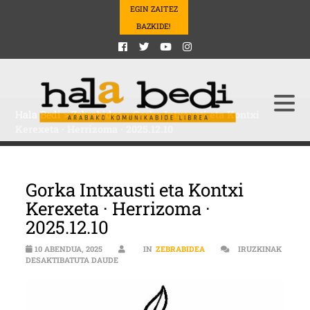
EGIN ZAITEZ
BAZKIDE!
Hala Bedi
>
Zebrabidea
>
Gorka Intxausti eta Kontxi
Kerexeta · Herrizoma · 2025.12.10
Gorka Intxausti eta Kontxi
Kerexeta · Herrizoma ·
2025.12.10
10 ABENDUA, 2025
IN
ZEBRABIDEA
IRUZKINAK
GORKA INTXAUSTI ETA KONTXI KEREXETA · HERRI
DESAKTIBATUTA DAUDE