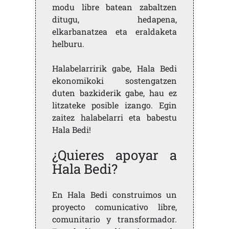
modu libre batean zabaltzen
ditugu, hedapena,
elkarbanatzea eta eraldaketa
helburu.
Halabelarririk gabe, Hala Bedi
ekonomikoki sostengatzen
duten bazkiderik gabe, hau ez
litzateke posible izango. Egin
zaitez halabelarri eta babestu
Hala Bedi!
¿Quieres apoyar a
Hala Bedi?
En Hala Bedi construimos un
proyecto comunicativo libre,
comunitario y transformador.