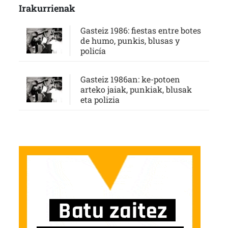
Irakurrienak
Gasteiz 1986: fiestas entre botes
de humo, punkis, blusas y
policía
Gasteiz 1986an: ke-potoen
arteko jaiak, punkiak, blusak
eta polizia