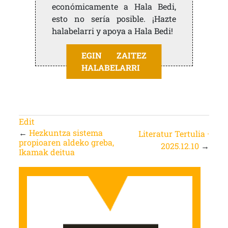
económicamente a Hala Bedi,
esto no sería posible. ¡Hazte
halabelarri y apoya a Hala Bedi!
EGIN ZAITEZ
HALABELARRI
Edit
←
Hezkuntza sistema
Literatur Tertulia ·
propioaren aldeko greba,
2025.12.10
→
Ikamak deitua