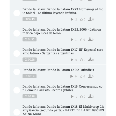
Dando la latam: Dando la Latam 1X23: Homenaje al Ind
io Solari - La última leyenda infinita.
00:59:13
2
0
0
Dando la latam: Dando la Latam 1X22: 2006 - Latinoa
mérica bajo luces de Neón.
01:01:35
1
0
0
Dando la latam: Dando la Latam 1X17: III° Especial scre
amo latino - Gargantas argentinas.
01:00:28
0
0
0
Dando la latam: Dando la Latam 1X20: Latindie #1
01:00:19
0
0
0
Dando la latam: Dando la Latam 1X19: Conversando co
n Gemelo Parásito Records (Chile)
01:05:28
1
0
3
Dando la latam: Dando la Latam 1X18: El Multiverso Ch
arly García (segunda parte) - PARTE DE LA RELIGIÓN/S
AY NO MORE