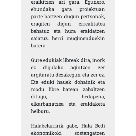
eraikitzen ari gara. Egunero,
ehundaka gara proiektuan
parte hartzen dugun pertsonak,
eragiten digun errealitatea
behatuz eta hura eraldatzen
saiatuz, herri mugimenduekin
batera.
Gure edukiak libreak dira, inork
ez digulako agintzen zer
argitaratu dezakegun eta zer ez.
Eta eduki hauek dohainik eta
modu libre batean zabaltzen
ditugu, hedapena,
elkarbanatzea eta eraldaketa
helburu.
Halabelarririk gabe, Hala Bedi
ekonomikoki sostengatzen