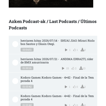
Azken Podcast-ak / Last Podcasts / Últimos
Podcasts
herriaren hitza: 2026/07/14 -  SHUAI JIAO: Mirari Riolo
bos Santos y Ekain Otegi.
00:54:51
1
1
0
herriaren hitza: 2026/07/21 -  ANDIMA ERRAZTI, rider 
de BMX amurrioarra
01:00:16
15
2
13
Kodoro Games: Kodoro Games - 4×42 - Final de la Tem
porada 4
01:03:42
1
0
2
Kodoro Games: Kodoro Games - 4×42 - Final de la Tem
porada 4
01:03:42
1
0
0