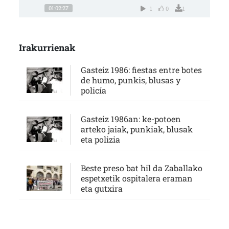
01:02:27
1
0
1
Irakurrienak
Gasteiz 1986: fiestas entre botes
de humo, punkis, blusas y
policía
Gasteiz 1986an: ke-potoen
arteko jaiak, punkiak, blusak
eta polizia
Beste preso bat hil da Zaballako
espetxetik ospitalera eraman
eta gutxira