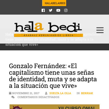
HALABELARRIS
Hala Bedi
>
Berriak
>
Gonzalo Fernández: «El capitalismo
tiene unas señas de identidad, muta y se adapta a la
situación que vive»
Gonzalo Fernández: «El
capitalismo tiene unas señas
de identidad, muta y se adapta
a la situación que vive»
NOVIEMBRE 21, 2017
SUELTA LA OLLA
IN
BERRIAK
EN GONZALO FERNÁNDEZ: «EL CAPIT
COMENTARIOS DESACTIVADOS