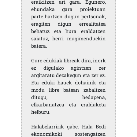
eraikitzen ari gara. Egunero,
ehundaka gara proiektuan
parte hartzen dugun pertsonak,
eragiten digun errealitatea
behatuz eta hura eraldatzen
saiatuz, herri mugimenduekin
batera.
Gure edukiak libreak dira, inork
ez digulako agintzen zer
argitaratu dezakegun eta zer ez.
Eta eduki hauek dohainik eta
modu libre batean zabaltzen
ditugu, hedapena,
elkarbanatzea eta eraldaketa
helburu.
Halabelarririk gabe, Hala Bedi
ekonomikoki sostengatzen