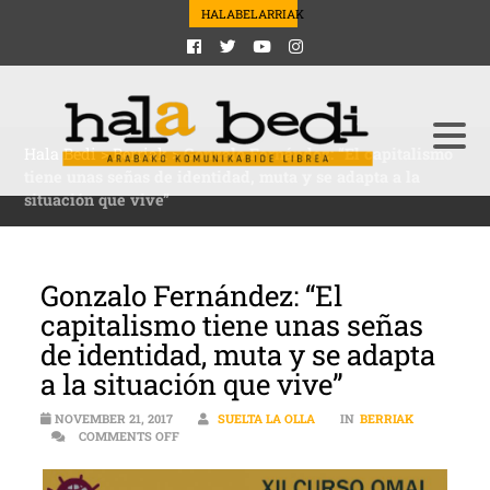
HALABELARRIAK
Hala Bedi
>
Berriak
>
Gonzalo Fernández: “El capitalismo
tiene unas señas de identidad, muta y se adapta a la
situación que vive”
Gonzalo Fernández: “El
capitalismo tiene unas señas
de identidad, muta y se adapta
a la situación que vive”
NOVEMBER 21, 2017
SUELTA LA OLLA
IN
BERRIAK
ON GONZALO FERNÁNDEZ: “EL CAPITALISMO TIENE 
COMMENTS OFF