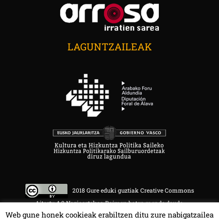
LAGUNTZAILEAK
2018 Gure eduki guztiak Creative Commons
Aitortu 4.0 Nazioartekoa Baimen baten mende daude.
Web gune honek cookieak erabiltzen ditu zure nabigatzailea