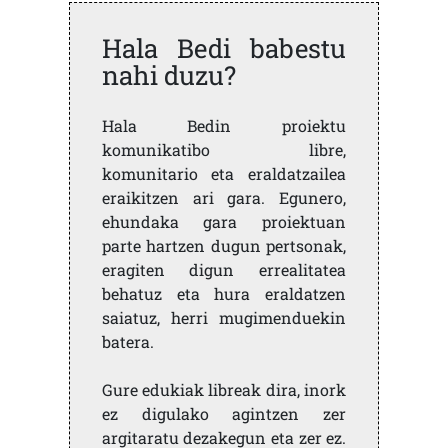
Hala Bedi babestu
nahi duzu?
Hala Bedin proiektu
komunikatibo libre,
komunitario eta eraldatzailea
eraikitzen ari gara. Egunero,
ehundaka gara proiektuan
parte hartzen dugun pertsonak,
eragiten digun errealitatea
behatuz eta hura eraldatzen
saiatuz, herri mugimenduekin
batera.
Gure edukiak libreak dira, inork
ez digulako agintzen zer
argitaratu dezakegun eta zer ez.