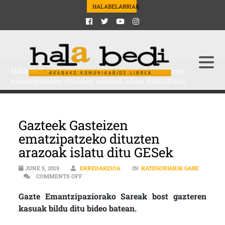
HALABELARRIAK
Hala Bedi
>
Kategoriarik gabe
>
Gazteek Gasteizen
ematzipatzeko dituzten arazoak islatu ditu GESek
Gazteek Gasteizen
ematzipatzeko dituzten
arazoak islatu ditu GESek
JUNE 5, 2019
ERREDAKZIOA
IN
KATEGORIARIK GABE
ON GAZTEEK GASTEIZEN EMATZIPATZEKO DITUZTE
COMMENTS OFF
Gazte Emantzipaziorako Sareak bost gazteren
kasuak bildu ditu bideo batean.