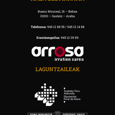
Bueno Monreal, 16 – Behea
01001 – Gasteiz – Araba
Telefonoa:
945 12 88 55 / 945 12 14 88
Erantzungailua:
945 12 09 89
LAGUNTZAILEAK