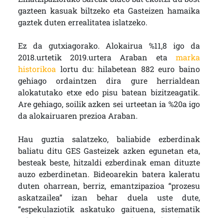
gazteen kasuak biltzeko eta Gasteizen hamaika
gaztek duten errealitatea islatzeko.
Ez da gutxiagorako. Alokairua %11,8 igo da
2018.urtetik 2019.urtera Araban eta
marka
historikoa
lortu du: hilabetean 882 euro baino
gehiago ordaintzen dira gure herrialdean
alokatutako etxe edo pisu batean bizitzeagatik.
Are gehiago, soilik azken sei urteetan ia %20a igo
da alokairuaren prezioa Araban.
Hau guztia salatzeko, baliabide ezberdinak
baliatu ditu GES Gasteizek azken egunetan eta,
besteak beste, hitzaldi ezberdinak eman dituzte
auzo ezberdinetan. Bideoarekin batera kaleratu
duten oharrean, berriz, emantzipazioa “prozesu
askatzailea” izan behar duela uste dute,
“espekulaziotik askatuko gaituena, sistematik