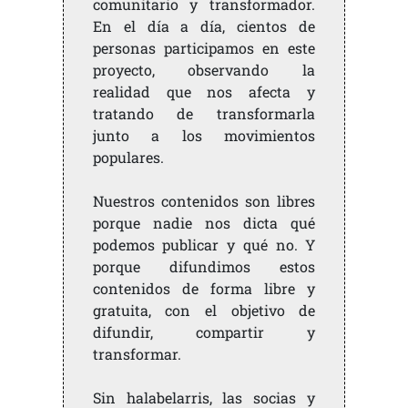
comunitario y transformador.
En el día a día, cientos de
personas participamos en este
proyecto, observando la
realidad que nos afecta y
tratando de transformarla
junto a los movimientos
populares.
Nuestros contenidos son libres
porque nadie nos dicta qué
podemos publicar y qué no. Y
porque difundimos estos
contenidos de forma libre y
gratuita, con el objetivo de
difundir, compartir y
transformar.
Sin halabelarris, las socias y