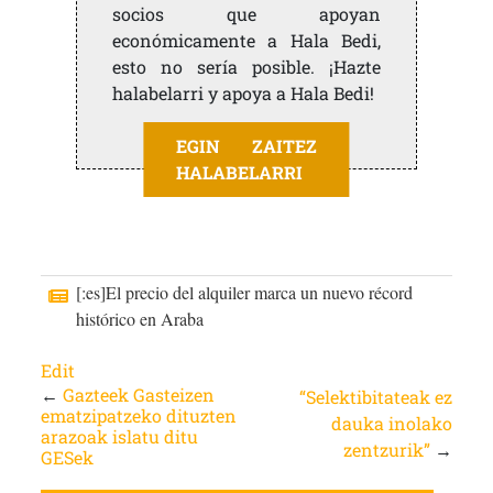
socios que apoyan
económicamente a Hala Bedi,
esto no sería posible. ¡Hazte
halabelarri y apoya a Hala Bedi!
EGIN ZAITEZ
HALABELARRI
[:es]El precio del alquiler marca un nuevo récord
histórico en Araba
Edit
←
Gazteek Gasteizen
“Selektibitateak ez
ematzipatzeko dituzten
dauka inolako
arazoak islatu ditu
zentzurik”
→
GESek