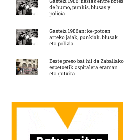
Gasteiz 1986: fiestas entre botes
de humo, punkis, blusas y
policía
Gasteiz 1986an: ke-potoen
arteko jaiak, punkiak, blusak
eta polizia
Beste preso bat hil da Zaballako
espetxetik ospitalera eraman
eta gutxira