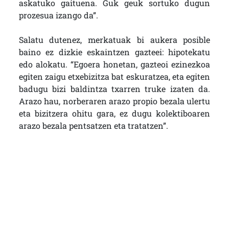
askatuko gaituena. Guk geuk sortuko dugun
prozesua izango da”.
Salatu dutenez, merkatuak bi aukera posible
baino ez dizkie eskaintzen gazteei: hipotekatu
edo alokatu. “Egoera honetan, gazteoi ezinezkoa
egiten zaigu etxebizitza bat eskuratzea, eta egiten
badugu bizi baldintza txarren truke izaten da.
Arazo hau, norberaren arazo propio bezala ulertu
eta bizitzera ohitu gara, ez dugu kolektiboaren
arazo bezala pentsatzen eta tratatzen”.