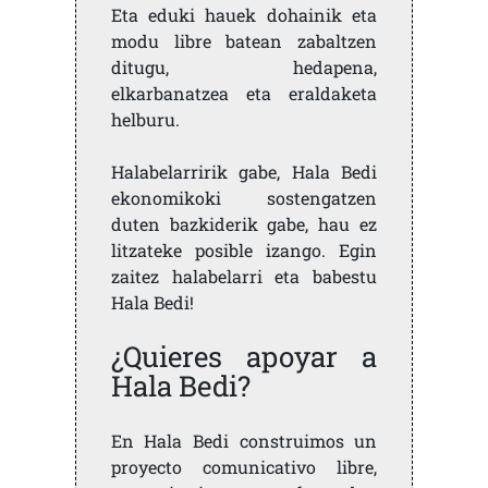
Eta eduki hauek dohainik eta
modu libre batean zabaltzen
ditugu, hedapena,
elkarbanatzea eta eraldaketa
helburu.
Halabelarririk gabe, Hala Bedi
ekonomikoki sostengatzen
duten bazkiderik gabe, hau ez
litzateke posible izango. Egin
zaitez halabelarri eta babestu
Hala Bedi!
¿Quieres apoyar a
Hala Bedi?
En Hala Bedi construimos un
proyecto comunicativo libre,