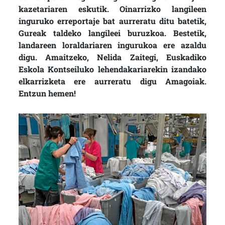
kazetariaren eskutik. Oinarrizko langileen
inguruko erreportaje bat aurreratu ditu batetik,
Gureak taldeko langileei buruzkoa. Bestetik,
landareen loraldariaren ingurukoa ere azaldu
digu. Amaitzeko, Nelida Zaitegi, Euskadiko
Eskola Kontseiluko lehendakariarekin izandako
elkarrizketa ere aurreratu digu Amagoiak.
Entzun hemen!