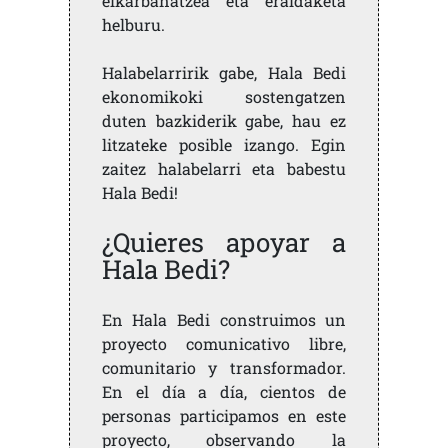
elkarbanatzea eta eraldaketa
helburu.
Halabelarririk gabe, Hala Bedi
ekonomikoki sostengatzen
duten bazkiderik gabe, hau ez
litzateke posible izango. Egin
zaitez halabelarri eta babestu
Hala Bedi!
¿Quieres apoyar a
Hala Bedi?
En Hala Bedi construimos un
proyecto comunicativo libre,
comunitario y transformador.
En el día a día, cientos de
personas participamos en este
proyecto, observando la