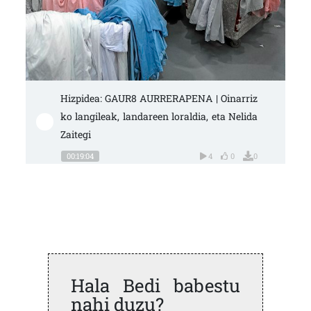
Hizpidea: GAUR8 AURRERAPENA | Oinarriz
ko langileak, landareen loraldia, eta Nelida 
Zaitegi
00:19:04
4
0
0
Hala Bedi babestu
nahi duzu?