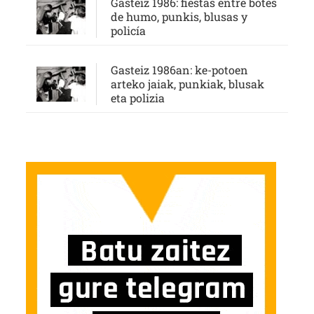
Gasteiz 1986: fiestas entre botes
de humo, punkis, blusas y
policía
Gasteiz 1986an: ke-potoen
arteko jaiak, punkiak, blusak
eta polizia