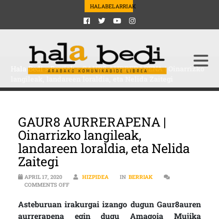
HALABELARRIAK
Hala Bedi
>
Berriak
>
GAUR8 AURRERAPENA | Oinarrizko
langileak, landareen loraldia, eta Nelida Zaitegi
GAUR8 AURRERAPENA |
Oinarrizko langileak,
landareen loraldia, eta Nelida
Zaitegi
APRIL 17, 2020
HIZPIDEA
IN
BERRIAK
ON GAUR8 AURRERAPENA | OINARRIZKO LANGILEAK, LA
COMMENTS OFF
Asteburuan irakurgai izango dugun Gaur8auren
aurrerapena egin dugu Amagoia Mujika