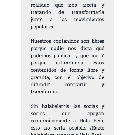
realidad que nos afecta y
tratando de transformarla
junto a los movimientos
populares.
Nuestros contenidos son libres
porque nadie nos dicta qué
podemos publicar y qué no. Y
porque difundimos estos
contenidos de forma libre y
gratuita, con el objetivo de
difundir, compartir y
transformar.
Sin halabelarris, las socias y
socios que apoyan
económicamente a Hala Bedi,
esto no sería posible. ¡Hazte
halabelarri y apoya a Hala Bedi!