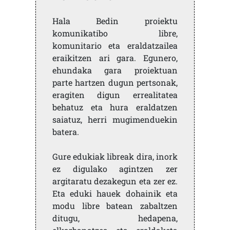
Hala Bedin proiektu
komunikatibo libre,
komunitario eta eraldatzailea
eraikitzen ari gara. Egunero,
ehundaka gara proiektuan
parte hartzen dugun pertsonak,
eragiten digun errealitatea
behatuz eta hura eraldatzen
saiatuz, herri mugimenduekin
batera.
Gure edukiak libreak dira, inork
ez digulako agintzen zer
argitaratu dezakegun eta zer ez.
Eta eduki hauek dohainik eta
modu libre batean zabaltzen
ditugu, hedapena,