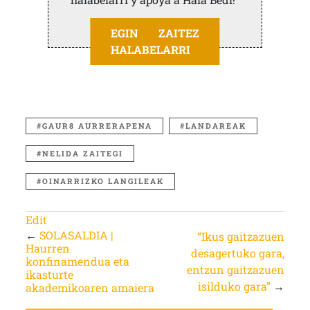
EGIN ZAITEZ
HALABELARRI
GAUR8 AURRERAPENA
LANDAREAK
NELIDA ZAITEGI
OINARRIZKO LANGILEAK
Edit
←
SOLASALDIA |
“Ikus gaitzazuen
Haurren
desagertuko gara,
konfinamendua eta
entzun gaitzazuen
ikasturte
isilduko gara”
→
akademikoaren amaiera