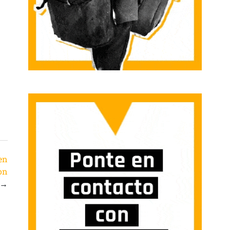
zen
on
→