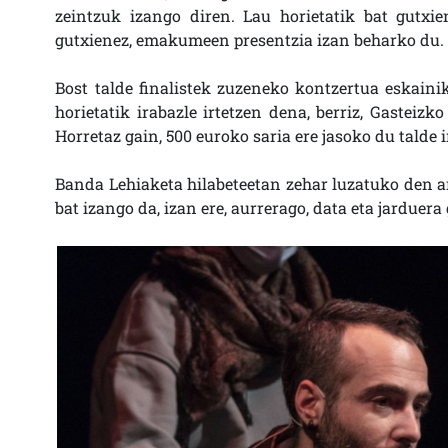
zeintzuk izango diren. Lau horietatik bat gutxie
gutxienez, emakumeen presentzia izan beharko du.
Bost talde finalistek zuzeneko kontzertua eskain
horietatik irabazle irtetzen dena, berriz, Gasteiz
Horretaz gain, 500 euroko saria ere jasoko du talde 
Banda Lehiaketa hilabeteetan zehar luzatuko den a
bat izango da, izan ere, aurrerago, data eta jarduer