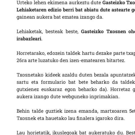
Urteko lehen ekimena aurkeztu dute
Gasteizko Tx
Lehiaketaren edizio berri bat abiatu dute astearte 
gainean aukera bat ematea izango da.
Lehiaketak, besteak beste,
Gasteizko Txosnen oho
irabazleari
.
Horretarako, edozein taldek hartu dezake parte txa
26ra arte luzatuko den izen-ematearen bitartez.
Txosnetako kideek azaldu duten bezala apuntatze
sartu eta formulario bat bete beharko da taldek
gutxienez euskaraz egon beharko da). Horretaz g
aukera izango dute webguneko inprimakian.
Behin talde guztiek izena emanda, martxoaren 5eti
Txosnek eta hauetako lau finalera igaroko dira.
Lau horietatik, ikuslegoak bat aukeratuko du. Be