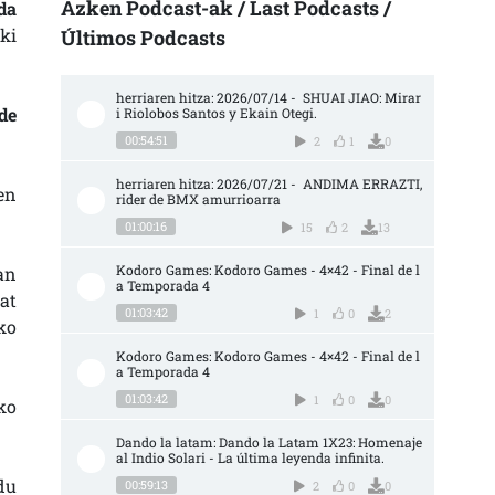
Azken Podcast-ak / Last Podcasts /
da
ki
Últimos Podcasts
herriaren hitza: 2026/07/14 -  SHUAI JIAO: Mirar
de
i Riolobos Santos y Ekain Otegi.
00:54:51
2
1
0
herriaren hitza: 2026/07/21 -  ANDIMA ERRAZTI, 
en
rider de BMX amurrioarra
01:00:16
15
2
13
Kodoro Games: Kodoro Games - 4×42 - Final de l
an
a Temporada 4
at
01:03:42
1
0
2
ko
Kodoro Games: Kodoro Games - 4×42 - Final de l
a Temporada 4
01:03:42
1
0
0
ko
Dando la latam: Dando la Latam 1X23: Homenaje 
al Indio Solari - La última leyenda infinita.
du
00:59:13
2
0
0