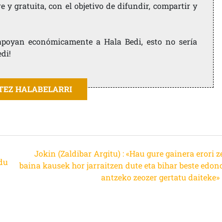
 y gratuita, con el objetivo de difundir, compartir y
e apoyan económicamente a Hala Bedi, esto no sería
edi!
ITEZ HALABELARRI
Jokin (Zaldibar Argitu) : «Hau gure gainera erori 
du
baina kausek hor jarraitzen dute eta bihar beste edon
»
antzeko zeozer gertatu daiteke»