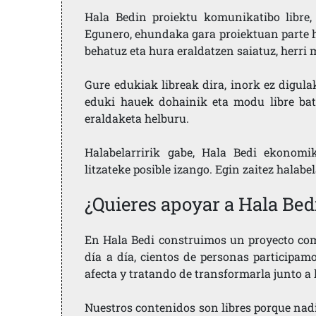
Hala Bedin proiektu komunikatibo libre, 
Egunero, ehundaka gara proiektuan parte h
behatuz eta hura eraldatzen saiatuz, herr
Gure edukiak libreak dira, inork ez digula
eduki hauek dohainik eta modu libre bat
eraldaketa helburu.
Halabelarririk gabe, Hala Bedi ekonomi
litzateke posible izango. Egin zaitez halabe
¿Quieres apoyar a Hala Bed
En Hala Bedi construimos un proyecto comu
día a día, cientos de personas participam
afecta y tratando de transformarla junto a
Nuestros contenidos son libres porque nad