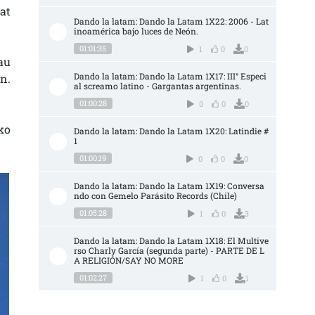
at
Dando la latam: Dando la Latam 1X22: 2006 - Lat
inoamérica bajo luces de Neón.
01:01:35
1
0
0
au
Dando la latam: Dando la Latam 1X17: III° Especi
n.
al screamo latino - Gargantas argentinas.
01:00:28
0
0
0
ko
Dando la latam: Dando la Latam 1X20: Latindie #
1
01:00:19
0
0
0
Dando la latam: Dando la Latam 1X19: Conversa
ndo con Gemelo Parásito Records (Chile)
01:05:28
1
0
3
Dando la latam: Dando la Latam 1X18: El Multive
rso Charly García (segunda parte) - PARTE DE L
A RELIGIÓN/SAY NO MORE
01:02:27
1
0
1