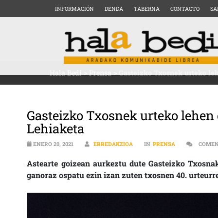
INFORMACIÓN
DENDA
TABERNA
CONTACTO
SA
Hala Bedi
>
Prensa
>
Gasteizko Txosnek urteko le
Gasteizko Txosnek urteko lehen
Lehiaketa
ENERO 20, 2021
ERREDAKZIOA
IN
PRENSA
COMEN
Astearte goizean aurkeztu dute Gasteizko Txosnak
ganoraz ospatu ezin izan zuten txosnen 40. urteurr