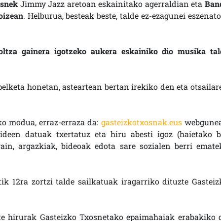
osnek
Jimmy Jazz aretoan eskainitako agerraldian eta
Ban
goizean
. Helburua, besteak beste, talde ez-ezagunei eszenato
ltza gainera igotzeko aukera eskainiko dio musika tal
pelketa honetan, asteartean bertan irekiko den eta otsailar
ko modua, erraz-erraza da:
gasteizkotxosnak.eus
webgune
ideen datuak txertatuz eta hiru abesti igoz (haietako b
ain, argazkiak, bideoak edota sare sozialen berri emate
k 12ra zortzi talde sailkatuak iragarriko dituzte Gasteiz
ste hirurak Gasteizko Txosnetako epaimahaiak erabakiko 