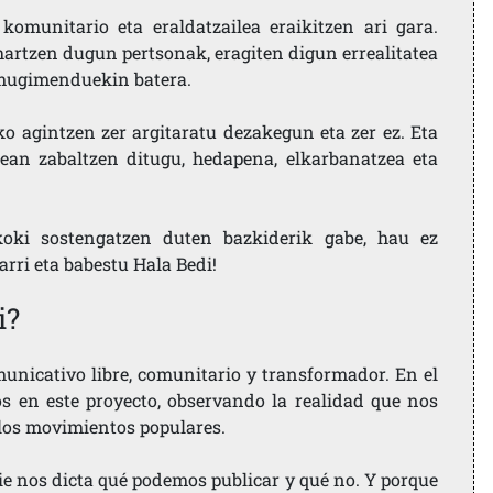
komunitario eta eraldatzailea eraikitzen ari gara.
artzen dugun pertsonak, eragiten digun errealitatea
i mugimenduekin batera.
ko agintzen zer argitaratu dezakegun eta zer ez. Eta
ean zabaltzen ditugu, hedapena, elkarbanatzea eta
koki sostengatzen duten bazkiderik gabe, hau ez
larri eta babestu Hala Bedi!
i?
nicativo libre, comunitario y transformador. En el
os en este proyecto, observando la realidad que nos
 los movimientos populares.
ie nos dicta qué podemos publicar y qué no. Y porque