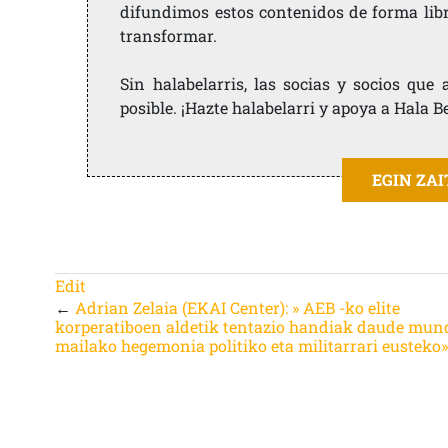
difundimos estos contenidos de forma libre
transformar.
Sin halabelarris, las socias y socios qu
posible. ¡Hazte halabelarri y apoya a Hala B
EGIN ZA
Edit
←
Adrian Zelaia (EKAI Center): » AEB -ko elite
korperatiboen aldetik tentazio handiak daude mun
mailako hegemonia politiko eta militarrari eusteko