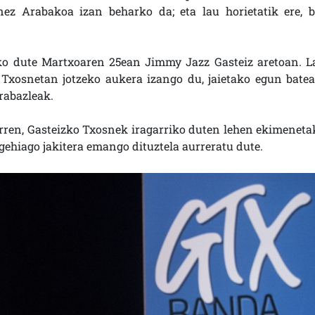
nez Arabakoa izan beharko da; eta lau horietatik ere, b
iko dute Martxoaren 25ean Jimmy Jazz Gasteiz aretoan. L
ko Txosnetan jotzeko aukera izango du, jaietako egun batea
irabazleak.
rren, Gasteizko Txosnek iragarriko duten lehen ekimeneta
a gehiago jakitera emango dituztela aurreratu dute.