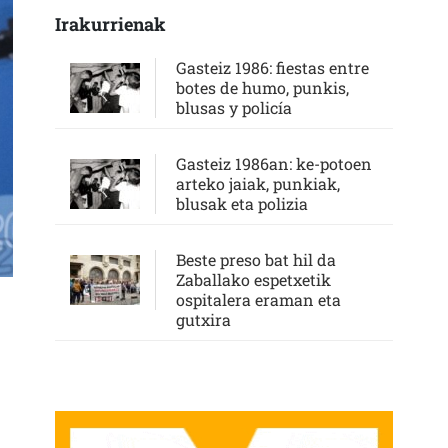
Irakurrienak
Gasteiz 1986: fiestas entre
botes de humo, punkis,
blusas y policía
Gasteiz 1986an: ke-potoen
arteko jaiak, punkiak,
blusak eta polizia
Beste preso bat hil da
Zaballako espetxetik
ospitalera eraman eta
gutxira