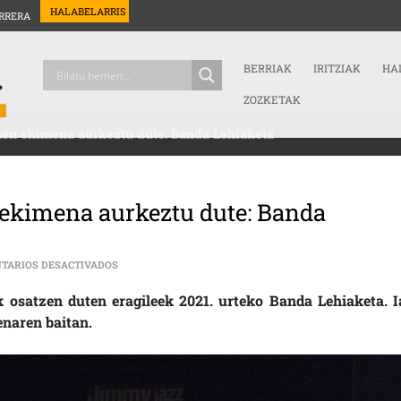
HALABELARRIS
RRERA
BERRIAK
IRITZIAK
HA
ZOZKETAK
hen ekimena aurkeztu dute: Banda Lehiaketa
 ekimena aurkeztu dute: Banda
EN GASTEIZKO TXOSNEK URTEKO LEHEN EKIMENA AURK
TARIOS DESACTIVADOS
 osatzen duten eragileek 2021. urteko Banda Lehiaketa. I
enaren baitan.