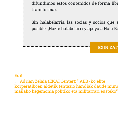
difundimos estos contenidos de forma libre
transformar.
Sin halabelarris, las socias y socios qu
posible. ¡Hazte halabelarri y apoya a Hala B
EGIN ZA
Edit
←
Adrian Zelaia (EKAI Center): ” AEB -ko elite
korperatiboen aldetik tentazio handiak daude mun
mailako hegemonia politiko eta militarrari eusteko”