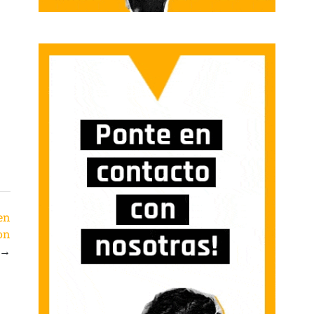
zen
on
→