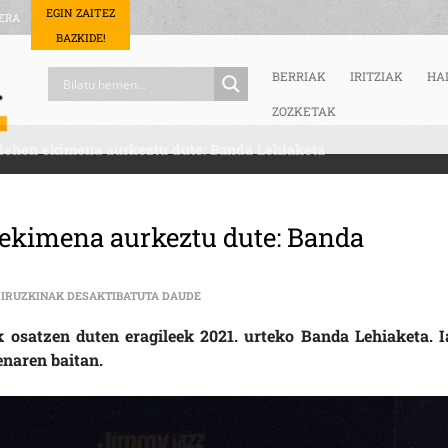
EGIN ZAITEZ
ERA
BAZKIDE!
BERRIAK
IRITZIAK
HA
ZOZKETAK
lehen ekimena aurkeztu dute: Banda Lehiaketa
 ekimena aurkeztu dute: Banda
GASTEIZKO TXOSNEK URTEKO LEHEN EKIM
IRUZKINAK DESAKTIBATUTA DAUDE
 osatzen duten eragileek 2021. urteko Banda Lehiaketa. I
enaren baitan.