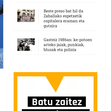
Beste preso bat hil da
Zaballako espetxetik
ospitalera eraman eta
gutxira
Gasteiz 1986an: ke-potoen
arteko jaiak, punkiak,
blusak eta polizia