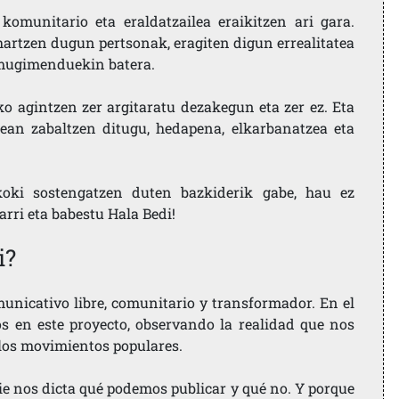
komunitario eta eraldatzailea eraikitzen ari gara.
artzen dugun pertsonak, eragiten digun errealitatea
i mugimenduekin batera.
ko agintzen zer argitaratu dezakegun eta zer ez. Eta
ean zabaltzen ditugu, hedapena, elkarbanatzea eta
koki sostengatzen duten bazkiderik gabe, hau ez
larri eta babestu Hala Bedi!
i?
nicativo libre, comunitario y transformador. En el
os en este proyecto, observando la realidad que nos
 los movimientos populares.
ie nos dicta qué podemos publicar y qué no. Y porque