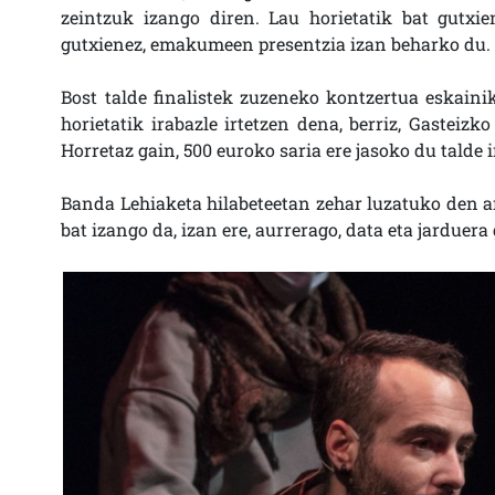
zeintzuk izango diren. Lau horietatik bat gutxie
gutxienez, emakumeen presentzia izan beharko du.
Bost talde finalistek zuzeneko kontzertua eskain
horietatik irabazle irtetzen dena, berriz, Gasteiz
Horretaz gain, 500 euroko saria ere jasoko du talde 
Banda Lehiaketa hilabeteetan zehar luzatuko den a
bat izango da, izan ere, aurrerago, data eta jarduer