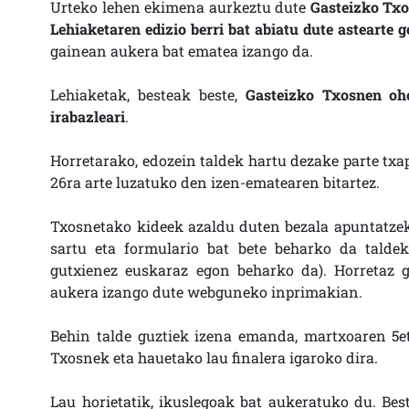
Urteko lehen ekimena aurkeztu dute
Gasteizko Tx
Lehiaketaren edizio berri bat abiatu dute astearte 
gainean aukera bat ematea izango da.
Lehiaketak, besteak beste,
Gasteizko Txosnen oho
irabazleari
.
Horretarako, edozein taldek hartu dezake parte txa
26ra arte luzatuko den izen-ematearen bitartez.
Txosnetako kideek azaldu duten bezala apuntatze
sartu eta formulario bat bete beharko da taldek
gutxienez euskaraz egon beharko da). Horretaz g
aukera izango dute webguneko inprimakian.
Behin talde guztiek izena emanda, martxoaren 5eti
Txosnek eta hauetako lau finalera igaroko dira.
Lau horietatik, ikuslegoak bat aukeratuko du. Be