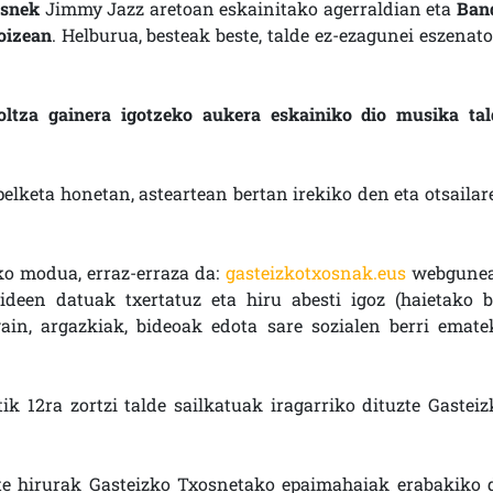
osnek
Jimmy Jazz aretoan eskainitako agerraldian eta
Ban
goizean
. Helburua, besteak beste, talde ez-ezagunei eszenato
ltza gainera igotzeko aukera eskainiko dio musika tal
pelketa honetan, asteartean bertan irekiko den eta otsailar
ko modua, erraz-erraza da:
gasteizkotxosnak.eus
webgune
ideen datuak txertatuz eta hiru abesti igoz (haietako b
ain, argazkiak, bideoak edota sare sozialen berri emate
k 12ra zortzi talde sailkatuak iragarriko dituzte Gasteiz
ste hirurak Gasteizko Txosnetako epaimahaiak erabakiko 