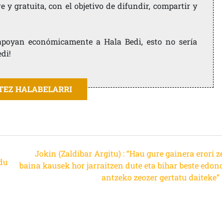
 y gratuita, con el objetivo de difundir, compartir y
e apoyan económicamente a Hala Bedi, esto no sería
edi!
ITEZ HALABELARRI
Jokin (Zaldibar Argitu) : “Hau gure gainera erori 
du
baina kausek hor jarraitzen dute eta bihar beste edon
antzeko zeozer gertatu daiteke”