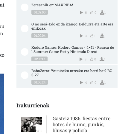
at
Zeresanik ez: MAKRIBA!
01:02:00
6
0
1
O no será-Edo ez da izango: Beldurra eta arte esz
au
enikoak
n.
01:00:04
3
0
1
Kodoro Games: Kodoro Games - 4×41 - Resaca de
l Summer Game Fest y Nintendo Direct
ko
01:06:17
3
0
1
BabaZorra: Youtubeko urrezko era berri bat? BZ 
3-27
01:06:24
4
0
1
Irakurrienak
Gasteiz 1986: fiestas entre
botes de humo, punkis,
blusas y policía