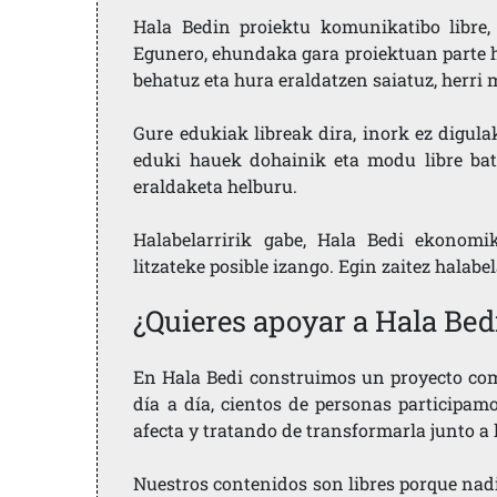
Hala Bedin proiektu komunikatibo libre, 
Egunero, ehundaka gara proiektuan parte h
behatuz eta hura eraldatzen saiatuz, herr
Gure edukiak libreak dira, inork ez digula
eduki hauek dohainik eta modu libre bat
eraldaketa helburu.
Halabelarririk gabe, Hala Bedi ekonomi
litzateke posible izango. Egin zaitez halabe
¿Quieres apoyar a Hala Bed
En Hala Bedi construimos un proyecto comu
día a día, cientos de personas participam
afecta y tratando de transformarla junto a
Nuestros contenidos son libres porque nad