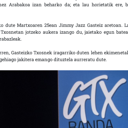
nez Arabakoa izan beharko da; eta lau horietatik ere, b
iko dute Martxoaren 25ean Jimmy Jazz Gasteiz aretoan. L
ko Txosnetan jotzeko aukera izango du, jaietako egun batea
irabazleak.
rren, Gasteizko Txosnek iragarriko duten lehen ekimeneta
a gehiago jakitera emango dituztela aurreratu dute.