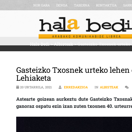
NOR GARA
DENDA
TABERNA
KONTAKTUA
SARR
Hala Bedi
>
Albisteak
>
Gasteizko Txosnek urteko 
Gasteizko Txosnek urteko lehen
Lehiaketa
20 URTARRILA, 2021
ERREDAKZIOA
IN
ALBISTEAK
Astearte goizean aurkeztu dute Gasteizko Txosnak
ganoraz ospatu ezin izan zuten txosnen 40. urteurr