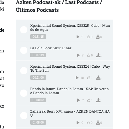
Azken Podcast-ak / Last Podcasts /
da
ki
Últimos Podcasts
Xperimental Sound System: XSS325 | Cubo | Mun
de
do de Agua
00:51:45
2
0
0
La Bola Loca: 6X26 Einar
en
01:07:39
7
0
1
Xperimental Sound System: XSS324 | Cubo | Way 
To The Sun
an
at
00:51:00
10
1
1
ko
Dando la latam: Dando la Latam 1X24: Un veran
o Dando la Latam
01:00:02
7
1
1
ko
Zaharrak Berri: XVI. saioa - AZKEN DANTZA HA
U
01:08:00
9
0
0
du