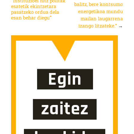
“Instituzioei hitz politak
balitz, bere kontsumo
esatetik ekintzetara
energetikoa mundu
pasatzeko ordua dela
esan behar diegu”
mailan laugarrena
izango litzateke.”
→