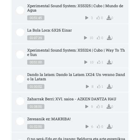
Xperimental Sound System: XSS325 | Cubo | Mundo de 
Agua
00:51:45
3
0
0
La Bola Loca: 6X26 Einar
01:07:39
10
0
1
Xperimental Sound System: XSS324 | Cubo | Way To Th
e Sun
00:51:00
10
1
1
Dando la latam: Dando la Latam 1X24: Un verano Dand
o la Latam
01:00:02
8
1
1
Zaharrak Berri: XVI. saioa - AZKEN DANTZA HAU
01:08:00
9
0
0
Zeresanik ez: MAKRIBA!
01:02:00
6
0
1
O no será-Edo ez da izango: Beldurra eta arte eszenikoa