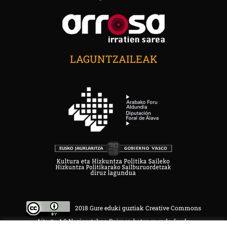
LAGUNTZAILEAK
2018 Gure eduki guztiak Creative Commons
Aitortu 4.0 Nazioartekoa Baimen baten mende daude.