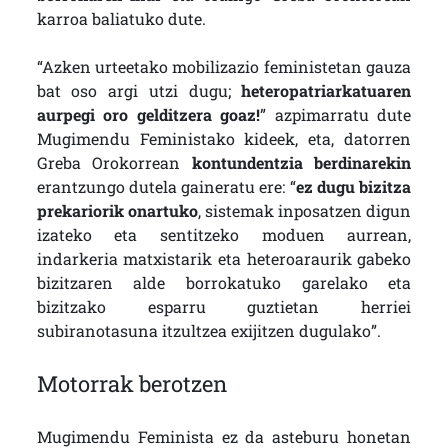
karroa baliatuko dute.
“Azken urteetako mobilizazio feministetan gauza
bat oso argi utzi dugu;
heteropatriarkatuaren
aurpegi oro gelditzera goaz!
” azpimarratu dute
Mugimendu Feministako kideek, eta, datorren
Greba Orokorrean
kontundentzia berdinarekin
erantzungo dutela gaineratu ere: “
ez dugu bizitza
prekariorik onartuko
, sistemak inposatzen digun
izateko eta sentitzeko moduen aurrean,
indarkeria matxistarik eta heteroaraurik gabeko
bizitzaren alde borrokatuko garelako eta
bizitzako esparru guztietan herriei
subiranotasuna itzultzea exijitzen dugulako”.
Motorrak berotzen
Mugimendu Feminista ez da asteburu honetan