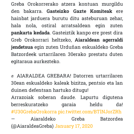
Greba Orokorrerako atzera kontuan murgildu
den bakarra.
Gasteizko Gazte Komiteak
ere
hainbat jarduera burutu ditu asteburuan zehar,
hala nola, ostiral arratsaldean egin zuten
pankarta kedada
. Gasteiztik kanpo ere prest dira
Greb Orokorrari heltzeko,
Aiaraldean agerraldi
jendetsua
egin zuten Urduñan eskualdeko Greba
Batzordeek urtarrilaren 30erako prestatu duten
egitaraua aurkezteko.
✊ AIARALDEA GREBARA! Datorren urtarrilaren
30ean eskualdeko kaleak bizitza, pentsio eta lan
duinen defentsan hartuko ditugu!
Arrazoiak soberan daude. Lapurtu digutena
berreskuratzeko garaia heldu da!
#U30GrebaOrokorra
pic.twitter.com/BTlNJorZRh
— Aiaraldeko Greba Batzordea
(@AiaraldeaGreba)
January 17, 2020