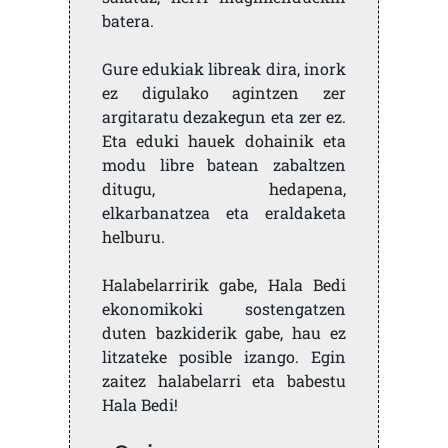
batera.
Gure edukiak libreak dira, inork
ez digulako agintzen zer
argitaratu dezakegun eta zer ez.
Eta eduki hauek dohainik eta
modu libre batean zabaltzen
ditugu, hedapena,
elkarbanatzea eta eraldaketa
helburu.
Halabelarririk gabe, Hala Bedi
ekonomikoki sostengatzen
duten bazkiderik gabe, hau ez
litzateke posible izango. Egin
zaitez halabelarri eta babestu
Hala Bedi!