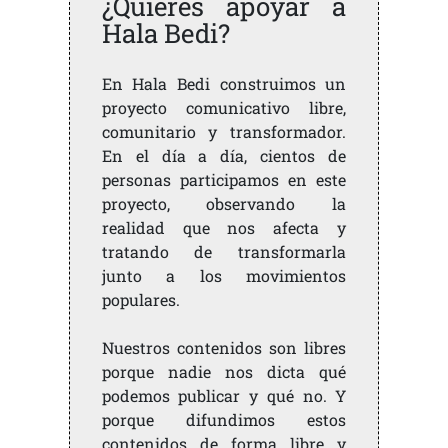
¿Quieres apoyar a
Hala Bedi?
En Hala Bedi construimos un
proyecto comunicativo libre,
comunitario y transformador.
En el día a día, cientos de
personas participamos en este
proyecto, observando la
realidad que nos afecta y
tratando de transformarla
junto a los movimientos
populares.
Nuestros contenidos son libres
porque nadie nos dicta qué
podemos publicar y qué no. Y
porque difundimos estos
contenidos de forma libre y