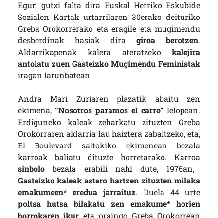
Egun gutxi falta dira Euskal Herriko Eskubide
Sozialen Kartak urtarrilaren 30erako deituriko
Greba Orokorrerako eta eragile eta mugimendu
desberdinak hasiak dira
giroa berotzen
.
Aldarrikapenak kalera ateratzeko
kalejira
antolatu zuen Gasteizko Mugimendu Feministak
iragan larunbatean.
Andra Mari Zuriaren plazatik abaitu zen
ekimena,
“Nosotros paramos el carro”
lelopean.
Erdiguneko kaleak zeharkatu zituzten Greba
Orokorraren aldarria lau haiztera zabaltzeko, eta,
El Boulevard saltokiko ekimenean bezala
karroak baliatu dituzte horretarako. Karroa
sinbolo
bezala erabili nahi dute, 1976an,
Gasteizko kaleak astero hartzen zituzten milaka
emakumeen* eredua jarraituz
. Duela 44 urte
poltsa hutsa bilakatu zen emakume* horien
borrokaren ikur
eta oraingo Greba Orokorrean