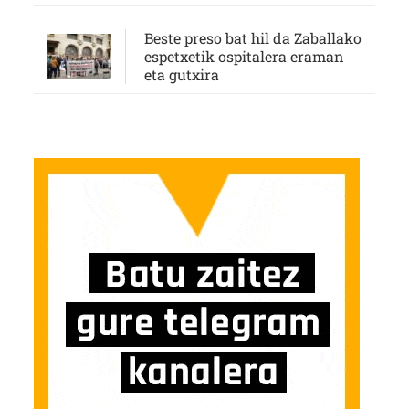
Beste preso bat hil da Zaballako
espetxetik ospitalera eraman
eta gutxira