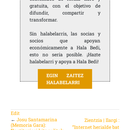
gratuita, con el objetivo de
difundir, compartir y
transformar.
Sin halabelarris, las socias y
socios que apoyan
económicamente a Hala Bedi,
esto no sería posible. ¡Hazte
halabelarri y apoya a Hala Bedi!
EGIN ZAITEZ
HALABELARRI
Edit
←
Josu Santamarina
Zientzia | Ilargi :
(Memoria Gara):
“Internet herialde bat