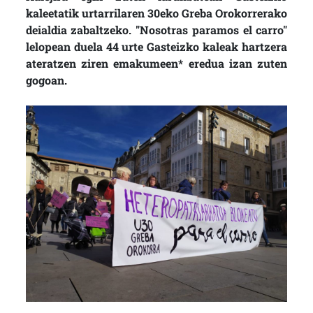
kaleetatik urtarrilaren 30eko Greba Orokorrerako
deialdia zabaltzeko. "Nosotras paramos el carro"
lelopean duela 44 urte Gasteizko kaleak hartzera
ateratzen ziren emakumeen* eredua izan zuten
gogoan.