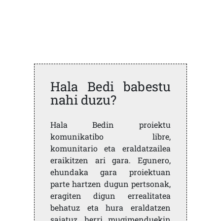
Hala Bedi babestu
nahi duzu?
Hala Bedin proiektu
komunikatibo libre,
komunitario eta eraldatzailea
eraikitzen ari gara. Egunero,
ehundaka gara proiektuan
parte hartzen dugun pertsonak,
eragiten digun errealitatea
behatuz eta hura eraldatzen
saiatuz, herri mugimenduekin