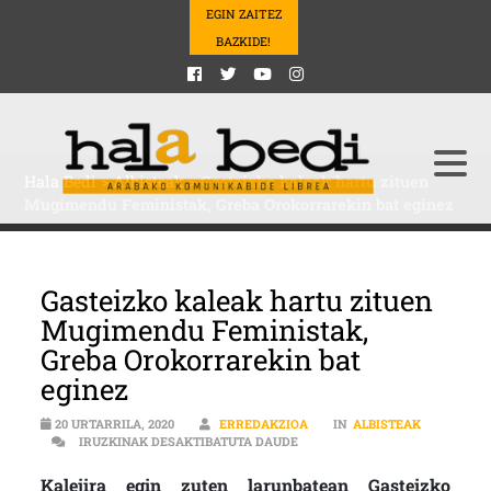
EGIN ZAITEZ
BAZKIDE!
Hala Bedi
>
Albisteak
>
Gasteizko kaleak hartu zituen
Mugimendu Feministak, Greba Orokorrarekin bat eginez
Gasteizko kaleak hartu zituen
Mugimendu Feministak,
Greba Orokorrarekin bat
eginez
20 URTARRILA, 2020
ERREDAKZIOA
IN
ALBISTEAK
GASTEIZKO KALEAK HARTU ZI
IRUZKINAK DESAKTIBATUTA DAUDE
Kalejira egin zuten larunbatean Gasteizko