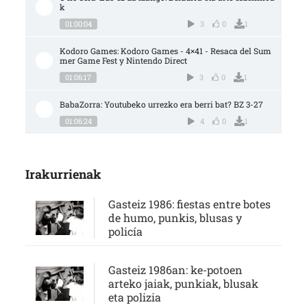
k
01:00:04
3
0
1
Kodoro Games: Kodoro Games - 4×41 - Resaca del Sum
mer Game Fest y Nintendo Direct
01:06:17
3
0
1
BabaZorra: Youtubeko urrezko era berri bat? BZ 3-27
01:06:24
4
0
1
Irakurrienak
Gasteiz 1986: fiestas entre botes
de humo, punkis, blusas y
policía
Gasteiz 1986an: ke-potoen
arteko jaiak, punkiak, blusak
eta polizia