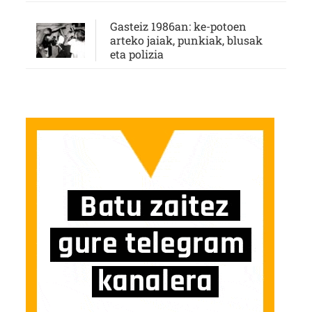
Gasteiz 1986an: ke-potoen
arteko jaiak, punkiak, blusak
eta polizia