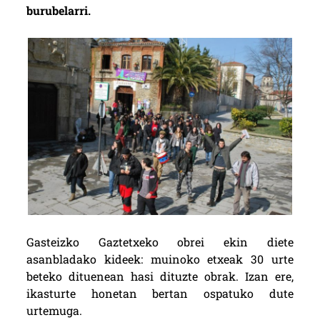
burubelarri.
Gasteizko Gaztetxeko obrei ekin diete
asanbladako kideek: muinoko etxeak 30 urte
beteko dituenean hasi dituzte obrak. Izan ere,
ikasturte honetan bertan ospatuko dute
urtemuga.