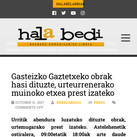
HALABELARRIAK
Hala Bedi
>
Press
>
Gasteizko Gaztetxeko obrak hasi
dituzte, urteurrenerako muinoko etxea prest izateko
Gasteizko Gaztetxeko obrak
hasi dituzte, urteurrenerako
muinoko etxea prest izateko
OCTOBER 11, 2017
ERREDAKZIOA
IN
PRESS
ON GASTEIZKO GAZTETXEKO OBRAK HASI DITUZTE, U
COMMENTS OFF
Urritik abendura luzatuko dituzte obrak,
urtemugarako prest izateko. Astelehenetik
ostiralera, 09:00etatik 18:00ak arte daude