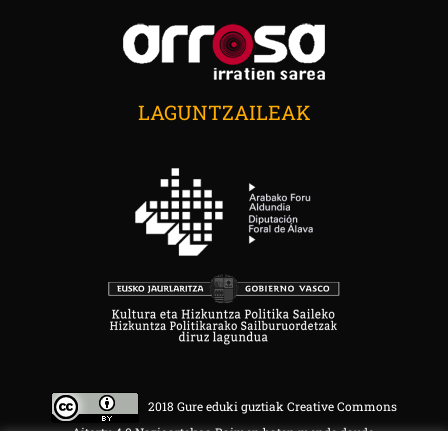
LAGUNTZAILEAK
2018 Gure eduki guztiak Creative Commons
Aitortu 4.0 Nazioartekoa Baimen baten mende daude.