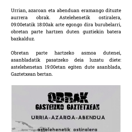
Urrian, azaroan eta abenduan eramango dituzte
aurrera obrak. Astelehenetik ostiralera,
09:00etatik 18:00ak arte egongo dira burubelarri,
obretan parte hartzen duten guztiekin batera
bazkalduz.
Obretan parte hartzeko asmoa dutenei,
asanbladatik pasatzeko deia luzatu diete:
astelehenetan 19:00etan egiten dute asanblada,
Gaztetxean bertan.