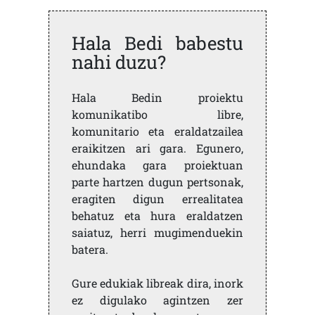
Hala Bedi babestu
nahi duzu?
Hala Bedin proiektu
komunikatibo libre,
komunitario eta eraldatzailea
eraikitzen ari gara. Egunero,
ehundaka gara proiektuan
parte hartzen dugun pertsonak,
eragiten digun errealitatea
behatuz eta hura eraldatzen
saiatuz, herri mugimenduekin
batera.
Gure edukiak libreak dira, inork
ez digulako agintzen zer