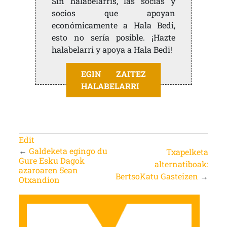
Sin halabelarris, las socias y
socios que apoyan
económicamente a Hala Bedi,
esto no sería posible. ¡Hazte
halabelarri y apoya a Hala Bedi!
EGIN ZAITEZ
HALABELARRI
Edit
←
Galdeketa egingo du
Txapelketa
Gure Esku Dagok
alternatiboak:
azaroaren 5ean
BertsoKatu Gasteizen
→
Otxandion