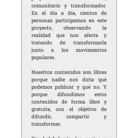
comunitario y transformador.
En el día a día, cientos de
personas participamos en este
proyecto, observando la
realidad que nos afecta y
tratando de transformarla
junto a los movimientos
populares.
Nuestros contenidos son libres
porque nadie nos dicta qué
podemos publicar y qué no. Y
porque difundimos estos
contenidos de forma libre y
gratuita, con el objetivo de
difundir, compartir y
transformar.