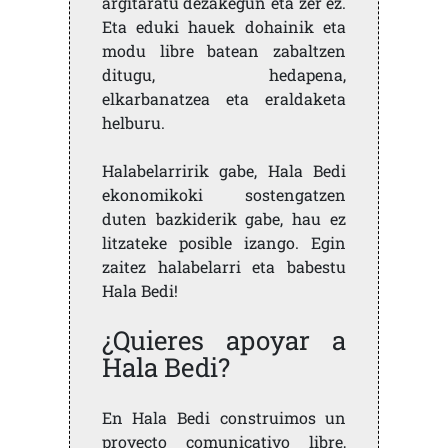
argitaratu dezakegun eta zer ez.
Eta eduki hauek dohainik eta
modu libre batean zabaltzen
ditugu, hedapena,
elkarbanatzea eta eraldaketa
helburu.
Halabelarririk gabe, Hala Bedi
ekonomikoki sostengatzen
duten bazkiderik gabe, hau ez
litzateke posible izango. Egin
zaitez halabelarri eta babestu
Hala Bedi!
¿Quieres apoyar a
Hala Bedi?
En Hala Bedi construimos un
proyecto comunicativo libre,