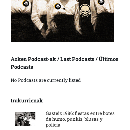
Azken Podcast-ak / Last Podcasts / Últimos
Podcasts
No Podcasts are currently listed
Irakurrienak
Gasteiz 1986: fiestas entre botes
de humo, punkis, blusas y
policía