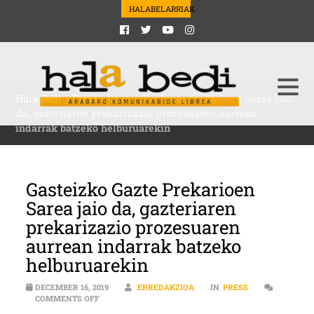
HALABELARRIAK
Hala Bedi
>
Press
>
Gasteizko Gazte Prekarioen Sarea jaio
da, gazteriaren prekarizazio prozesuaren aurrean
indarrak batzeko helburuarekin
Gasteizko Gazte Prekarioen
Sarea jaio da, gazteriaren
prekarizazio prozesuaren
aurrean indarrak batzeko
helburuarekin
DECEMBER 16, 2019
ERREDAKZIOA
IN
PRESS
ON GASTEIZKO GAZTE PREKARIOEN SAREA JAIO DA, 
COMMENTS OFF