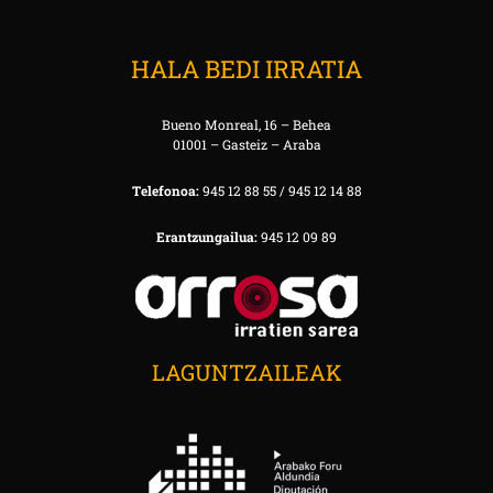
HALA BEDI IRRATIA
Bueno Monreal, 16 – Behea
01001 – Gasteiz – Araba
Telefonoa:
945 12 88 55 / 945 12 14 88
Erantzungailua:
945 12 09 89
LAGUNTZAILEAK