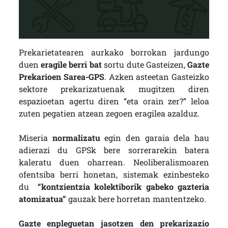
Prekarietatearen aurkako borrokan jardungo
duen
eragile berri bat
sortu dute Gasteizen,
Gazte
Prekarioen Sarea-GPS
. Azken asteetan Gasteizko
sektore prekarizatuenak mugitzen diren
espazioetan agertu diren “eta orain zer?” leloa
zuten pegatien atzean zegoen eragilea azalduz.
Miseria
normalizatu
egin den garaia dela hau
adierazi du GPSk bere sorrerarekin batera
kaleratu duen oharrean. Neoliberalismoaren
ofentsiba berri honetan, sistemak ezinbesteko
du
“kontzientzia kolektiborik gabeko gazteria
atomizatua”
gauzak bere horretan mantentzeko.
Gazte enpleguetan jasotzen den prekarizazio