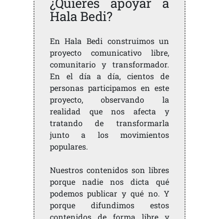
¿Quieres apoyar a
Hala Bedi?
En Hala Bedi construimos un
proyecto comunicativo libre,
comunitario y transformador.
En el día a día, cientos de
personas participamos en este
proyecto, observando la
realidad que nos afecta y
tratando de transformarla
junto a los movimientos
populares.
Nuestros contenidos son libres
porque nadie nos dicta qué
podemos publicar y qué no. Y
porque difundimos estos
contenidos de forma libre y