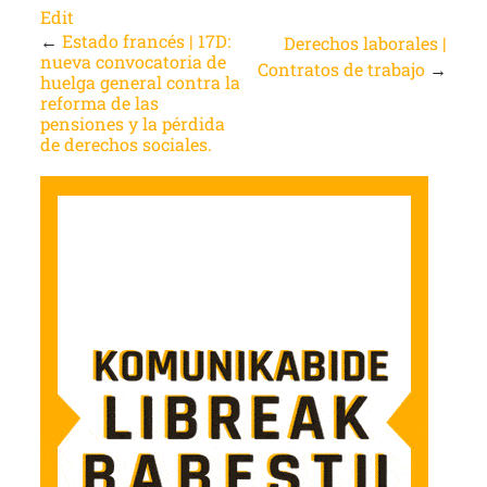
Edit
←
Estado francés | 17D:
Derechos laborales |
nueva convocatoria de
Contratos de trabajo
→
huelga general contra la
reforma de las
pensiones y la pérdida
de derechos sociales.