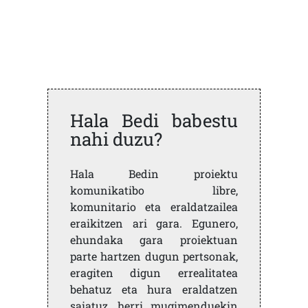
Hala Bedi babestu
nahi duzu?
Hala Bedin proiektu
komunikatibo libre,
komunitario eta eraldatzailea
eraikitzen ari gara. Egunero,
ehundaka gara proiektuan
parte hartzen dugun pertsonak,
eragiten digun errealitatea
behatuz eta hura eraldatzen
saiatuz, herri mugimenduekin