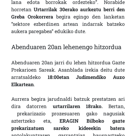
lana edota borrokak ordezteko”. Norabide
horretan
Urtarrilak 30erako aurkeztu berri den
Greba Orokorrera
begira egingo den lanketan
“sektore ezberdinen artean indarrak batzeko
aukera paregabea” edukiko dute.
Abenduaren 20an lehenengo hitzordua
Abenduaren 20an jarri du lehen hitzordua Gazte
Prekarioen Sareak. Asanblada irekia deitu dute
arratsaldeko
18:00etan Judimendiko Auzo
Elkartean
.
Aurrera begira jarudnaldi batzuk prestatzen ari
dira datorren
urtarrilaren 18rako.
Bertan,
prekarizazio prozesuaren gako nagusiak
aztertzeko eta,
ERAGIN Bilboko gazte
prekarizatuen sareko kideeekin batera
antolakuntzaren garrantziaz hausnartzeko