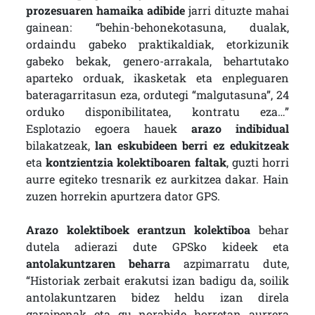
prozesuaren hamaika adibide
jarri dituzte mahai
gainean: “behin-behonekotasuna, dualak,
ordaindu gabeko praktikaldiak, etorkizunik
gabeko bekak, genero-arrakala, behartutako
aparteko orduak, ikasketak eta enpleguaren
bateragarritasun eza, ordutegi “malgutasuna”, 24
orduko disponibilitatea, kontratu eza…”
Esplotazio egoera hauek
arazo indibidual
bilakatzeak,
lan eskubideen berri ez edukitzeak
eta
kontzientzia kolektiboaren faltak
, guzti horri
aurre egiteko tresnarik ez aurkitzea dakar. Hain
zuzen horrekin apurtzera dator GPS.
Arazo kolektiboek erantzun kolektiboa
behar
dutela adierazi dute GPSko kideek eta
antolakuntzaren beharra
azpimarratu dute,
“Historiak zerbait erakutsi izan badigu da, soilik
antolakuntzaren bidez heldu izan direla
garaipenak eta gu norabide horretan aurrera