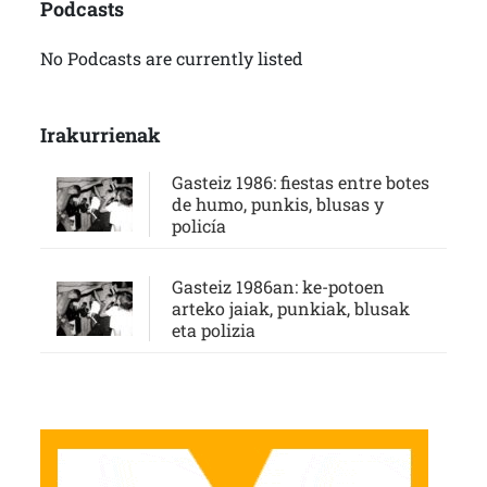
Podcasts
No Podcasts are currently listed
Irakurrienak
Gasteiz 1986: fiestas entre botes
de humo, punkis, blusas y
policía
Gasteiz 1986an: ke-potoen
arteko jaiak, punkiak, blusak
eta polizia