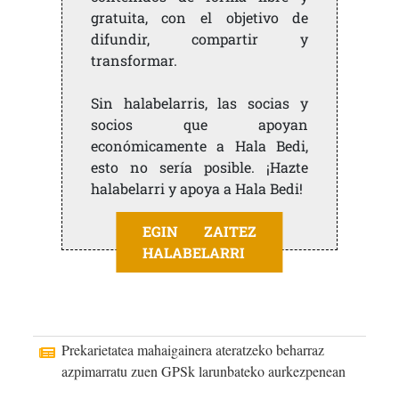
gratuita, con el objetivo de
difundir, compartir y
transformar.
Sin halabelarris, las socias y
socios que apoyan
económicamente a Hala Bedi,
esto no sería posible. ¡Hazte
halabelarri y apoya a Hala Bedi!
EGIN ZAITEZ
HALABELARRI
Prekarietatea mahaigainera ateratzeko beharraz
azpimarratu zuen GPSk larunbateko aurkezpenean