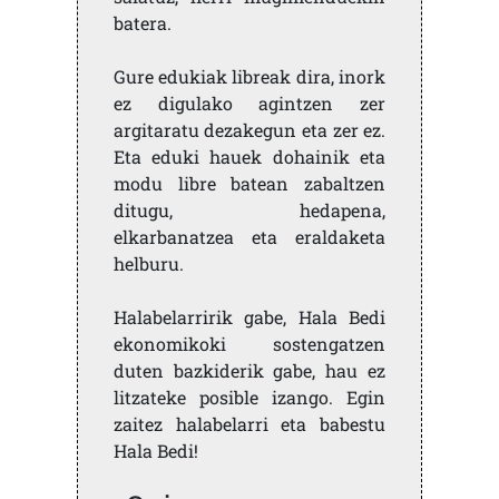
batera.
Gure edukiak libreak dira, inork
ez digulako agintzen zer
argitaratu dezakegun eta zer ez.
Eta eduki hauek dohainik eta
modu libre batean zabaltzen
ditugu, hedapena,
elkarbanatzea eta eraldaketa
helburu.
Halabelarririk gabe, Hala Bedi
ekonomikoki sostengatzen
duten bazkiderik gabe, hau ez
litzateke posible izango. Egin
zaitez halabelarri eta babestu
Hala Bedi!