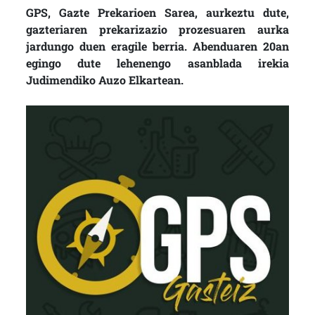
GPS, Gazte Prekarioen Sarea, aurkeztu dute,
gazteriaren prekarizazio prozesuaren aurka
jardungo duen eragile berria. Abenduaren 20an
egingo dute lehenengo asanblada irekia
Judimendiko Auzo Elkartean.