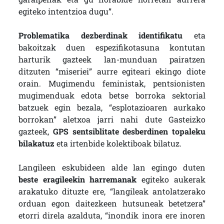
egiteko intentzioa dugu”.
Problematika dezberdinak identifikatu
eta
bakoitzak duen espezifikotasuna kontutan
harturik gazteek lan-munduan pairatzen
ditzuten “miseriei” aurre egiteari ekingo diote
orain. Mugimendu feministak, pentsionisten
mugimenduak edota betse borroka sektorial
batzuek egin bezala, “esplotazioaren aurkako
borrokan” aletxoa jarri nahi dute Gasteizko
gazteek,
GPS sentsiblitate desberdinen topaleku
bilakatuz
eta irtenbide kolektiboak bilatuz.
Langileen eskubideen alde lan egingo duten
beste eragileekin harremanak
egiteko aukerak
arakatuko dituzte ere, “langileak antolatzerako
orduan egon daitezkeen hutsuneak betetzera”
etorri direla azalduta, “inondik inora ere inoren