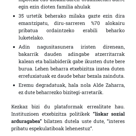
egin ezin dioten familia ahulak
35 urtetik beherako milaka gazte ezin dira
emantzipatu, diru-sarreren %70 alokairu
pribatua ordaintzeko erabili beharko
luketelako.
Adin nagusitasunera iristen direnean,
bakarrik dauden adingabe atzerritarrak
kalean eta baliabiderik gabe ikusten dute bere
burua. Lehen beharra etxebizitza izatea duten
errefuxiatuak ez daude behar bezala zainduta.
Eremu degradatuak, hala nola Alde Zaharra,
ez dute beharrezko bizitegi-arretarik.
Kezkaz bizi du plataformak errealitate hau.
Instituzioen etxebizitza politikek
“liskar sozial
arduragabea”
bilatzen dutela uste dute, “interes
pribatu espekulatiboak lehenestuz”.