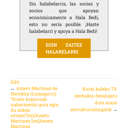
Sin halabelarris, las socias y
socios que apoyan
económicamente a Hala Bedi,
esto no sería posible. ¡Hazte
halabelarri y apoya a Hala Bedi!
EGIN ZAITEZ
HALABELARRI
Edit
←
Amets Martinez de
Kutxi kaleko 79.
Heredita (Lumagorri):
zenbakia desalojatu
“Eraso kopuruak
dute arazo
nabarmenki gora egin
estrukturalengatik
→
du azken
urtean”[:en]Amets
Martinez [:es]Amets
Martinez