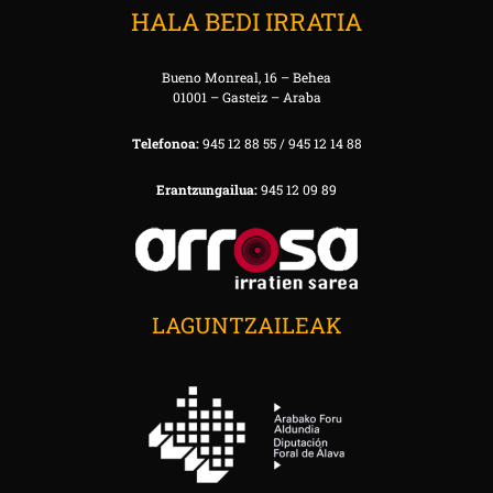
HALA BEDI IRRATIA
Bueno Monreal, 16 – Behea
01001 – Gasteiz – Araba
Telefonoa:
945 12 88 55 / 945 12 14 88
Erantzungailua:
945 12 09 89
LAGUNTZAILEAK