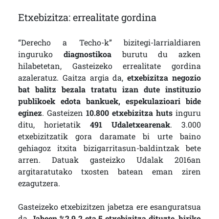
Etxebizitza: errealitate gordina
“Derecho a Techo-k” bizitegi-larrialdiaren
inguruko
diagnostikoa
burutu du azken
hilabetetan, Gasteizeko errealitate gordina
azaleratuz. Gaitza argia da,
etxebizitza negozio
bat balitz bezala tratatu izan dute instituzio
publikoek edota bankuek, espekulazioari bide
eginez
. Gasteizen
10.800 etxebizitza huts
inguru
ditu, horietatik
491 Udaletxearenak
. 3.000
etxebizitzatik gora daramate bi urte baino
gehiagoz itxita bizigarritasun-baldintzak bete
arren. Datuak gasteizko Udalak 2016an
argitaratutako txosten batean eman ziren
ezagutzera.
Gasteizeko etxebizitzen jabetza ere esanguratsua
da.
Jabeen %2,9 2 eta 5 etxebizitza dituzte, hiriko