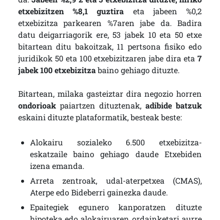
etxebizitzen %8,1 guztira
eta jabeen %0,2
etxebizitza parkearen %7aren jabe da. Badira
datu deigarriagorik ere, 53 jabek 10 eta 50 etxe
bitartean ditu bakoitzak, 11 pertsona fisiko edo
juridikok 50 eta 100 etxebizitzaren jabe dira eta
7
jabek 100 etxebizitza
baino gehiago dituzte.
Bitartean, milaka gasteiztar dira negozio horren
ondorioak
paiartzen dituztenak,
adibide batzuk
eskaini dituzte plataformatik, besteak beste:
Alokairu sozialeko 6.500 etxebizitza-
eskatzaile baino gehiago daude Etxebiden
izena emanda.
Arreta zentroak, udal-aterpetxea (CMAS),
Aterpe edo Bideberri gainezka daude.
Epaitegiek egunero kanporatzen dituzte
hipoteka edo alokairuaren ordainketari aurre