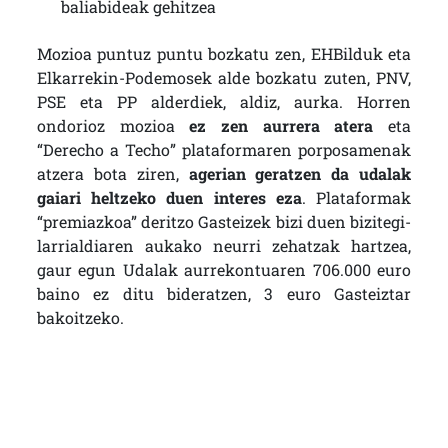
baliabideak gehitzea
Mozioa puntuz puntu bozkatu zen, EHBilduk eta
Elkarrekin-Podemosek alde bozkatu zuten, PNV,
PSE eta PP alderdiek, aldiz, aurka. Horren
ondorioz mozioa
ez zen aurrera atera
eta
“Derecho a Techo” plataformaren porposamenak
atzera bota ziren,
agerian geratzen da udalak
gaiari heltzeko duen interes eza
. Plataformak
“premiazkoa” deritzo Gasteizek bizi duen bizitegi-
larrialdiaren aukako neurri zehatzak hartzea,
gaur egun Udalak aurrekontuaren 706.000 euro
baino ez ditu bideratzen, 3 euro Gasteiztar
bakoitzeko.