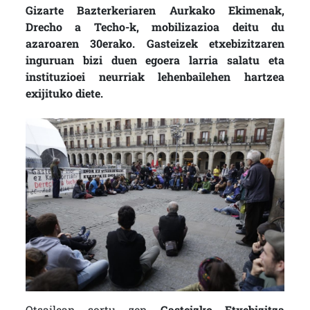
Gizarte Bazterkeriaren Aurkako Ekimenak,
Drecho a Techo-k, mobilizazioa deitu du
azaroaren 30erako. Gasteizek etxebizitzaren
inguruan bizi duen egoera larria salatu eta
instituzioei neurriak lehenbailehen hartzea
exijituko diete.
Otsailean sortu zen
Gasteizko Etxebizitza