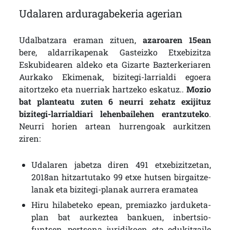
Udalaren arduragabekeria agerian
Udalbatzara eraman zituen,
azaroaren 15ean
bere, aldarrikapenak Gasteizko Etxebizitza
Eskubidearen aldeko eta Gizarte Bazterkeriaren
Aurkako Ekimenak, bizitegi-larrialdi egoera
aitortzeko eta nuerriak hartzeko eskatuz..
Mozio
bat planteatu zuten 6 neurri zehatz exijituz
bizitegi-larrialdiari lehenbailehen erantzuteko
.
Neurri horien artean hurrengoak aurkitzen
ziren:
Udalaren jabetza diren 491 etxebizitzetan,
2018an hitzartutako 99 etxe hutsen birgaitze-
lanak eta bizitegi-planak aurrera eramatea
Hiru hilabeteko epean, premiazko jarduketa-
plan bat aurkeztea bankuen, inbertsio-
funtsen, pertsona juridikoen eta edukitzaile