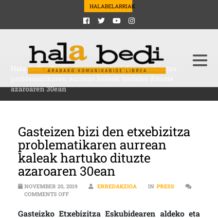
HALABELARRIAK
Hala Bedi
>
Press
>
Gasteizen bizi den etxebizitza
problematikaren aurrean kaleak hartuko dituzte
azaroaren 30ean
Gasteizen bizi den etxebizitza
problematikaren aurrean
kaleak hartuko dituzte
azaroaren 30ean
NOVEMBER 20, 2019
ERREDAKZIOA
IN
PRESS
ON GASTEIZEN BIZI DEN ETXEBIZITZA PROBLEMATIK
COMMENTS OFF
Gasteizko Etxebizitza Eskubidearen aldeko eta