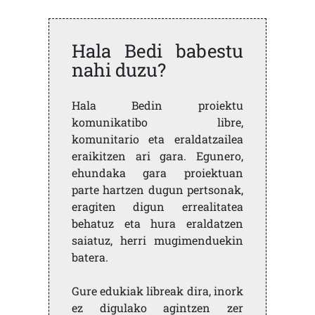
Hala Bedi babestu
nahi duzu?
Hala Bedin proiektu
komunikatibo libre,
komunitario eta eraldatzailea
eraikitzen ari gara. Egunero,
ehundaka gara proiektuan
parte hartzen dugun pertsonak,
eragiten digun errealitatea
behatuz eta hura eraldatzen
saiatuz, herri mugimenduekin
batera.
Gure edukiak libreak dira, inork
ez digulako agintzen zer