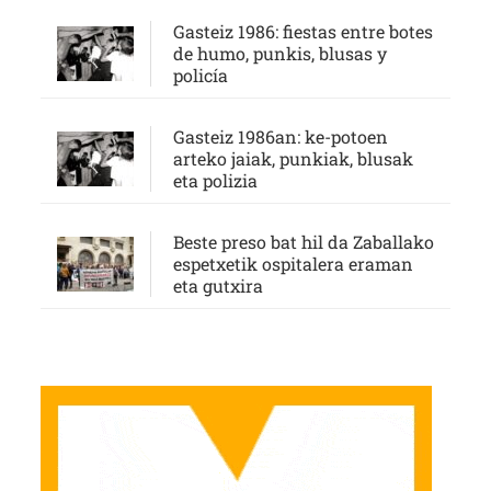
Gasteiz 1986: fiestas entre botes
de humo, punkis, blusas y
policía
Gasteiz 1986an: ke-potoen
arteko jaiak, punkiak, blusak
eta polizia
Beste preso bat hil da Zaballako
espetxetik ospitalera eraman
eta gutxira