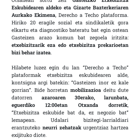
Eskubidearen aldeko eta Gizarte Bazterkeriaren
Aurkako Ekimena
, Derecho a Techo plataforma.
Hiriko 20 eragile sozial eta sindikaletik gora
elkartu eta diagnostiko bateratu bat egin ostean
Gasteizen arazo komun bat zegoela iritzita:
etxebizitzarik eza edo etxebizitza prekarioetan
bizi behar izatea
.
Hilabete luzez egin du lan “Derecho a Techo”
plataformak etxebizitza eskubidearen alde,
kontsigna argi batekin: “Gasteizen inor ez kale
gorrian”. Bide horretan
mobilizazioa
deitu dute
datorren
azaroaren 30erako, larunbata,
eguerdiko 12:00etan Otxanda dorretik
,
“Etxebizitza eskubide bat da, ez negozio bat”
lemapean. Udalari bizitegi-larrialdiari
erantzuteko
neurri zehatzak
urgentziaz hartzea
exijituko diote.