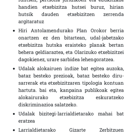
handien etxebizitza hutsei buruz, hirian
hutsik dauden etxebizitzen zerrenda
argitaratuz
Hiri Antolamendurako Plan Orokor berria
onartzen ez den bitartean, udal-jabetzako
etxebizitza hutska eraisteko planak bertan
behera geldiaraztea, eta Olarizuko etxebizitzei
dagokienez, urare sarbidea lehengoratzea.
Udalak alokairuen indize bat egitea auzoka,
bataz besteko prezioak, bataz besteko diru-
sarrerak eta etxebizitzaren tipologia kontuan
hartuta. bai eta, kanpaina publikoak egitea
alokairurako etxebizitza eskuratzeko
diskriminazioa salatzeko.
Udalak bizitegi-larrialdietarako mahai bat
eratzea
Larrialdietarako Gizarte Zerbitzuen