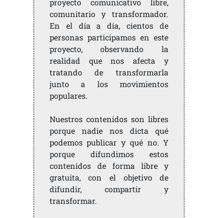
proyecto comunicativo libre,
comunitario y transformador.
En el día a día, cientos de
personas participamos en este
proyecto, observando la
realidad que nos afecta y
tratando de transformarla
junto a los movimientos
populares.
Nuestros contenidos son libres
porque nadie nos dicta qué
podemos publicar y qué no. Y
porque difundimos estos
contenidos de forma libre y
gratuita, con el objetivo de
difundir, compartir y
transformar.