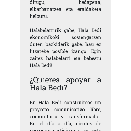
ditugu, hedapena,
elkarbanatzea eta eraldaketa
helburu.
Halabelarririk gabe, Hala Bedi
ekonomikoki sostengatzen
duten bazkiderik gabe, hau ez
litzateke posible izango. Egin
zaitez halabelarri eta babestu
Hala Bedi!
¿Quieres apoyar a
Hala Bedi?
En Hala Bedi construimos un
proyecto comunicativo libre,
comunitario y transformador.
En el día a día, cientos de
personas participamos en este