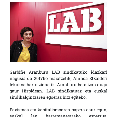
Garbiñe Aranburu LAB sindikatuko idazkari
nagusia da 2017ko maiatzetik, Ainhoa Etxaideri
lekukoa hartu zionetik. Aranburu bera izan dugu
gaur Hizpidean. LAB sindikatuaz eta euskal
sindikalgintzaren egoeraz hitz egiteko.
Faxismoa eta kapitalismoaren papera gaur egun,
euskal lan harremanetarako esparrua,