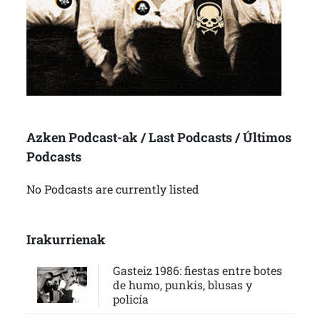
Azken Podcast-ak / Last Podcasts / Últimos
Podcasts
No Podcasts are currently listed
Irakurrienak
Gasteiz 1986: fiestas entre botes
de humo, punkis, blusas y
policía