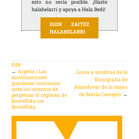
esto no sería posible. ¡Hazte
halabelarri y apoya a Hala Bedi!
EGIN ZAITEZ
HALABELARRI
Edit
←
Argelia | Las
Luces y sombras de la
movilizaciones
filmografía de
populares continúan
Almódovar de la mano
ante los intentos de
de María Castejón
→
perpetuar el régimen de
Bouteflika sin
Bouteflika