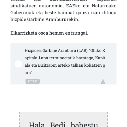
sindikatuen autonomia, EAEko eta Nafarroako
Gobernuak eta beste hainbat gauza izan ditugu
hizpide Garbiñe Aranbururekin.
Elkarrizketa osoa hemen entzungai.
Hizpidea: Garbiñe Aranburu (LAB): "Ohiko K
apitala-Lana terminoetatik haratago, Kapit
ala eta Bizitzaren arteko talkan kokatzen g
ara"
??:??:??
Hala Bedi babestu