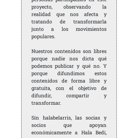
proyecto, observando la
realidad que nos afecta y
tratando de transformarla
junto a los movimientos
populares.
Nuestros contenidos son libres
porque nadie nos dicta qué
podemos publicar y qué no. Y
porque difundimos estos
contenidos de forma libre y
gratuita, con el objetivo de
difundir, compartir y
transformar.
Sin halabelarris, las socias y
socios que apoyan
económicamente a Hala Bedi,