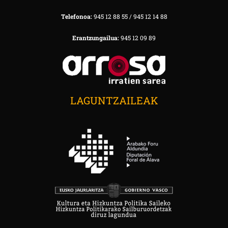
Telefonoa:
945 12 88 55 / 945 12 14 88
Erantzungailua:
945 12 09 89
LAGUNTZAILEAK