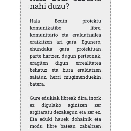
nahi duzu?
Hala Bedin proiektu
komunikatibo libre,
komunitario eta eraldatzailea
eraikitzen ari gara. Egunero,
ehundaka gara proiektuan
parte hartzen dugun pertsonak,
eragiten digun errealitatea
behatuz eta hura eraldatzen
saiatuz, herri mugimenduekin
batera.
Gure edukiak libreak dira, inork
ez digulako agintzen zer
argitaratu dezakegun eta zer ez.
Eta eduki hauek dohainik eta
modu libre batean zabaltzen