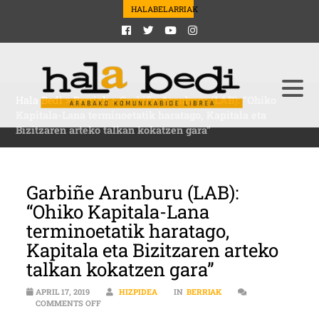
HALABELARRIAK
Hala Bedi
>
Berriak
>
Garbiñe Aranburu (LAB): “Ohiko
Kapitala-Lana terminoetatik haratago, Kapitala eta
Bizitzaren arteko talkan kokatzen gara”
Garbiñe Aranburu (LAB):
“Ohiko Kapitala-Lana
terminoetatik haratago,
Kapitala eta Bizitzaren arteko
talkan kokatzen gara”
APRIL 17, 2019
HIZPIDEA
IN
BERRIAK
ON GARBIÑE ARANBURU (LAB): “OHIKO KAPITALA-LAN
COMMENTS OFF