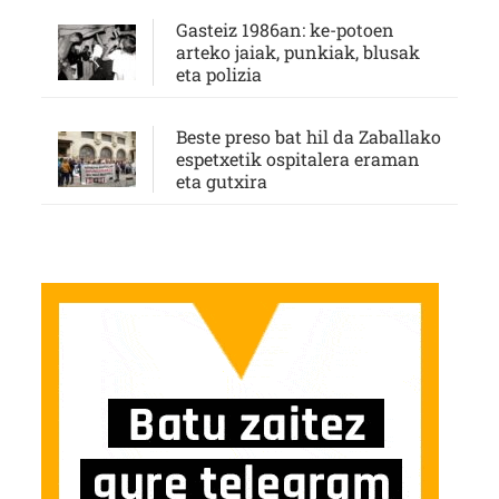
Gasteiz 1986an: ke-potoen
arteko jaiak, punkiak, blusak
eta polizia
Beste preso bat hil da Zaballako
espetxetik ospitalera eraman
eta gutxira