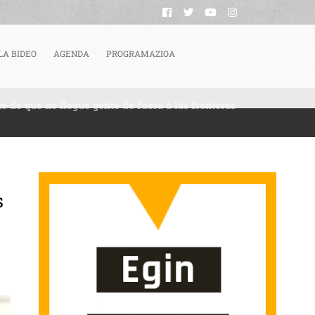
LA BIDEO
AGENDA
PROGRAMAZIOA
e de que no llegue gente de fuera a las fronteras
s
EX ES EL TITÁN EUROPEO POR ANTONOMASIA QUE SE DEDICA A ASEGURARSE BAS