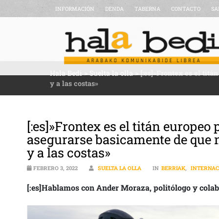
INFORMACIÓN
DENDA
TABERNA
CONTACTO
SA
Hala Bedi
>
Suelta la olla
>
[:es]»Frontex es el tit
y a las costas»
[:es]»Frontex es el titán europe
asegurarse basicamente de que no
y a las costas»
FEBRERO 3, 2022
SUELTA LA OLLA
IN
BERRIAK
,
INTERNAC
[:es]Hablamos con Ander Moraza, politólogo y colab