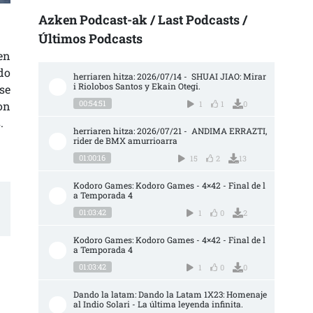
Azken Podcast-ak / Last Podcasts /
Últimos Podcasts
en
do
herriaren hitza: 2026/07/14 -  SHUAI JIAO: Mirar
i Riolobos Santos y Ekain Otegi.
se
00:54:51
1
1
0
on
.
herriaren hitza: 2026/07/21 -  ANDIMA ERRAZTI, 
rider de BMX amurrioarra
01:00:16
15
2
13
Kodoro Games: Kodoro Games - 4×42 - Final de l
a Temporada 4
01:03:42
1
0
2
Kodoro Games: Kodoro Games - 4×42 - Final de l
a Temporada 4
01:03:42
1
0
0
Dando la latam: Dando la Latam 1X23: Homenaje 
al Indio Solari - La última leyenda infinita.