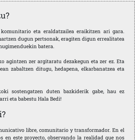
zu?
komunitario eta eraldatzailea eraikitzen ari gara.
artzen dugun pertsonak, eragiten digun errealitatea
i mugimenduekin batera.
ko agintzen zer argitaratu dezakegun eta zer ez. Eta
ean zabaltzen ditugu, hedapena, elkarbanatzea eta
koki sostengatzen duten bazkiderik gabe, hau ez
larri eta babestu Hala Bedi!
i?
nicativo libre, comunitario y transformador. En el
os en este proyecto, observando la realidad que nos