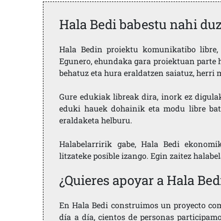
Hala Bedi babestu nahi du
Hala Bedin proiektu komunikatibo libre, 
Egunero, ehundaka gara proiektuan parte h
behatuz eta hura eraldatzen saiatuz, herr
Gure edukiak libreak dira, inork ez digula
eduki hauek dohainik eta modu libre bat
eraldaketa helburu.
Halabelarririk gabe, Hala Bedi ekonomi
litzateke posible izango. Egin zaitez halabe
¿Quieres apoyar a Hala Bed
En Hala Bedi construimos un proyecto comu
día a día, cientos de personas participam