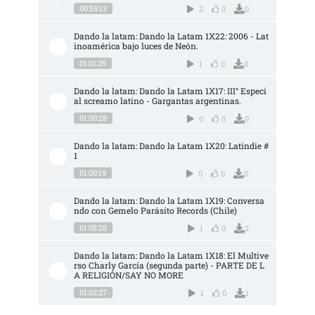
00:59:13
2
0
0
Dando la latam: Dando la Latam 1X22: 2006 - Lat
inoamérica bajo luces de Neón.
01:01:35
1
0
0
Dando la latam: Dando la Latam 1X17: III° Especi
al screamo latino - Gargantas argentinas.
01:00:28
0
0
0
Dando la latam: Dando la Latam 1X20: Latindie #
1
01:00:19
0
0
0
Dando la latam: Dando la Latam 1X19: Conversa
ndo con Gemelo Parásito Records (Chile)
01:05:28
1
0
3
Dando la latam: Dando la Latam 1X18: El Multive
rso Charly García (segunda parte) - PARTE DE L
A RELIGIÓN/SAY NO MORE
01:02:27
1
0
1