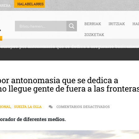
HALABELARRIS
RRERA
BERRIAK
IRITZIAK
HA
ZOZKETAK
án europeo por antonomasia que se dedica a asegurarse basicament
o por antonomasia que se dedica a
 llegue gente de fuera a las frontera
EN [:ES]»FRONT
IONAL
,
SUELTA LA OLLA
COMENTARIOS DESACTIVADOS
orador de diferentes medios.