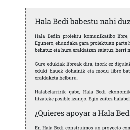
Hala Bedi babestu nahi du
Hala Bedin proiektu komunikatibo libre, 
Egunero, ehundaka gara proiektuan parte h
behatuz eta hura eraldatzen saiatuz, herr
Gure edukiak libreak dira, inork ez digula
eduki hauek dohainik eta modu libre bat
eraldaketa helburu.
Halabelarririk gabe, Hala Bedi ekonomi
litzateke posible izango. Egin zaitez halabe
¿Quieres apoyar a Hala Bed
En Hala Bedi construimos un proyecto comu