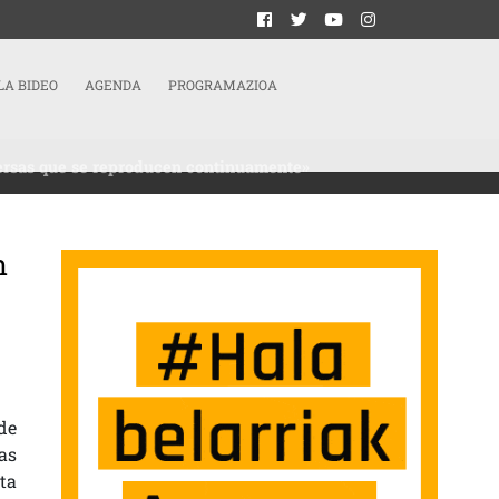
LA BIDEO
AGENDA
PROGRAMAZIOA
versas que se reproducen continuamente»
n
GENES NORMATIVAS. INTENTAN ROMPER CON LOS CÁNONES O CON ESAS IDEA
de
as
ta