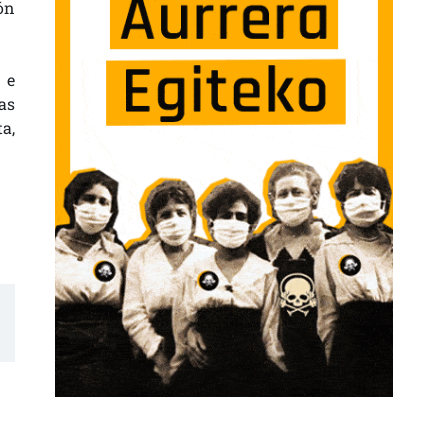
ón
 e
as
a,