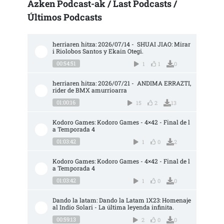
Azken Podcast-ak / Last Podcasts /
Últimos Podcasts
herriaren hitza: 2026/07/14 -  SHUAI JIAO: Mirar
i Riolobos Santos y Ekain Otegi.
00:54:51
1
1
0
herriaren hitza: 2026/07/21 -  ANDIMA ERRAZTI, 
rider de BMX amurrioarra
01:00:16
15
2
13
Kodoro Games: Kodoro Games - 4×42 - Final de l
a Temporada 4
01:03:42
1
0
2
Kodoro Games: Kodoro Games - 4×42 - Final de l
a Temporada 4
01:03:42
1
0
0
Dando la latam: Dando la Latam 1X23: Homenaje 
al Indio Solari - La última leyenda infinita.
00:59:13
2
0
0