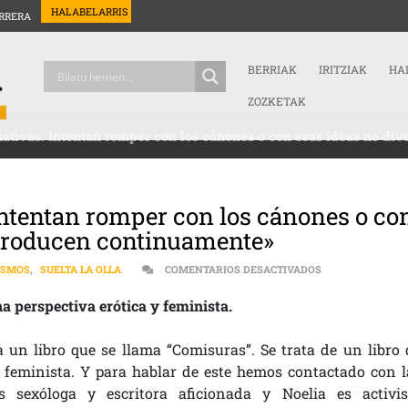
HALABELARRIS
RRERA
BERRIAK
IRITZIAK
HA
ZOZKETAK
tivas. Intentan romper con los cánones o con esas ideas no di
ntentan romper con los cánones o co
eproducen continuamente»
EN «NO SON IMÁ
ISMOS
,
SUELTA LA OLLA
COMENTARIOS DESACTIVADOS
a perspectiva erótica y feminista.
un libro que se llama “Comisuras”. Se trata de un libro 
 feminista. Y para hablar de este hemos contactado con l
 sexóloga y escritora aficionada y Noelia es activis