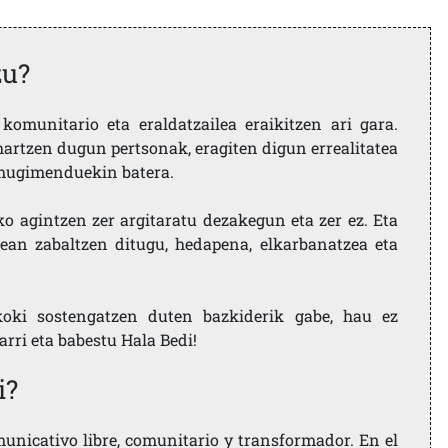
zu?
komunitario eta eraldatzailea eraikitzen ari gara.
artzen dugun pertsonak, eragiten digun errealitatea
i mugimenduekin batera.
ko agintzen zer argitaratu dezakegun eta zer ez. Eta
ean zabaltzen ditugu, hedapena, elkarbanatzea eta
koki sostengatzen duten bazkiderik gabe, hau ez
larri eta babestu Hala Bedi!
i?
nicativo libre, comunitario y transformador. En el