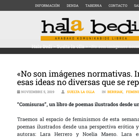
INFORMACIÓN
DENDA
TABERNA
CONTACTO
SA
Hala Bedi
>
Suelta la olla
>
«No son imágenes norma
«No son imágenes normativas. I
esas ideas no diversas que se r
NOVIEMBRE 5, 2019
SUELTA LA OLLA
IN
BERRIAK
,
FEMIN
“Comisuras”, un libro de poemas ilustrados desde un
Traemos al espacio de feminismos de esta semana 
poemas ilustrados desde una perspectiva erótica y
autoras: Lara Herrero y Noelia Maeso. Lara es