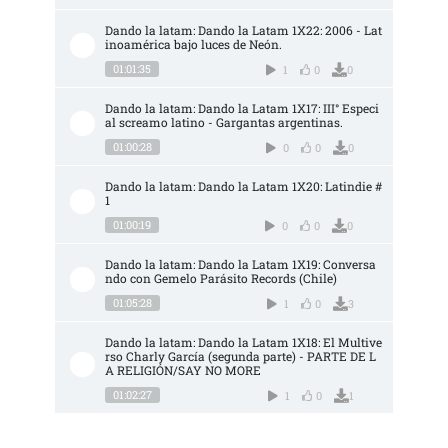
Dando la latam: Dando la Latam 1X22: 2006 - Lat
inoamérica bajo luces de Neón.
01:01:35
1
0
0
Dando la latam: Dando la Latam 1X17: III° Especi
al screamo latino - Gargantas argentinas.
01:00:28
0
0
0
Dando la latam: Dando la Latam 1X20: Latindie #
1
01:00:19
0
0
0
Dando la latam: Dando la Latam 1X19: Conversa
ndo con Gemelo Parásito Records (Chile)
01:05:28
1
0
3
Dando la latam: Dando la Latam 1X18: El Multive
rso Charly García (segunda parte) - PARTE DE L
A RELIGIÓN/SAY NO MORE
01:02:27
1
0
1