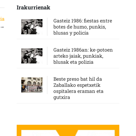
Irakurrienak
ia
Gasteiz 1986: fiestas entre
→
botes de humo, punkis,
blusas y policía
Gasteiz 1986an: ke-potoen
arteko jaiak, punkiak,
blusak eta polizia
Beste preso bat hil da
Zaballako espetxetik
ospitalera eraman eta
gutxira