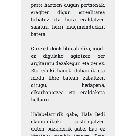
parte hartzen dugun pertsonak,
eragiten digun errealitatea
behatuz eta hura eraldatzen
saiatuz, herri mugimenduekin
batera.
Gure edukiak libreak dira, inork
ez digulako agintzen zer
argitaratu dezakegun eta zer ez.
Eta eduki hauek dohainik eta
modu libre batean zabaltzen
ditugu, hedapena,
elkarbanatzea eta eraldaketa
helburu.
Halabelarririk gabe, Hala Bedi
ekonomikoki sostengatzen
duten bazkiderik gabe, hau ez
litzateke posible izango. Egin