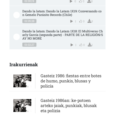
01:00:19
0
0
0
Dando la latam: Dando la Latam 1X19: Conversando co
n Gemelo Parásito Records (Chile)
01:05:28
1
0
3
Dando la latam: Dando la Latam 1X18: El Multiverso Ch
arly García (segunda parte) - PARTE DE LA RELIGIÓN/S
AY NO MORE
01:02:27
1
0
1
Irakurrienak
Gasteiz 1986: fiestas entre botes
de humo, punkis, blusas y
policía
Gasteiz 1986an: ke-potoen
arteko jaiak, punkiak, blusak
eta polizia