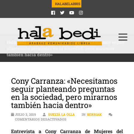
HALABELARRIS
Hala Bedi
>
Berriak
>
Cony Carranza: «Necesitamos seguir
planteando preguntas en la sociedad, pero mirarnos
también hacia dentro»
Cony Carranza: «Necesitamos
seguir planteando preguntas
en la sociedad, pero mirarnos
también hacia dentro»
JULIO 3, 2019
SUELTA LA OLLA
IN
BERRIAK
EN CONY CARRANZA: «NECESITAMOS SE
COMENTARIOS DESACTIVADOS
Entrevista a Cony Carranza de Mujeres del