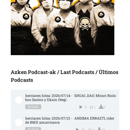
Azken Podcast-ak / Last Podcasts / Últimos
Podcasts
herriaren hitza: 2026/07/14 -  SHUAI JIAO: Mirari Riolo
bos Santos y Ekain Otegi.
00:54:51
2
1
0
herriaren hitza: 2026/07/21 -  ANDIMA ERRAZTI, rider 
de BMX amurrioarra
01:00:16
15
2
13