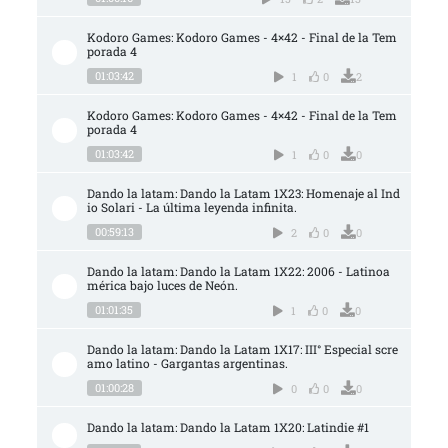
Kodoro Games: Kodoro Games - 4×42 - Final de la Tem
porada 4
01:03:42
1
0
2
Kodoro Games: Kodoro Games - 4×42 - Final de la Tem
porada 4
01:03:42
1
0
0
Dando la latam: Dando la Latam 1X23: Homenaje al Ind
io Solari - La última leyenda infinita.
00:59:13
2
0
0
Dando la latam: Dando la Latam 1X22: 2006 - Latinoa
mérica bajo luces de Neón.
01:01:35
1
0
0
Dando la latam: Dando la Latam 1X17: III° Especial scre
amo latino - Gargantas argentinas.
01:00:28
0
0
0
Dando la latam: Dando la Latam 1X20: Latindie #1