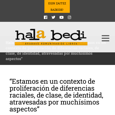
EGIN ZAITEZ
BAZKIDE!
Hala Bedi
>
Suelta la olla
>
Feminismos
>
“Estamos en un
contexto de proliferación de diferencias raciales, de
clase, de identidad, atravesadas por muchísimos
aspectos”
“Estamos en un contexto de
proliferación de diferencias
raciales, de clase, de identidad,
atravesadas por muchísimos
aspectos”