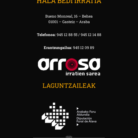
HALA BEDI IRRATIA
Bueno Monreal, 16 – Behea
01001 – Gasteiz – Araba
Telefonoa:
945 12 88 55 / 945 12 14 88
Erantzungailua:
945 12 09 89
LAGUNTZAILEAK