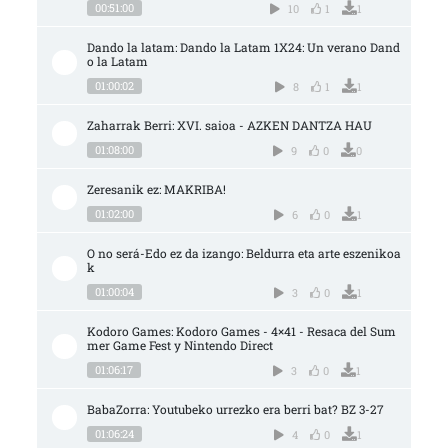
00:51:00
10
1
1
Dando la latam: Dando la Latam 1X24: Un verano Dand
o la Latam
01:00:02
8
1
1
Zaharrak Berri: XVI. saioa - AZKEN DANTZA HAU
01:08:00
9
0
0
Zeresanik ez: MAKRIBA!
01:02:00
6
0
1
O no será-Edo ez da izango: Beldurra eta arte eszenikoa
k
01:00:04
3
0
1
Kodoro Games: Kodoro Games - 4×41 - Resaca del Sum
mer Game Fest y Nintendo Direct
01:06:17
3
0
1
BabaZorra: Youtubeko urrezko era berri bat? BZ 3-27
01:06:24
4
0
1