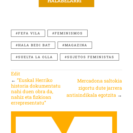
HALABELARRI
FEFA VILA
FEMINISMOS
HALA BEDI BAT
MAGAZINA
SUELTA LA OLLA
SUJETOS FEMINISTAS
Edit
←
“Euskal Herriko
Mercadona saltokia
historia dokumentatu
zigortu dute jarrera
nahi duen obra da,
antisindikala egotzita
→
nahiz eta fizkioan
errepresentatu”