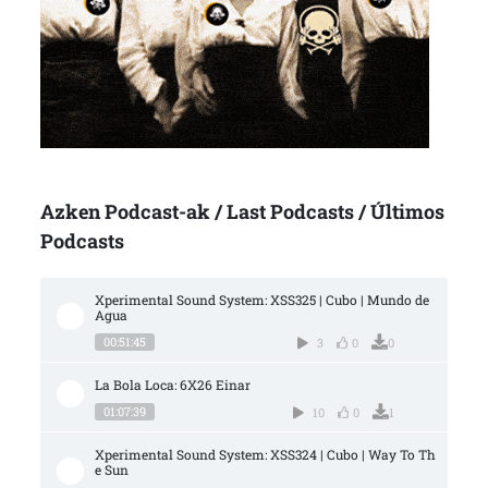
Azken Podcast-ak / Last Podcasts / Últimos
Podcasts
Xperimental Sound System: XSS325 | Cubo | Mundo de 
Agua
00:51:45
3
0
0
La Bola Loca: 6X26 Einar
01:07:39
10
0
1
Xperimental Sound System: XSS324 | Cubo | Way To Th
e Sun