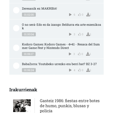
Zeresanik ez: MAKRIBA!
01:02:00
6
0
1
O no será-Edo ez da izango: Beldurra eta arte eszenikoa
k
01:00:04
3
0
1
Kodoro Games: Kodoro Games - 4×41 - Resaca del Sum
mer Game Fest y Nintendo Direct
01:06:17
3
0
1
BabaZorra: Youtubeko urrezko era berri bat? BZ 3-27
01:06:24
4
0
1
Irakurrienak
Gasteiz 1986: fiestas entre botes
de humo, punkis, blusas y
policía