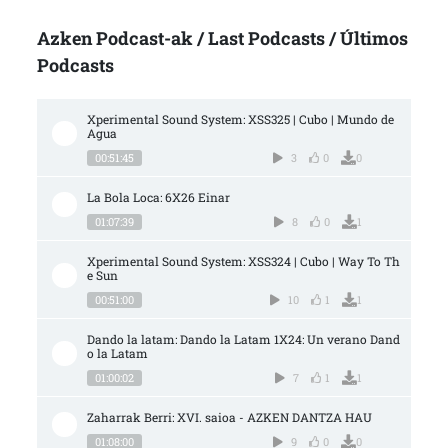
Azken Podcast-ak / Last Podcasts / Últimos
Podcasts
Xperimental Sound System: XSS325 | Cubo | Mundo de 
Agua
00:51:45
3
0
0
La Bola Loca: 6X26 Einar
01:07:39
8
0
1
Xperimental Sound System: XSS324 | Cubo | Way To Th
e Sun
00:51:00
10
1
1
Dando la latam: Dando la Latam 1X24: Un verano Dand
o la Latam
01:00:02
7
1
1
Zaharrak Berri: XVI. saioa - AZKEN DANTZA HAU
01:08:00
9
0
0