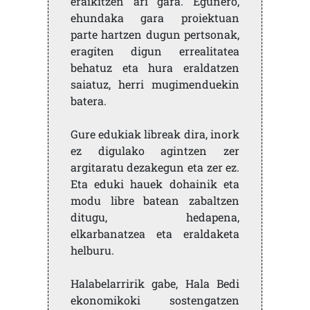
eraikitzen ari gara. Egunero,
ehundaka gara proiektuan
parte hartzen dugun pertsonak,
eragiten digun errealitatea
behatuz eta hura eraldatzen
saiatuz, herri mugimenduekin
batera.
Gure edukiak libreak dira, inork
ez digulako agintzen zer
argitaratu dezakegun eta zer ez.
Eta eduki hauek dohainik eta
modu libre batean zabaltzen
ditugu, hedapena,
elkarbanatzea eta eraldaketa
helburu.
Halabelarririk gabe, Hala Bedi
ekonomikoki sostengatzen