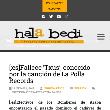
EGIN ZAITEZ
BAZKIDE!
Hala Bedi
>
Berriak
>
[:es]Fallece ‘Txus’, conocido por la
canción de La Polla Records
[:es]Fallece ‘Txus’, conocido
por la canción de La Polla
Records
18 UZTAILA, 2019
ERREDAKZIOA
IN
BERRIAK
[:ES]FALLECE ‘TXUS’, CONOCIDO P
IRUZKINAK DESAKTIBATUTA DAUDE
[:es]Efectivos de los Bomberos de Araba
encontraron el pasado domingo el cadáver de