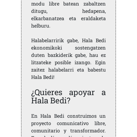
modu libre batean zabaltzen
ditugu, hedapena,
elkarbanatzea eta eraldaketa
helburu.
Halabelarririk gabe, Hala Bedi
ekonomikoki sostengatzen
duten bazkiderik gabe, hau ez
litzateke posible izango. Egin
zaitez halabelarri eta babestu
Hala Bedi!
¿Quieres apoyar a
Hala Bedi?
En Hala Bedi construimos un
proyecto comunicativo libre,
comunitario y transformador.