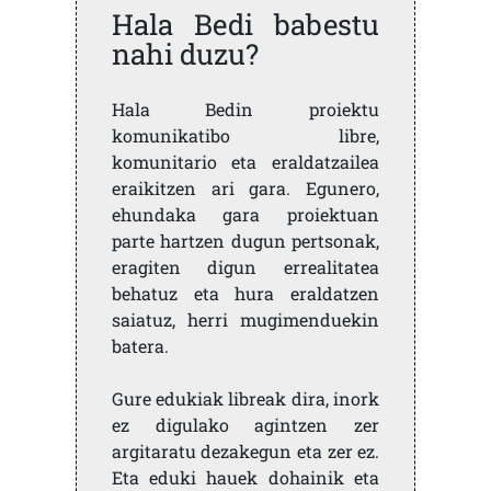
Hala Bedi babestu
nahi duzu?
Hala Bedin proiektu
komunikatibo libre,
komunitario eta eraldatzailea
eraikitzen ari gara. Egunero,
ehundaka gara proiektuan
parte hartzen dugun pertsonak,
eragiten digun errealitatea
behatuz eta hura eraldatzen
saiatuz, herri mugimenduekin
batera.
Gure edukiak libreak dira, inork
ez digulako agintzen zer
argitaratu dezakegun eta zer ez.
Eta eduki hauek dohainik eta