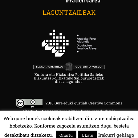
LAGUNTZAILEAK
2018 Gure eduki guztiak Creative Commons
Aitortu 4.0 Nazioartekoa Baimen baten mende daude.
Web gune honek cookieak erabiltzen ditu zure nabigatzailea
hobetzeko. Konforme zagozela asumitzen dugu, bestela
desaktibatu ditzakezu.
Irakurri gehiago
Onartu
Ukatu
HALA BEDI BAT 107.4 MHz.