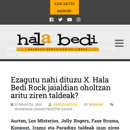
EGIN ZAITEZ
BAZKIDE!
Hala Bedi
>
Berriak
>
Ezagutu nahi dituzu X. Hala Bedi
Rock jaialdian oholtzan aritu ziren taldeak?
Ezagutu nahi dituzu X. Hala
Bedi Rock jaialdian oholtzan
aritu ziren taldeak?
22 MAIATZA, 2019
ERREDAKZIOA
IN
BERRIAK
EZAGUTU NAHI DITUZU X. HALA BE
IRUZKINAK DESAKTIBATUTA DAUDE
Aurten, Los Misterios, Jolly Rogers, Fase Bruma,
Konpost, Iramo eta Paradixo taldeak izan ziren