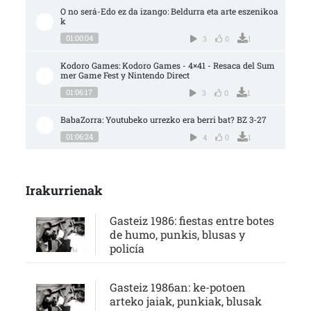
O no será-Edo ez da izango: Beldurra eta arte eszenikoa
k
01:00:04
3
0
1
Kodoro Games: Kodoro Games - 4×41 - Resaca del Sum
mer Game Fest y Nintendo Direct
01:06:17
3
0
1
BabaZorra: Youtubeko urrezko era berri bat? BZ 3-27
01:06:24
4
0
1
Irakurrienak
Gasteiz 1986: fiestas entre botes
de humo, punkis, blusas y
policía
Gasteiz 1986an: ke-potoen
arteko jaiak, punkiak, blusak