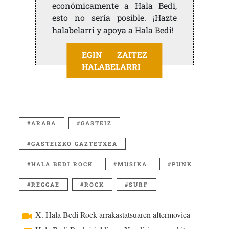
económicamente a Hala Bedi,
esto no sería posible. ¡Hazte
halabelarri y apoya a Hala Bedi!
EGIN ZAITEZ
HALABELARRI
ARABA
GASTEIZ
GASTEIZKO GAZTETXEA
HALA BEDI ROCK
MUSIKA
PUNK
REGGAE
ROCK
SURF
X. Hala Bedi Rock arrakastatsuaren aftermoviea