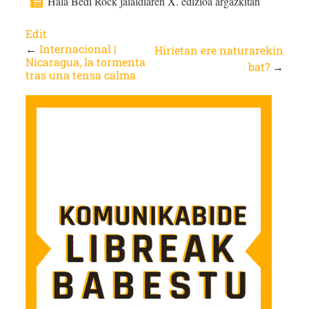
Hala Bedi Rock jaialdiaren X. edizioa argazkitan
Edit
←
Internacional |
Hirietan ere naturarekin
Nicaragua, la tormenta
bat?
→
tras una tensa calma