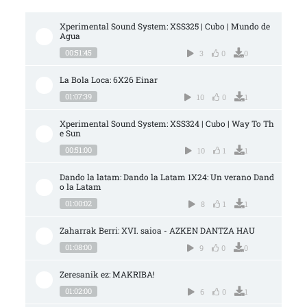
Xperimental Sound System: XSS325 | Cubo | Mundo de 
Agua
00:51:45
3
0
0
La Bola Loca: 6X26 Einar
01:07:39
10
0
1
Xperimental Sound System: XSS324 | Cubo | Way To Th
e Sun
00:51:00
10
1
1
Dando la latam: Dando la Latam 1X24: Un verano Dand
o la Latam
01:00:02
8
1
1
Zaharrak Berri: XVI. saioa - AZKEN DANTZA HAU
01:08:00
9
0
0
Zeresanik ez: MAKRIBA!
01:02:00
6
0
1