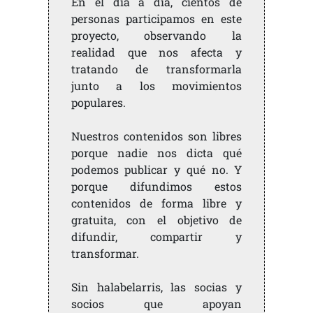
En el día a día, cientos de
personas participamos en este
proyecto, observando la
realidad que nos afecta y
tratando de transformarla
junto a los movimientos
populares.
Nuestros contenidos son libres
porque nadie nos dicta qué
podemos publicar y qué no. Y
porque difundimos estos
contenidos de forma libre y
gratuita, con el objetivo de
difundir, compartir y
transformar.
Sin halabelarris, las socias y
socios que apoyan