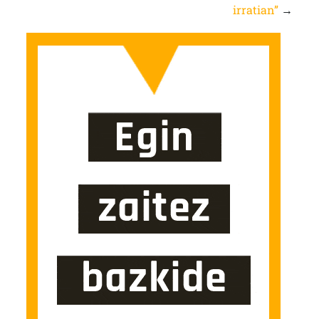
irratian”
→