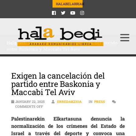
HALABELARRIAK
Hala Bedi
>
Press
>
Exigen la cancelación del partido
entre Baskonia y Maccabi Tel Aviv
Exigen la cancelación del
partido entre Baskonia y
Maccabi Tel Aviv
JANUARY 22, 2025
ERREDAKZIOA
IN
PRESS
ON EXIGEN LA CANCELACIÓN DEL PARTIDO ENTRE BASK
COMMENTS OFF
Palestinarekin Elkartasuna denuncia la
normalización de los crímenes del Estado de
Israel a través del deporte y convoca una