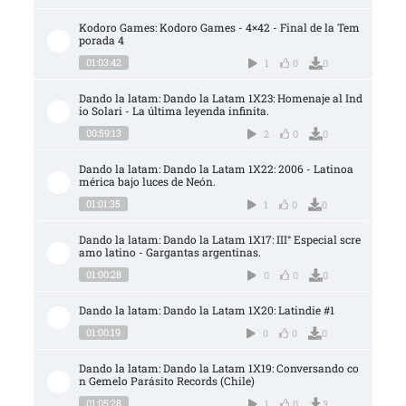
Kodoro Games: Kodoro Games - 4×42 - Final de la Tem
porada 4
01:03:42
1
0
0
Dando la latam: Dando la Latam 1X23: Homenaje al Ind
io Solari - La última leyenda infinita.
00:59:13
2
0
0
Dando la latam: Dando la Latam 1X22: 2006 - Latinoa
mérica bajo luces de Neón.
01:01:35
1
0
0
Dando la latam: Dando la Latam 1X17: III° Especial scre
amo latino - Gargantas argentinas.
01:00:28
0
0
0
Dando la latam: Dando la Latam 1X20: Latindie #1
01:00:19
0
0
0
Dando la latam: Dando la Latam 1X19: Conversando co
n Gemelo Parásito Records (Chile)
01:05:28
1
0
3