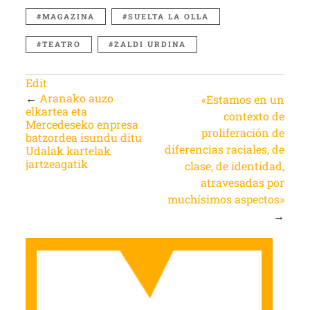
MAGAZINA
SUELTA LA OLLA
TEATRO
ZALDI URDINA
Edit
←
Aranako auzo
«Estamos en un
elkartea eta
contexto de
Mercedeseko enpresa
proliferación de
batzordea isundu ditu
diferencias raciales, de
Udalak kartelak
jartzeagatik
clase, de identidad,
atravesadas por
muchísimos aspectos»
→