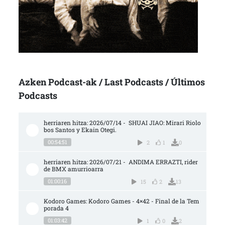
Azken Podcast-ak / Last Podcasts / Últimos
Podcasts
herriaren hitza: 2026/07/14 -  SHUAI JIAO: Mirari Riolo
bos Santos y Ekain Otegi.
00:54:51
2
1
0
herriaren hitza: 2026/07/21 -  ANDIMA ERRAZTI, rider 
de BMX amurrioarra
01:00:16
15
2
13
Kodoro Games: Kodoro Games - 4×42 - Final de la Tem
porada 4
01:03:42
1
0
2