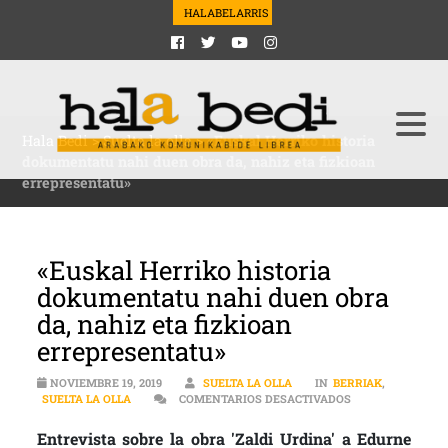
HALABELARRIS
Hala Bedi
>
Suelta la olla
>
«Euskal Herriko historia
dokumentatu nahi duen obra da, nahiz eta fizkioan
errepresentatu»
«Euskal Herriko historia
dokumentatu nahi duen obra
da, nahiz eta fizkioan
errepresentatu»
NOVIEMBRE 19, 2019
SUELTA LA OLLA
IN
BERRIAK
,
EN «EUSKAL HER
SUELTA LA OLLA
COMENTARIOS DESACTIVADOS
Entrevista sobre la obra 'Zaldi Urdina' a Edurne