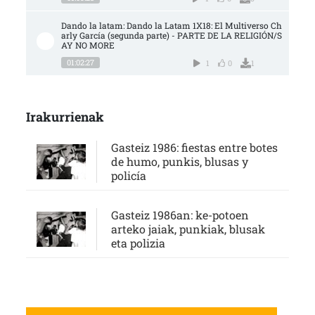
Dando la latam: Dando la Latam 1X18: El Multiverso Ch
arly García (segunda parte) - PARTE DE LA RELIGIÓN/S
AY NO MORE
01:02:27
1
0
1
Irakurrienak
Gasteiz 1986: fiestas entre botes
de humo, punkis, blusas y
policía
Gasteiz 1986an: ke-potoen
arteko jaiak, punkiak, blusak
eta polizia