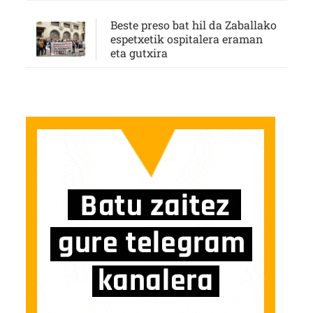
Beste preso bat hil da Zaballako
espetxetik ospitalera eraman
eta gutxira