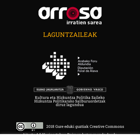
LAGUNTZAILEAK
2018 Gure eduki guztiak Creative Commons
Aitortu 4.0 Nazioartekoa Baimen baten mende daude.