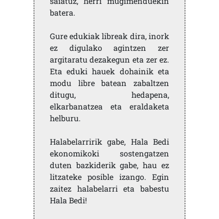
saiatuz, herri mugimenduekin
batera.
Gure edukiak libreak dira, inork
ez digulako agintzen zer
argitaratu dezakegun eta zer ez.
Eta eduki hauek dohainik eta
modu libre batean zabaltzen
ditugu, hedapena,
elkarbanatzea eta eraldaketa
helburu.
Halabelarririk gabe, Hala Bedi
ekonomikoki sostengatzen
duten bazkiderik gabe, hau ez
litzateke posible izango. Egin
zaitez halabelarri eta babestu
Hala Bedi!