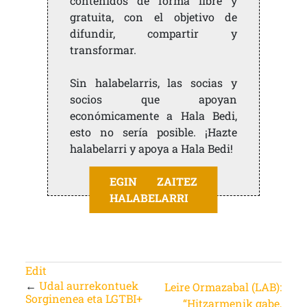
contenidos de forma libre y
gratuita, con el objetivo de
difundir, compartir y
transformar.
Sin halabelarris, las socias y
socios que apoyan
económicamente a Hala Bedi,
esto no sería posible. ¡Hazte
halabelarri y apoya a Hala Bedi!
EGIN ZAITEZ
HALABELARRI
Edit
←
Udal aurrekontuek
Leire Ormazabal (LAB):
Sorginenea eta LGTBI+
“Hitzarmenik gabe,