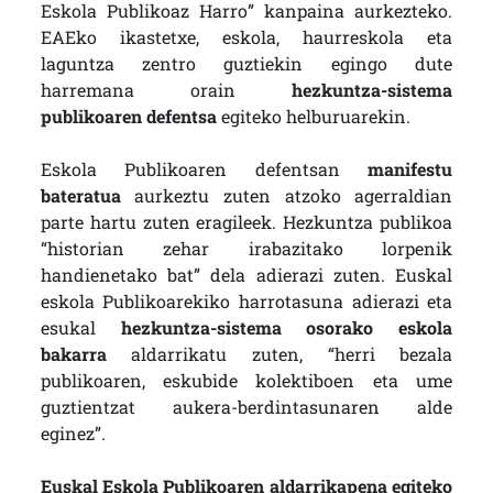
Eskola Publikoaz Harro” kanpaina aurkezteko.
EAEko ikastetxe, eskola, haurreskola eta
laguntza zentro guztiekin egingo dute
harremana orain
hezkuntza-sistema
publikoaren defentsa
egiteko helburuarekin.
Eskola Publikoaren defentsan
manifestu
bateratua
aurkeztu zuten atzoko agerraldian
parte hartu zuten eragileek. Hezkuntza publikoa
“historian zehar irabazitako lorpenik
handienetako bat” dela adierazi zuten. Euskal
eskola Publikoarekiko harrotasuna adierazi eta
esukal
hezkuntza-sistema osorako eskola
bakarra
aldarrikatu zuten, “herri bezala
publikoaren, eskubide kolektiboen eta ume
guztientzat aukera-berdintasunaren alde
eginez”.
Euskal Eskola Publikoaren aldarrikapena egiteko