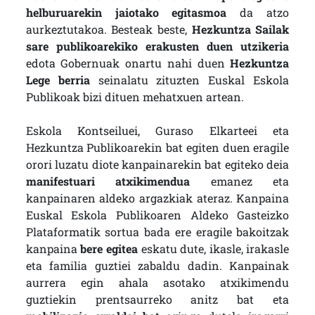
helburuarekin jaiotako egitasmoa
da atzo
aurkeztutakoa. Besteak beste,
Hezkuntza Sailak
sare publikoarekiko erakusten duen utzikeria
edota Gobernuak onartu nahi duen
Hezkuntza
Lege berria
seinalatu zituzten Euskal Eskola
Publikoak bizi dituen mehatxuen artean.
Eskola Kontseiluei, Guraso Elkarteei eta
Hezkuntza Publikoarekin bat egiten duen eragile
orori luzatu diote kanpainarekin bat egiteko deia
manifestuari atxikimendua
emanez eta
kanpainaren aldeko argazkiak ateraz. Kanpaina
Euskal Eskola Publikoaren Aldeko Gasteizko
Plataformatik sortua bada ere eragile bakoitzak
kanpaina
bere egitea
eskatu dute, ikasle, irakasle
eta familia guztiei zabaldu dadin. Kanpainak
aurrera egin ahala asotako atxikimendu
guztiekin prentsaurreko anitz bat eta