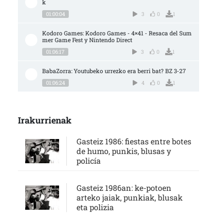
k
01:00:04
3
0
1
Kodoro Games: Kodoro Games - 4×41 - Resaca del Sum
mer Game Fest y Nintendo Direct
01:06:17
3
0
1
BabaZorra: Youtubeko urrezko era berri bat? BZ 3-27
01:06:24
4
0
1
Irakurrienak
Gasteiz 1986: fiestas entre botes
de humo, punkis, blusas y
policía
Gasteiz 1986an: ke-potoen
arteko jaiak, punkiak, blusak
eta polizia