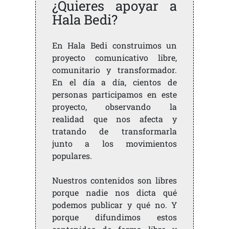
¿Quieres apoyar a
Hala Bedi?
En Hala Bedi construimos un
proyecto comunicativo libre,
comunitario y transformador.
En el día a día, cientos de
personas participamos en este
proyecto, observando la
realidad que nos afecta y
tratando de transformarla
junto a los movimientos
populares.
Nuestros contenidos son libres
porque nadie nos dicta qué
podemos publicar y qué no. Y
porque difundimos estos