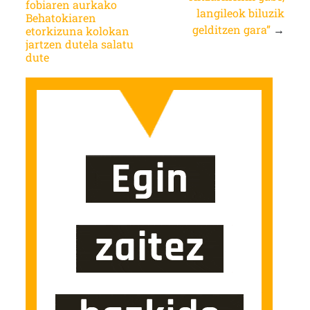
fobiaren aurkako
langileok biluzik
Behatokiaren
gelditzen gara”
→
etorkizuna kolokan
jartzen dutela salatu
dute