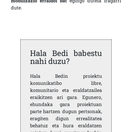
mobilizazio erraldoi bat
egingo dutela iragarri
dute.
Hala Bedi babestu
nahi duzu?
Hala Bedin proiektu
komunikatibo libre,
komunitario eta eraldatzailea
eraikitzen ari gara. Egunero,
ehundaka gara proiektuan
parte hartzen dugun pertsonak,
eragiten digun errealitatea
behatuz eta hura eraldatzen