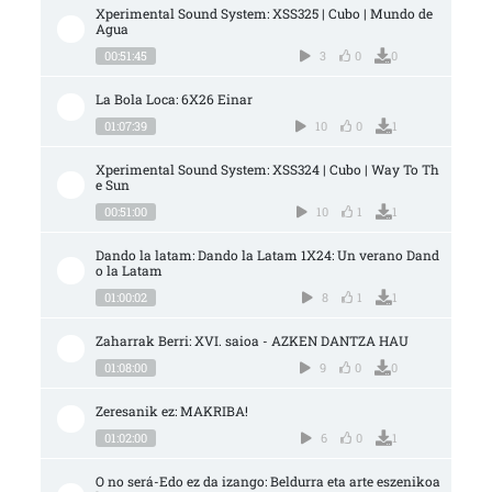
Xperimental Sound System: XSS325 | Cubo | Mundo de 
Agua
00:51:45
3
0
0
La Bola Loca: 6X26 Einar
01:07:39
10
0
1
Xperimental Sound System: XSS324 | Cubo | Way To Th
e Sun
00:51:00
10
1
1
Dando la latam: Dando la Latam 1X24: Un verano Dand
o la Latam
01:00:02
8
1
1
Zaharrak Berri: XVI. saioa - AZKEN DANTZA HAU
01:08:00
9
0
0
Zeresanik ez: MAKRIBA!
01:02:00
6
0
1
O no será-Edo ez da izango: Beldurra eta arte eszenikoa