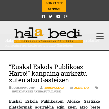
EGIN ZAITEZ
BAZKIDE!
Hala Bedi
>
Albisteak
>
“Euskal Eskola Publikoaz Harro!”
kanpaina aurkeztu zuten atzo Gasteizen
“Euskal Eskola Publikoaz
Harro!” kanpaina aurkeztu
zuten atzo Gasteizen
3 ABENDUA, 2019
ERREDAKZIOA
IN
ALBISTEAK
“EUSKAL ESKOLA PUBLIKOAZ HARR
IRUZKINAK DESAKTIBATUTA DAUDE
Euskal Eskola Publikoaren Aldeko Gastizko
plataformak agerraldia egin zuen atzo beste