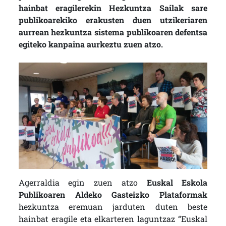
hainbat eragilerekin Hezkuntza Sailak sare
publikoarekiko erakusten duen utzikeriaren
aurrean hezkuntza sistema publikoaren defentsa
egiteko kanpaina aurkeztu zuen atzo.
Agerraldia egin zuen atzo
Euskal Eskola
Publikoaren Aldeko Gasteizko Plataformak
hezkuntza eremuan jarduten duten beste
hainbat eragile eta elkarteren laguntzaz “Euskal