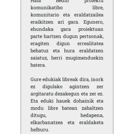
Hala Bedin proiektu
komunikatibo libre,
komunitario eta eraldatzailea
eraikitzen ari gara. Egunero,
ehundaka gara proiektuan
parte hartzen dugun pertsonak,
eragiten digun errealitatea
behatuz eta hura eraldatzen
saiatuz, herri mugimenduekin
batera.
Gure edukiak libreak dira, inork
ez digulako agintzen zer
argitaratu dezakegun eta zer ez.
Eta eduki hauek dohainik eta
modu libre batean zabaltzen
ditugu, hedapena,
elkarbanatzea eta eraldaketa
helburu.