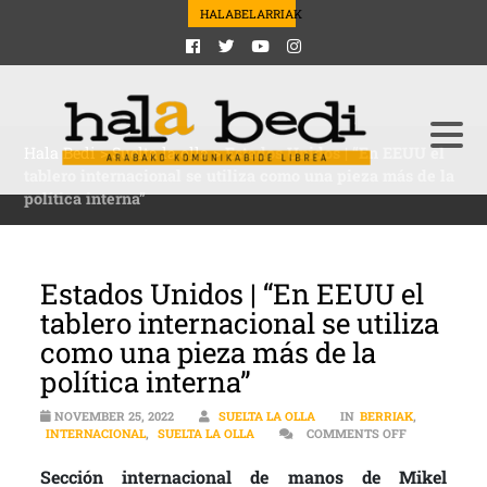
HALABELARRIAK
Hala Bedi
>
Suelta la olla
>
Estados Unidos | “En EEUU el
tablero internacional se utiliza como una pieza más de la
política interna”
Estados Unidos | “En EEUU el
tablero internacional se utiliza
como una pieza más de la
política interna”
NOVEMBER 25, 2022
SUELTA LA OLLA
IN
BERRIAK
,
ON ESTADOS 
INTERNACIONAL
,
SUELTA LA OLLA
COMMENTS OFF
Sección internacional de manos de Mikel