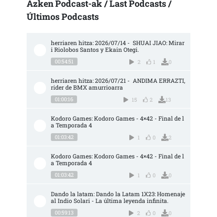
Azken Podcast-ak / Last Podcasts /
Últimos Podcasts
herriaren hitza: 2026/07/14 -  SHUAI JIAO: Mirar
i Riolobos Santos y Ekain Otegi.
00:54:51
2
1
0
herriaren hitza: 2026/07/21 -  ANDIMA ERRAZTI, 
rider de BMX amurrioarra
01:00:16
15
2
13
Kodoro Games: Kodoro Games - 4×42 - Final de l
a Temporada 4
01:03:42
1
0
2
Kodoro Games: Kodoro Games - 4×42 - Final de l
a Temporada 4
01:03:42
1
0
0
Dando la latam: Dando la Latam 1X23: Homenaje 
al Indio Solari - La última leyenda infinita.
00:59:13
2
0
0