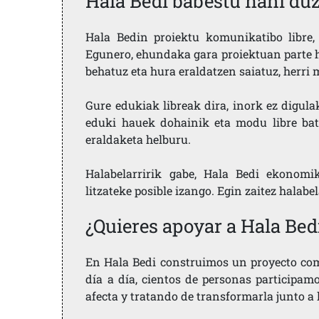
Hala Bedi babestu nahi du
Hala Bedin proiektu komunikatibo libre, 
Egunero, ehundaka gara proiektuan parte h
behatuz eta hura eraldatzen saiatuz, herr
Gure edukiak libreak dira, inork ez digula
eduki hauek dohainik eta modu libre bat
eraldaketa helburu.
Halabelarririk gabe, Hala Bedi ekonomi
litzateke posible izango. Egin zaitez halabe
¿Quieres apoyar a Hala Bed
En Hala Bedi construimos un proyecto comu
día a día, cientos de personas participam
afecta y tratando de transformarla junto a