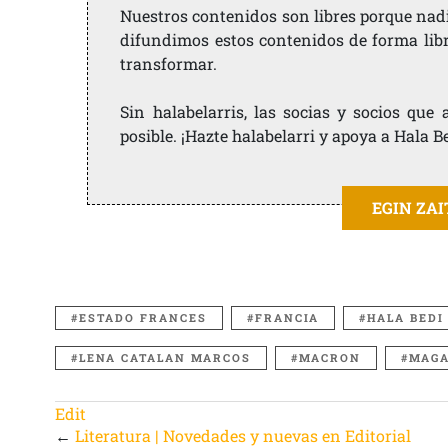
Nuestros contenidos son libres porque nad
difundimos estos contenidos de forma libre
transformar.
Sin halabelarris, las socias y socios qu
posible. ¡Hazte halabelarri y apoya a Hala B
EGIN ZA
ESTADO FRANCES
FRANCIA
HALA BEDI
LENA CATALAN MARCOS
MACRON
MAGA
Edit
←
Literatura | Novedades y nuevas en Editorial