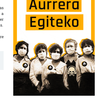
as
 a
er
s.
re