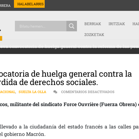
HALABELARRIS
RRERA
BERRIAK
IRITZIAK
HA
ZOZKETAK
ueva convocatoria de huelga general contra la reforma de las pen
ocatoria de huelga general contra la
rdida de derechos sociales.
EN ESTADO FR
ACIONAL
,
SUELTA LA OLLA
COMENTARIOS DESACTIVADOS
os, militante del sindicato Force Ouvrière (Fuerza Obrera) 
levado a la ciudadanía del estado francés a las calles pa
el gobierno Macrón.