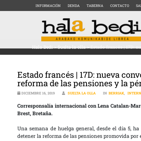
INFORMACIÓN
DENDA
TABERNA
CONTACTO
SA
Hala Bedi
>
Suelta la olla
>
Estado francés | 17D: n
Estado francés | 17D: nueva conv
reforma de las pensiones y la pé
DICIEMBRE 16, 2019
SUELTA LA OLLA
IN
BERRIAK
,
INTERN
Corresponsalía internacional con Lena Catalan-Marc
Brest, Bretaña.
Una semana de huelga general, desde el día 5, ha l
detener la reforma de las pensiones promovida por 