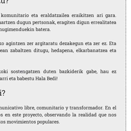
zu?
komunitario eta eraldatzailea eraikitzen ari gara.
artzen dugun pertsonak, eragiten digun errealitatea
i mugimenduekin batera.
ko agintzen zer argitaratu dezakegun eta zer ez. Eta
ean zabaltzen ditugu, hedapena, elkarbanatzea eta
koki sostengatzen duten bazkiderik gabe, hau ez
larri eta babestu Hala Bedi!
i?
nicativo libre, comunitario y transformador. En el
os en este proyecto, observando la realidad que nos
 los movimientos populares.