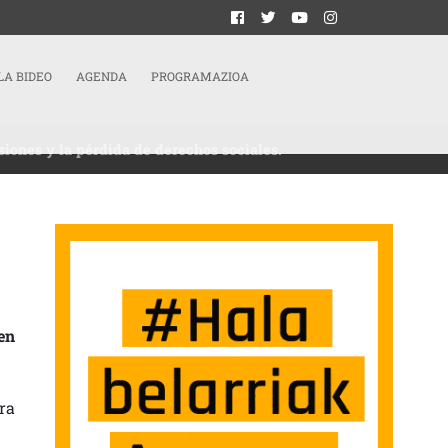
LA BIDEO
AGENDA
PROGRAMAZIOA
siones y la pérdida de derechos sociales.
ANCÉS | 17D: NUEVA CONVOCATORIA DE HUELGA GENERAL CONTRA LA REFORMA 
en
ra