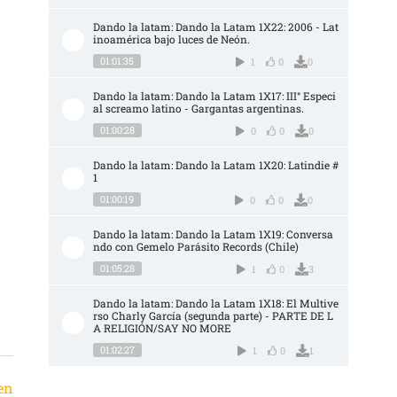
Dando la latam: Dando la Latam 1X22: 2006 - Lat
inoamérica bajo luces de Neón.
01:01:35
1
0
0
Dando la latam: Dando la Latam 1X17: III° Especi
al screamo latino - Gargantas argentinas.
01:00:28
0
0
0
Dando la latam: Dando la Latam 1X20: Latindie #
1
01:00:19
0
0
0
Dando la latam: Dando la Latam 1X19: Conversa
ndo con Gemelo Parásito Records (Chile)
01:05:28
1
0
3
Dando la latam: Dando la Latam 1X18: El Multive
rso Charly García (segunda parte) - PARTE DE L
A RELIGIÓN/SAY NO MORE
01:02:27
1
0
1
en