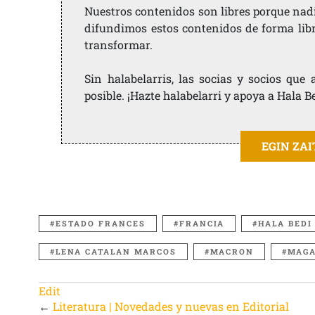
Nuestros contenidos son libres porque nad
difundimos estos contenidos de forma libre
transformar.
Sin halabelarris, las socias y socios qu
posible. ¡Hazte halabelarri y apoya a Hala B
EGIN ZA
ESTADO FRANCES
FRANCIA
HALA BEDI
LENA CATALAN MARCOS
MACRON
MAGA
Edit
←
Literatura | Novedades y nuevas en Editorial