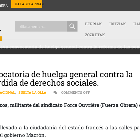
HALABELARRIAK
RERA
BERRIAK
IRITZIAK
HA
ZOZKETAK
ueva convocatoria de huelga general contra la reforma de las pen
ocatoria de huelga general contra la
rdida de derechos sociales.
ON ESTADO FRANCÉS | 17D:
ACIONAL
,
SUELTA LA OLLA
COMMENTS OFF
os, militante del sindicato Force Ouvrière (Fuerza Obrera) 
levado a la ciudadanía del estado francés a las calles pa
el gobierno Macrón.