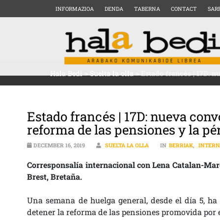
INFORMAZIOA
DENDA
TABERNA
CONTACT
SAR
Hala Bedi
>
Suelta la olla
>
Estado francés | 17D: n
Estado francés | 17D: nueva conv
reforma de las pensiones y la pé
DECEMBER 16, 2019
SUELTA LA OLLA
IN
BERRIAK
,
INTERN
Corresponsalía internacional con Lena Catalan-Marc
Brest, Bretaña.
Una semana de huelga general, desde el día 5, ha l
detener la reforma de las pensiones promovida por 