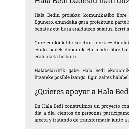
Hala Bedi babestu nahi du
Hala Bedin proiektu komunikatibo libre, 
Egunero, ehundaka gara proiektuan parte h
behatuz eta hura eraldatzen saiatuz, herr
Gure edukiak libreak dira, inork ez digula
eduki hauek dohainik eta modu libre bat
eraldaketa helburu.
Halabelarririk gabe, Hala Bedi ekonomi
litzateke posible izango. Egin zaitez halabe
¿Quieres apoyar a Hala Bed
En Hala Bedi construimos un proyecto comu
día a día, cientos de personas participam
afecta y tratando de transformarla junto a