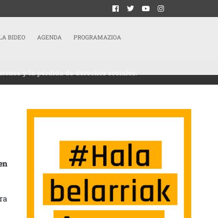
LA BIDEO
AGENDA
PROGRAMAZIOA
siones y la pérdida de derechos sociales.
 NUEVA CONVOCATORIA DE HUELGA GENERAL CONTRA LA REFORMA DE LAS PENSI
en
ra