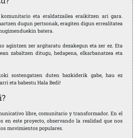
zu?
komunitario eta eraldatzailea eraikitzen ari gara.
artzen dugun pertsonak, eragiten digun errealitatea
i mugimenduekin batera.
ko agintzen zer argitaratu dezakegun eta zer ez. Eta
ean zabaltzen ditugu, hedapena, elkarbanatzea eta
koki sostengatzen duten bazkiderik gabe, hau ez
larri eta babestu Hala Bedi!
i?
nicativo libre, comunitario y transformador. En el
os en este proyecto, observando la realidad que nos
 los movimientos populares.