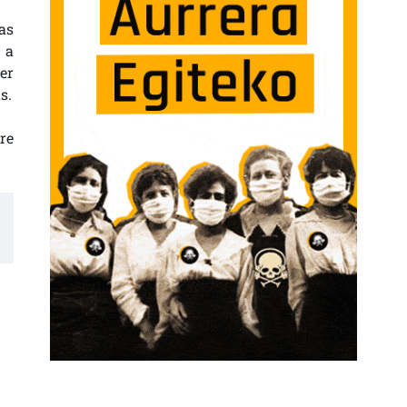
as
 a
er
s.
re