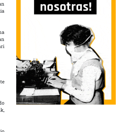
an
ia
na
an
ri
te
do
ik,
io