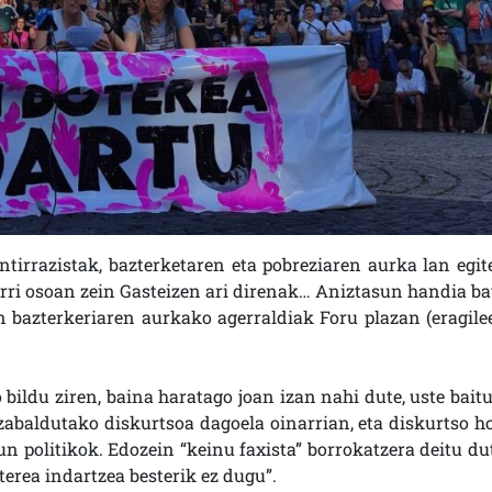
ntirrazistak, bazterketaren eta pobreziaren aurka lan egit
rri osoan zein Gasteizen ari direnak… Aniztasun handia ba
n bazterkeriaren aurkako agerraldiak Foru plazan (eragile
ildu ziren, baina haratago joan izan nahi dute, uste baitu
abaldutako diskurtsoa dagoela oinarrian, eta diskurtso ho
n politikok. Edozein “keinu faxista” borrokatzera deitu dut
erea indartzea besterik ez dugu”.