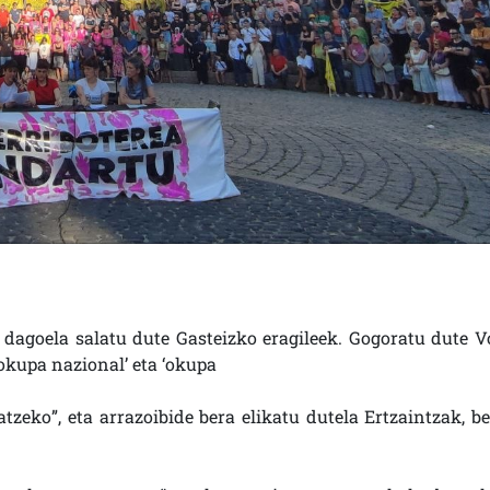
” dagoela salatu dute Gasteizko eragileek. Gogoratu dute V
‘okupa nazional’ eta ‘okupa
tzeko”, eta arrazoibide bera elikatu dutela Ertzaintzak, be