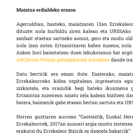
Maiatza erdialdeko erasoa
Agerraldian, hasteko, maiatzaren 13an Errekaleo
dituzte: nola hurbildu ziren kalean eta URSSAko
zenbait etxetan sartzeko asmoz, gero eta modu olda
nola izan zuten Ertzaintzaren babes zuzena; nola j
Azken hori baieztatzen duen lekukotasun bat argit
ARGIAren Polizia gehiegikeriak kanalean
daude irak
Datu berririk ere eman dute. Esaterako, maiatz
Errekaleorreko kidea ospitalean ingresatuta ego
zizkiotela, eta oraindik begi bateko ikusmena 
Ertzaintza zuzenean saiatu zela kalean bizitzen d
batera, baimenik gabe etxean bertan sartuta eta UR
Horren guztiaren aurrean “Gasteiztik, Euskal Her
Errekaleorrek, 2017an auzoari argia moztu ziotenea
erakutsi du Errekaleor Bizirik ez dagoela bakarrik”.