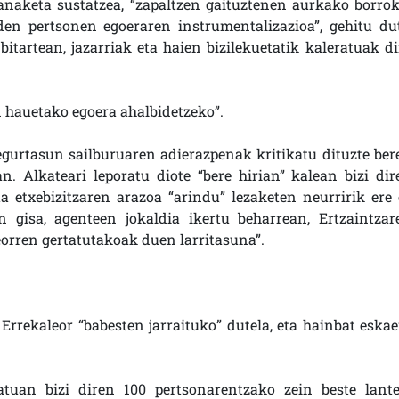
anaketa sustatzea, “zapaltzen gaituztenen aurkako borrok
en pertsonen egoeraren instrumentalizazioa”, gehitu dut
 bitartean, jazarriak eta haien bizilekuetatik kaleratuak di
n hauetako egoera ahalbidetzeko”.
egurtasun sailburuaren adierazpenak kritikatu dituzte ber
oan. Alkateari leporatu diote “bere hirian” kalean bizi dir
a etxebizitzaren arazoa “arindu” lezaketen neurririk ere 
un gisa, agenteen jokaldia ikertu beharrean, Ertzaintzar
orren gertatutakoak duen larritasuna”.
Errekaleor “babesten jarraituko” dutela, eta hainbat eskae
tuan bizi diren 100 pertsonarentzako zein beste lante