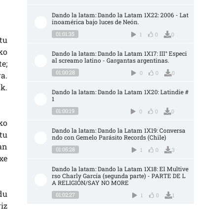
Dando la latam: Dando la Latam 1X22: 2006 - Lat
inoamérica bajo luces de Neón.
01:01:35
1
0
0
tu
ko
Dando la latam: Dando la Latam 1X17: III° Especi
al screamo latino - Gargantas argentinas.
e;
01:00:28
0
0
0
a.
k.
Dando la latam: Dando la Latam 1X20: Latindie #
1
01:00:19
0
0
0
ko
Dando la latam: Dando la Latam 1X19: Conversa
tu
ndo con Gemelo Parásito Records (Chile)
an
01:05:28
1
0
3
xe
Dando la latam: Dando la Latam 1X18: El Multive
rso Charly García (segunda parte) - PARTE DE L
A RELIGIÓN/SAY NO MORE
du
01:02:27
1
0
1
iz