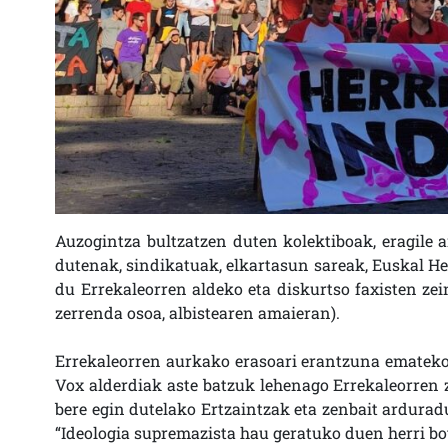
Auzogintza bultzatzen duten kolektiboak, eragile a
dutenak, sindikatuak, elkartasun sareak, Euskal He
du Errekaleorren aldeko eta diskurtso faxisten zei
zerrenda osoa, albistearen amaieran).
Errekaleorren aurkako erasoari erantzuna emateko b
Vox alderdiak aste batzuk lehenago Errekaleorren z
bere egin dutelako Ertzaintzak eta zenbait arduradu
“Ideologia supremazista hau geratuko duen herri bot