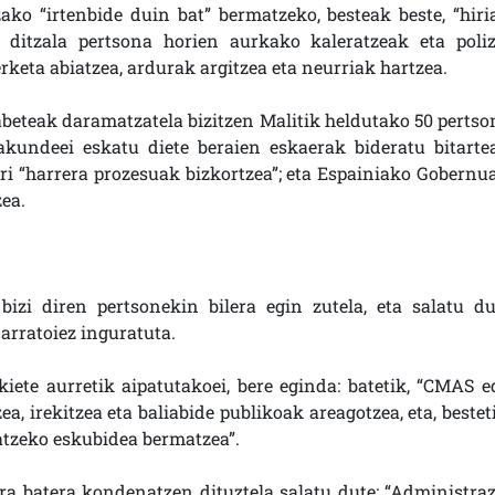
ko “irtenbide duin bat” bermatzeko, besteak beste, “hiri
u ditzala pertsona horien aurkako kaleratzeak eta poliz
rketa abiatzea, ardurak argitzea eta neurriak hartzea.
beteak daramatzatela bizitzen Malitik heldutako 50 pertso
akundeei eskatu diete beraien eskaerak bideratu bitarte
ari “harrera prozesuak bizkortzea”; eta Espainiako Gobernua
ea.
izi diren pertsonekin bilera egin zutela, eta salatu du
 arratoiez inguratuta.
kiete aurretik aipatutakoei, bere eginda: batetik, “CMAS e
a, irekitzea eta baliabide publikoak areagotzea, eta, bestet
ratzeko eskubidea bermatzea”.
ra batera kondenatzen dituztela salatu dute: “Administraz