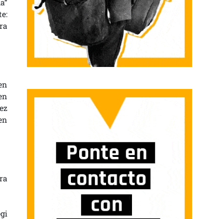
a”
e:
ra
en
en
ez
en
ra
gi