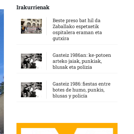
Irakurrienak
Beste preso bat hil da
Zaballako espetxetik
ospitalera eraman eta
gutxira
Gasteiz 1986an: ke-potoen
arteko jaiak, punkiak,
blusak eta polizia
Gasteiz 1986: fiestas entre
botes de humo, punkis,
blusas y policía