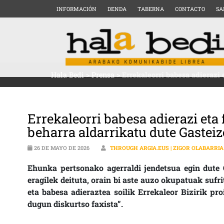
INFORMACIÓN
DENDA
TABERNA
CONTACTO
SA
Hala Bedi
>
Prensa
>
Errekaleorri babesa adierazi 
Errekaleorri babesa adierazi eta
beharra aldarrikatu dute Gastei
26 DE MAYO DE 2026
THROUGH ARGIA.EUS | ZIGOR OLABARRI
Ehunka pertsonako agerraldi jendetsua egin dute 
eragilek deituta, orain bi aste auzo okupatuak sufr
eta babesa adieraztea soilik Errekaleor Bizirik pr
dugun diskurtso faxista”.