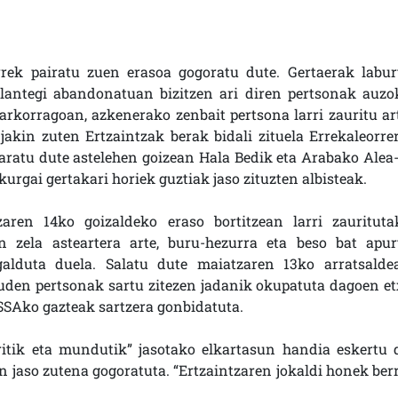
rrek pairatu zuen erasoa gogoratu dute. Gertaerak labur
 lantegi abandonatuan bizitzen ari diren pertsonak auzo
rkorragoan, azkenerako zenbait pertsona larri zauritu art
akin zuten Ertzaintzak berak bidali zituela Errekaleorrer
aratu dute astelehen goizean Hala Bedik eta Arabako Alea-
urgai gertakari horiek guztiak jaso zituzten albisteak.
aren 14ko goizaldeko eraso bortitzean larri zaurituta
n zela asteartera arte, buru-hezurra eta beso bat apur
galduta duela. Salatu dute maiatzaren 13ko arratsalde
auden pertsonak sartu zitezen jadanik okupatuta dagoen et
SSAko gazteak sartzera gonbidatuta.
ritik eta mundutik” jasotako elkartasun handia eskertu 
n jaso zutena gogoratuta. “Ertzaintzaren jokaldi honek berr