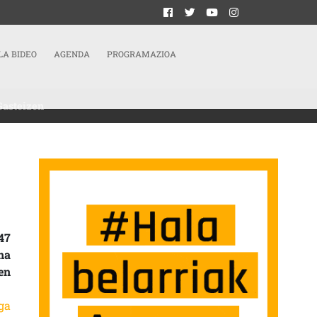
LA BIDEO
AGENDA
PROGRAMAZIOA
Gasteizen
I BABESA ADIERAZI ETA FAXISMOA ETA BAZTERKERIA BORROKATU BEHARRA A
47
na
en
ga