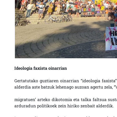
Ideologia faxista oinarrian
Gertatutako guztiaren oinarrian “ideologia faxista
alderdia aste batzuk lehenago auzoan agertu zela, “
migratuen’ arteko dikotomia eta talka faltsua susta
arduradun politikoek zein hiriko zenbait alderdik.