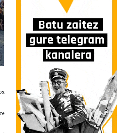
ox
re