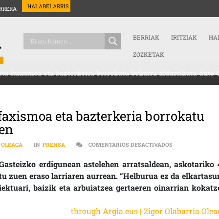
HALABELARRIS
RRERA
BERRIAK
IRITZIAK
HA
ZOZKETAK
eta faxismoa eta bazterkeria borrokatu beharra aldarrikatu dute 
 faxismoa eta bazterkeria borrokatu
zen
EN ERREKALEORR
A OLEAGA
IN
PRENSA
COMENTARIOS DESACTIVADOS
Gasteizko erdigunean astelehen arratsaldean, askotariko 
itu zuen eraso larriaren aurrean. “Helburua ez da elkartasu
oiektuari, baizik eta arbuiatzea gertaeren oinarrian kokatz
through Argia.eus | Zigor Olabarria Olea