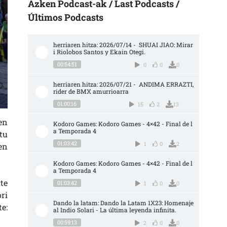
Azken Podcast-ak / Last Podcasts /
Últimos Podcasts
herriaren hitza: 2026/07/14 -  SHUAI JIAO: Mirar
i Riolobos Santos y Ekain Otegi.
00:54:51
0
0
0
herriaren hitza: 2026/07/21 -  ANDIMA ERRAZTI, 
rider de BMX amurrioarra
01:00:16
15
2
13
en
Kodoro Games: Kodoro Games - 4×42 - Final de l
a Temporada 4
tu
01:03:42
1
0
2
en
Kodoro Games: Kodoro Games - 4×42 - Final de l
a Temporada 4
te
01:03:42
1
0
0
ri
Dando la latam: Dando la Latam 1X23: Homenaje 
e:
al Indio Solari - La última leyenda infinita.
00:59:13
2
0
0