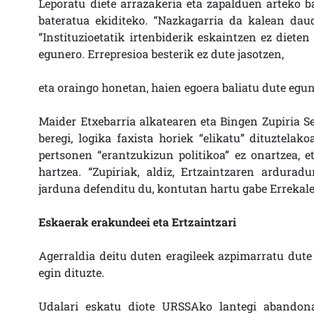
Leporatu diete arrazakeria eta zapalduen arteko b
bateratua ekiditeko. “Nazkagarria da kalean daud
“Instituzioetatik irtenbiderik eskaintzen ez dieten
egunero. Errepresioa besterik ez dute jasotzen,
eta oraingo honetan, haien egoera baliatu dute egu
Maider Etxebarria alkatearen eta Bingen Zupiria S
beregi, logika faxista horiek “elikatu” dituztelak
pertsonen “erantzukizun politikoa” ez onartzea, et
hartzea. “Zupiriak, aldiz, Ertzaintzaren ardurad
jarduna defenditu du, kontutan hartu gabe Errekale
Eskaerak erakundeei eta Ertzaintzari
Agerraldia deitu duten eragileek azpimarratu dute 
egin dituzte.
Udalari eskatu diote URSSAko lantegi abandona