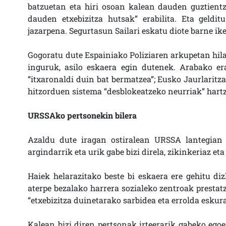
batzuetan eta hiri osoan kalean dauden guztientza
dauden etxebizitza hutsak” erabilita. Eta geldit
jazarpena. Segurtasun Sailari eskatu diote barne ike
Gogoratu dute Espainiako Poliziaren arkupetan hila
inguruk, asilo eskaera egin dutenek. Arabako er
“itxaronaldi duin bat bermatzea”; Eusko Jaurlaritz
hitzorduen sistema “desblokeatzeko neurriak” hartz
URSSAko pertsonekin bilera
Azaldu dute iragan ostiralean URSSA lantegian b
argindarrik eta urik gabe bizi direla, zikinkeriaz eta
Haiek helarazitako beste bi eskaera ere gehitu diz
aterpe bezalako harrera sozialeko zentroak prestatze
“etxebizitza duinetarako sarbidea eta errolda esku
Kalean bizi diren pertsonak irteerarik gabeko egoe