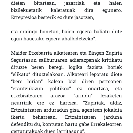
dieten bitartean, jazarriak eta haien
bizilekuetatik kaleratuak dira egunero.
Errepresioa besterik ez dute jasotzen,
eta oraingo honetan, haien egoera baliatu dute
egun hauetako egoera ahalbidetzeko”.
Maider Etxebarria alkatearen eta Bingen Zupiria
Segurtasun sailburuaren adierazpenak kritikatu
dituzte beren beregi, logika faxista horiek
“elikatu” dituztelakoan. Alkateari leporatu diote
“bere hirian” kalean bizi diren pertsonen
“erantzukizun politikoa” ez onartzea, eta
etxebizitzaren arazoa “arindu” lezaketen
neurririk ere ez hartzea. “Zupiriak, aldiz,
Ertzaintzaren arduradun gisa, agenteen jokaldia
ikertu beharrean, Ertzaintzaren jarduna
defenditu du, kontutan hartu gabe Errekaleorren
gertatutakoak duen larritasuna”.