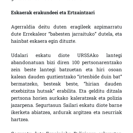
Eskaerak erakundeei eta Ertzaintzari
Agerraldia deitu duten eragileek azpimarratu
dute Errekaleor “babesten jarraituko” dutela, eta
hainbat eskaera egin dituzte.
Udalari eskatu diote URSSAko lantegi
abandonatuan bizi diren 100 pertsonarentzako
zein beste lantegi batzuetan eta hiri osoan
kalean dauden guztientzako “irtenbide duin bat”
bermatzeko, besteak beste, “hirian dauden
etxebizitza hutsak” erabilita. Eta gelditu ditzala
pertsona horien aurkako kaleratzeak eta polizia
jazarpena. Segurtasun Sailari eskatu diote barne
ikerketa abiatzea, ardurak argitzea eta neurriak
hartzea.