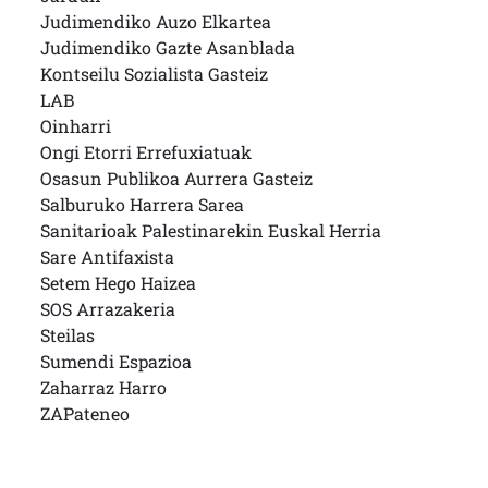
Judimendiko Auzo Elkartea
Judimendiko Gazte Asanblada
Kontseilu Sozialista Gasteiz
LAB
Oinharri
Ongi Etorri Errefuxiatuak
Osasun Publikoa Aurrera Gasteiz
Salburuko Harrera Sarea
Sanitarioak Palestinarekin Euskal Herria
Sare Antifaxista
Setem Hego Haizea
SOS Arrazakeria
Steilas
Sumendi Espazioa
Zaharraz Harro
ZAPateneo