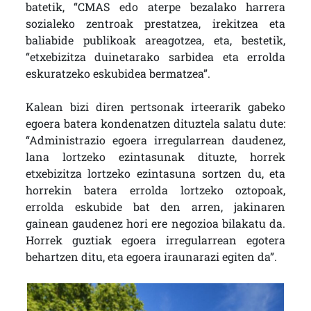
batetik, “CMAS edo aterpe bezalako harrera
sozialeko zentroak prestatzea, irekitzea eta
baliabide publikoak areagotzea, eta, bestetik,
“etxebizitza duinetarako sarbidea eta errolda
eskuratzeko eskubidea bermatzea”.
Kalean bizi diren pertsonak irteerarik gabeko
egoera batera kondenatzen dituztela salatu dute:
“Administrazio egoera irregularrean daudenez,
lana lortzeko ezintasunak dituzte, horrek
etxebizitza lortzeko ezintasuna sortzen du, eta
horrekin batera errolda lortzeko oztopoak,
errolda eskubide bat den arren, jakinaren
gainean gaudenez hori ere negozioa bilakatu da.
Horrek guztiak egoera irregularrean egotera
behartzen ditu, eta egoera iraunarazi egiten da”.