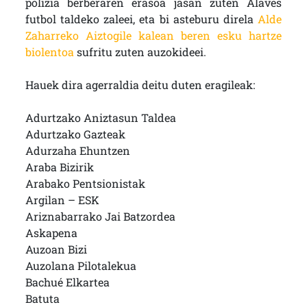
polizia berberaren erasoa jasan zuten Alaves
futbol taldeko zaleei, eta bi asteburu direla
Alde
Zaharreko Aiztogile kalean beren esku hartze
biolentoa
sufritu zuten auzokideei.
Hauek dira agerraldia deitu duten eragileak:
Adurtzako Aniztasun Taldea
Adurtzako Gazteak
Adurzaha Ehuntzen
Araba Bizirik
Arabako Pentsionistak
Argilan – ESK
Ariznabarrako Jai Batzordea
Askapena
Auzoan Bizi
Auzolana Pilotalekua
Bachué Elkartea
Batuta