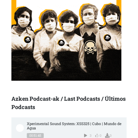
Azken Podcast-ak / Last Podcasts / Últimos
Podcasts
Xperimental Sound System: XSS325 | Cubo | Mundo de 
Agua
00:51:45
3
0
0