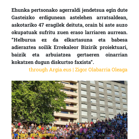
Ehunka pertsonako agerraldi jendetsua egin dute
Gasteizko erdigunean astelehen arratsaldean,
askotariko 47 eragilek deituta, orain bi aste auzo
okupatuak sufritu zuen eraso larriaren aurrean.
“Helburua ez da elkartasuna eta babesa
adieraztea soilik Errekaleor Bizirik proiektuari,
baizik eta arbuiatzea gertaeren oinarrian
kokatzen dugun diskurtso faxista”.
through Argia.eus | Zigor Olabarria Oleaga