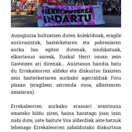
Auzogintza bultzatzen duten kolektiboak, eragile
antirrazistak, bazterketaren eta pobreziaren
aurka lan egiten dutenak, sindikatuak,
elkartasun sareak, Euskal Herri osoan zein
Gasteizen ari direnak… Aniztasun handia batu
du Errekaleorren aldeko eta diskurtso faxisten
zein bazterkeriaren aurkako agerraldiak Foru
plazan (eragileen zerrenda osoa, albistearen
amaieran).
Errekaleorren aurkako erasoari erantzuna
emateko bildu ziren, baina haratago joan izan
nahi dute, uste baitute Vox alderdiak aste batzuk
lehenago Errekaleorren zabaldutako diskurtsoa