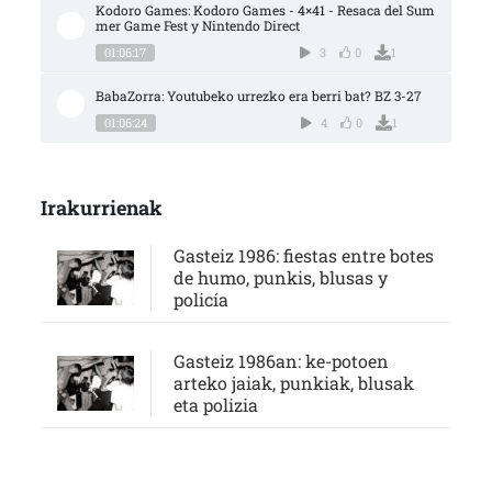
Kodoro Games: Kodoro Games - 4×41 - Resaca del Sum
mer Game Fest y Nintendo Direct
01:06:17
3
0
1
BabaZorra: Youtubeko urrezko era berri bat? BZ 3-27
01:06:24
4
0
1
Irakurrienak
Gasteiz 1986: fiestas entre botes
de humo, punkis, blusas y
policía
Gasteiz 1986an: ke-potoen
arteko jaiak, punkiak, blusak
eta polizia