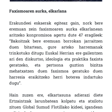
Faxismoaren aurka, elkarlana
Erakundeei eskaerak egiteaz gain, nork bere
eremuan zein faxismoaren aurka elkarlanean
aritzeko konpromisoa agertu dute 47 eragileek:
“Bakoitzak bere eremuan borrokan jarraitzen
duen bitartean, gure arteko harremanak
trinkotuko ditugu Euskal Herrian ere gailentzen
ari den diskurtso, ideologia eta praktika faxista
geratzeko, eta pertsona guztion bizitza
mehatxatzen duen faxismoa geratuko duen
harresia eraikitzeko herri boterea indartuko
dugu”.
Hain zuzen ere, elkartasuna adierazi diete
Ertzaintzak larunbatean kolpatu eta atxilotu
zituen Global Sumud Flotillako kideei, igandean