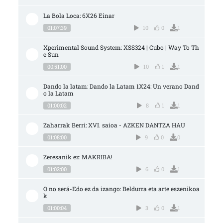
La Bola Loca: 6X26 Einar
01:07:39
10
0
1
Xperimental Sound System: XSS324 | Cubo | Way To Th
e Sun
00:51:00
10
1
1
Dando la latam: Dando la Latam 1X24: Un verano Dand
o la Latam
01:00:02
8
1
1
Zaharrak Berri: XVI. saioa - AZKEN DANTZA HAU
01:08:00
9
0
0
Zeresanik ez: MAKRIBA!
01:02:00
6
0
1
O no será-Edo ez da izango: Beldurra eta arte eszenikoa
k
01:00:04
3
0
1