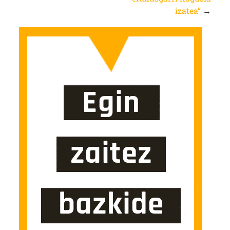
izatea”
→