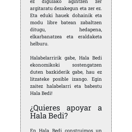
ez digulako agintzen zer
argitaratu dezakegun eta zer ez.
Eta eduki hauek dohainik eta
modu libre batean zabaltzen
ditugu, hedapena,
elkarbanatzea eta eraldaketa
helburu.
Halabelarririk gabe, Hala Bedi
ekonomikoki sostengatzen
duten bazkiderik gabe, hau ez
litzateke posible izango. Egin
zaitez halabelarri eta babestu
Hala Bedi!
¿Quieres apoyar a
Hala Bedi?
En Hala Bedi construimos un