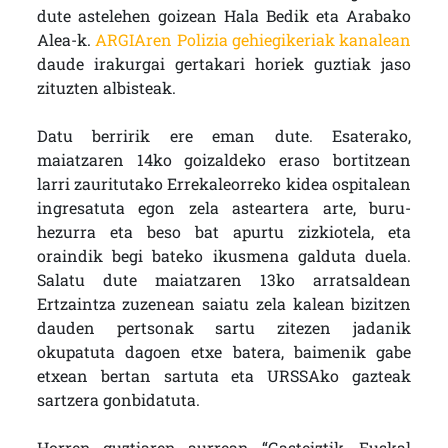
dute astelehen goizean Hala Bedik eta Arabako
Alea-k.
ARGIAren Polizia gehiegikeriak kanalean
daude irakurgai gertakari horiek guztiak jaso
zituzten albisteak.
Datu berririk ere eman dute. Esaterako,
maiatzaren 14ko goizaldeko eraso bortitzean
larri zauritutako Errekaleorreko kidea ospitalean
ingresatuta egon zela asteartera arte, buru-
hezurra eta beso bat apurtu zizkiotela, eta
oraindik begi bateko ikusmena galduta duela.
Salatu dute maiatzaren 13ko arratsaldean
Ertzaintza zuzenean saiatu zela kalean bizitzen
dauden pertsonak sartu zitezen jadanik
okupatuta dagoen etxe batera, baimenik gabe
etxean bertan sartuta eta URSSAko gazteak
sartzera gonbidatuta.
Horren guztiaren aurrean “Gasteiztik, Euskal