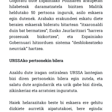
Gogoratu dute Espainiako Poliziaren arkupetan
hilabeteak daramatzatela bizitzen Malitik
heldutako 50 pertsona inguruk, asilo eskaera
egin dutenek. Arabako erakundeei eskatu diete
beraien eskaerak bideratu bitartean “itxaronaldi
duin bat bermatzea”; Eusko Jaurlaritzari “harrera
prozesuak bizkortzea”; eta Espainiako
Gobernuari hitzorduen sistema “desblokeatzeko
neurriak” hartzea.
URSSAko pertsonekin bilera
Azaldu dute iragan ostiralean URSSA lantegian
bizi diren pertsonekin bilera egin zutela, eta
salatu dute argindarrik eta urik gabe bizi direla,
zikinkeriaz eta arratoiez inguratuta.
Haiek helarazitako beste bi eskaera ere gehitu
dizkiete aurretik aipatutakoei, bere eginda: