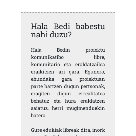
Hala Bedi babestu
nahi duzu?
Hala Bedin proiektu
komunikatibo libre,
komunitario eta eraldatzailea
eraikitzen ari gara. Egunero,
ehundaka gara proiektuan
parte hartzen dugun pertsonak,
eragiten digun errealitatea
behatuz eta hura eraldatzen
saiatuz, herri mugimenduekin
batera.
Gure edukiak libreak dira, inork