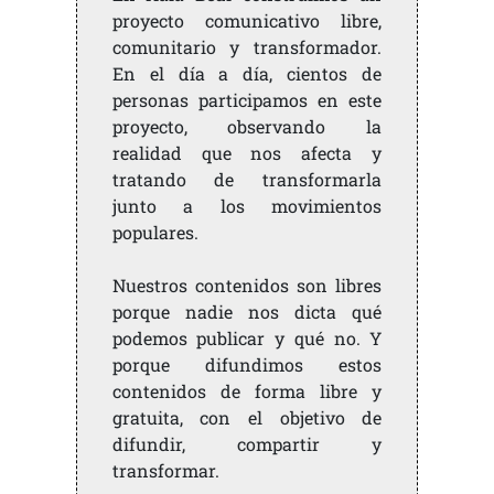
proyecto comunicativo libre,
comunitario y transformador.
En el día a día, cientos de
personas participamos en este
proyecto, observando la
realidad que nos afecta y
tratando de transformarla
junto a los movimientos
populares.
Nuestros contenidos son libres
porque nadie nos dicta qué
podemos publicar y qué no. Y
porque difundimos estos
contenidos de forma libre y
gratuita, con el objetivo de
difundir, compartir y
transformar.