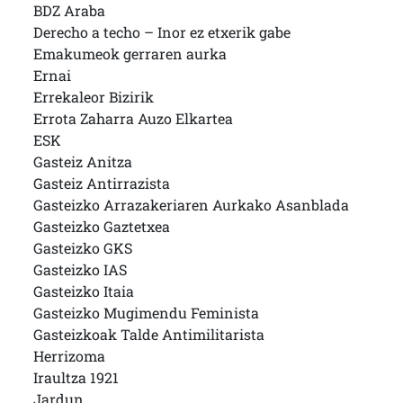
BDZ Araba
Derecho a techo – Inor ez etxerik gabe
Emakumeok gerraren aurka
Ernai
Errekaleor Bizirik
Errota Zaharra Auzo Elkartea
ESK
Gasteiz Anitza
Gasteiz Antirrazista
Gasteizko Arrazakeriaren Aurkako Asanblada
Gasteizko Gaztetxea
Gasteizko GKS
Gasteizko IAS
Gasteizko Itaia
Gasteizko Mugimendu Feminista
Gasteizkoak Talde Antimilitarista
Herrizoma
Iraultza 1921
Jardun