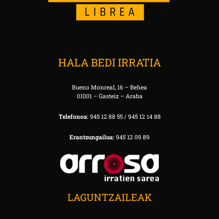
HALA BEDI IRRATIA
Bueno Monreal, 16 – Behea
01001 – Gasteiz – Araba
Telefonoa:
945 12 88 55 / 945 12 14 88
Erantzungailua:
945 12 09 89
LAGUNTZAILEAK