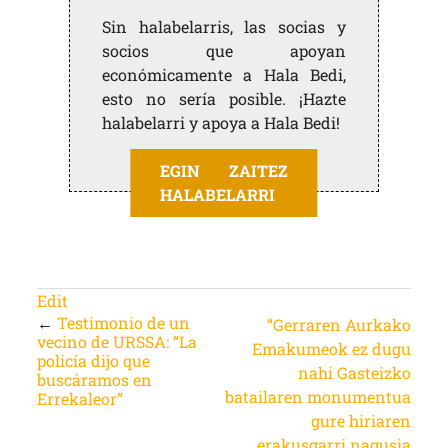
Sin halabelarris, las socias y
socios que apoyan
económicamente a Hala Bedi,
esto no sería posible. ¡Hazte
halabelarri y apoya a Hala Bedi!
EGIN ZAITEZ
HALABELARRI
Edit
←
Testimonio de un
“Gerraren Aurkako
vecino de URSSA: “La
Emakumeok ez dugu
policía dijo que
nahi Gasteizko
buscáramos en
batailaren monumentua
Errekaleor”
gure hiriaren
erakusgarri nagusia