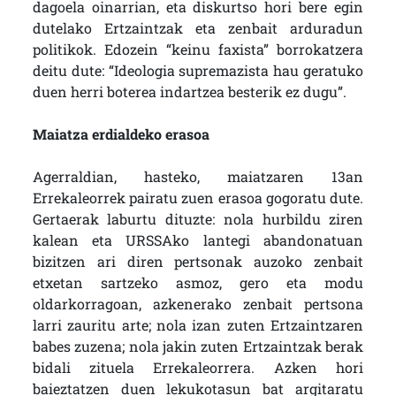
dagoela oinarrian, eta diskurtso hori bere egin
dutelako Ertzaintzak eta zenbait arduradun
politikok. Edozein “keinu faxista” borrokatzera
deitu dute: “Ideologia supremazista hau geratuko
duen herri boterea indartzea besterik ez dugu”.
Maiatza erdialdeko erasoa
Agerraldian, hasteko, maiatzaren 13an
Errekaleorrek pairatu zuen erasoa gogoratu dute.
Gertaerak laburtu dituzte: nola hurbildu ziren
kalean eta URSSAko lantegi abandonatuan
bizitzen ari diren pertsonak auzoko zenbait
etxetan sartzeko asmoz, gero eta modu
oldarkorragoan, azkenerako zenbait pertsona
larri zauritu arte; nola izan zuten Ertzaintzaren
babes zuzena; nola jakin zuten Ertzaintzak berak
bidali zituela Errekaleorrera. Azken hori
baieztatzen duen lekukotasun bat argitaratu