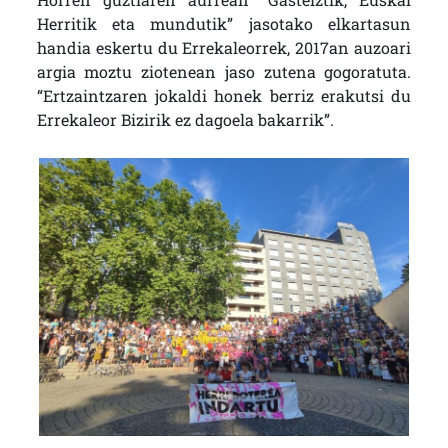
Herritik eta mundutik” jasotako elkartasun
handia eskertu du Errekaleorrek, 2017an auzoari
argia moztu ziotenean jaso zutena gogoratuta.
“Ertzaintzaren jokaldi honek berriz erakutsi du
Errekaleor Bizirik ez dagoela bakarrik”.