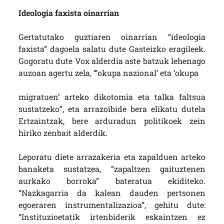
Ideologia faxista oinarrian
Gertatutako guztiaren oinarrian “ideologia
faxista” dagoela salatu dute Gasteizko eragileek.
Gogoratu dute Vox alderdia aste batzuk lehenago
auzoan agertu zela, “‘okupa nazional’ eta ‘okupa
migratuen’ arteko dikotomia eta talka faltsua
sustatzeko”, eta arrazoibide bera elikatu dutela
Ertzaintzak, bere arduradun politikoek zein
hiriko zenbait alderdik.
Leporatu diete arrazakeria eta zapalduen arteko
banaketa sustatzea, “zapaltzen gaituztenen
aurkako borroka” bateratua ekiditeko.
“Nazkagarria da kalean dauden pertsonen
egoeraren instrumentalizazioa”, gehitu dute:
“Instituzioetatik irtenbiderik eskaintzen ez