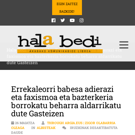
EGIN ZAITEZ
BAZKIDE!
Hala Bedi
>
Albisteak
>
Errekaleorri babesa adierazi eta
faxismoa eta bazterkeria borrokatu beharra aldarrikatu
dute Gasteizen
Errekaleorri babesa adierazi
eta faxismoa eta bazterkeria
borrokatu beharra aldarrikatu
dute Gasteizen
26 MAIATZA
THROUGH ARGIA.EUS | ZIGOR OLABARRIA
OLEAGA
IN
ALBISTEAK
IRUZKINAK DESAKTIBATUTA
ERREKALEORRI BABESA ADIERAZI ETA FAXISMOA ETA BAZTERKE
DAUDE