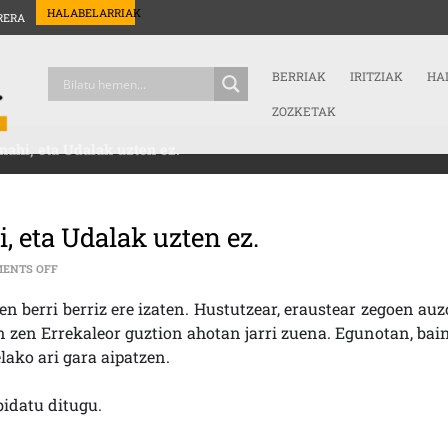
HALABELARRIAK
RERA
BERRIAK
IRITZIAK
HA
ZOZKETAK
 nahi, eta Udalak uzten ez.
, eta Udalak uzten ez.
ON ERREKALEOR AUZOA BIZIBERRITU NAHI, ETA UDALAK UZTEN EZ.
ENTS OFF
n berri berriz ere izaten. Hustutzear, eraustear zegoen auz
n zen Errekaleor guztion ahotan jarri zuena. Egunotan, bain
ako ari gara aipatzen.
idatu ditugu.