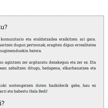
zu?
komunitario eta eraldatzailea eraikitzen ari gara.
artzen dugun pertsonak, eragiten digun errealitatea
i mugimenduekin batera.
ko agintzen zer argitaratu dezakegun eta zer ez. Eta
ean zabaltzen ditugu, hedapena, elkarbanatzea eta
koki sostengatzen duten bazkiderik gabe, hau ez
larri eta babestu Hala Bedi!
i?