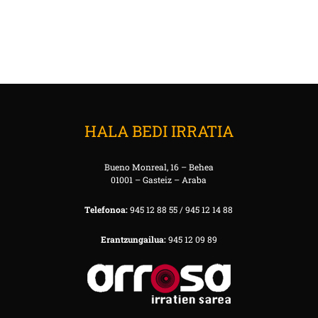
HALA BEDI IRRATIA
Bueno Monreal, 16 – Behea
01001 – Gasteiz – Araba
Telefonoa:
945 12 88 55 / 945 12 14 88
Erantzungailua:
945 12 09 89