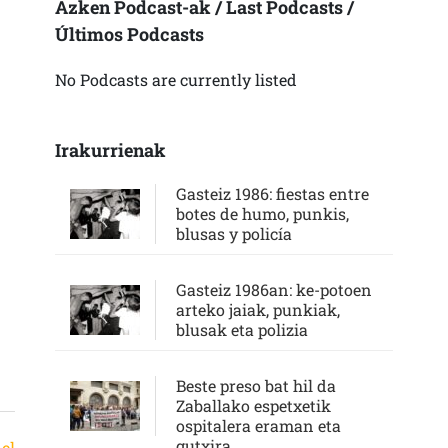
Azken Podcast-ak / Last Podcasts /
Últimos Podcasts
No Podcasts are currently listed
Irakurrienak
Gasteiz 1986: fiestas entre
botes de humo, punkis,
blusas y policía
Gasteiz 1986an: ke-potoen
arteko jaiak, punkiak,
blusak eta polizia
Beste preso bat hil da
Zaballako espetxetik
ospitalera eraman eta
gutxira
el