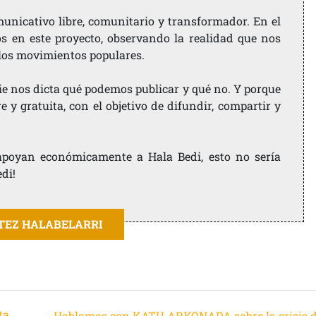
nicativo libre, comunitario y transformador. En el
os en este proyecto, observando la realidad que nos
 los movimientos populares.
ie nos dicta qué podemos publicar y qué no. Y porque
 y gratuita, con el objetivo de difundir, compartir y
e apoyan económicamente a Hala Bedi, esto no sería
edi!
ITEZ HALABELARRI
ta
Hablamos con KATU ARKONADA sobre la crisis d