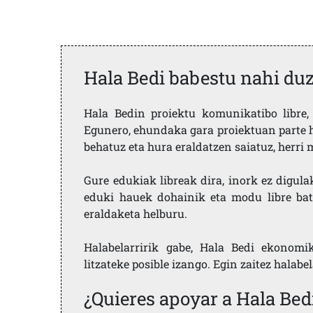
Hala Bedi babestu nahi du
Hala Bedin proiektu komunikatibo libre, 
Egunero, ehundaka gara proiektuan parte h
behatuz eta hura eraldatzen saiatuz, herr
Gure edukiak libreak dira, inork ez digula
eduki hauek dohainik eta modu libre bat
eraldaketa helburu.
Halabelarririk gabe, Hala Bedi ekonomi
litzateke posible izango. Egin zaitez halabe
¿Quieres apoyar a Hala Bed