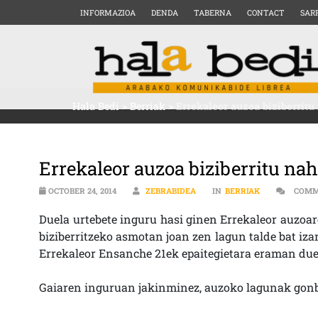
INFORMAZIOA
DENDA
TABERNA
CONTACT
SAR
Hala Bedi
>
Berriak
>
Errekaleor auzoa biziberritu
Errekaleor auzoa biziberritu nahi
OCTOBER 24, 2014
ZEBRABIDEA
IN
BERRIAK
COMM
Duela urtebete inguru hasi ginen Errekaleor auzoare
biziberritzeko asmotan joan zen lagun talde bat iza
Errekaleor Ensanche 21ek epaitegietara eraman duel
Gaiaren inguruan jakinminez, auzoko lagunak gonb