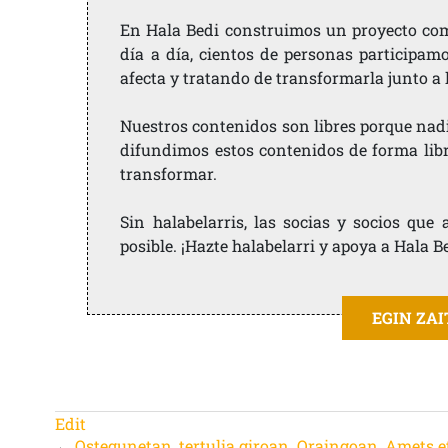
En Hala Bedi construimos un proyecto comu
día a día, cientos de personas participam
afecta y tratando de transformarla junto a
Nuestros contenidos son libres porque nad
difundimos estos contenidos de forma libre
transformar.
Sin halabelarris, las socias y socios qu
posible. ¡Hazte halabelarri y apoya a Hala B
EGIN ZA
Edit
←
Ostegunetan, tertulia giroan. Oraingoan, Amets e