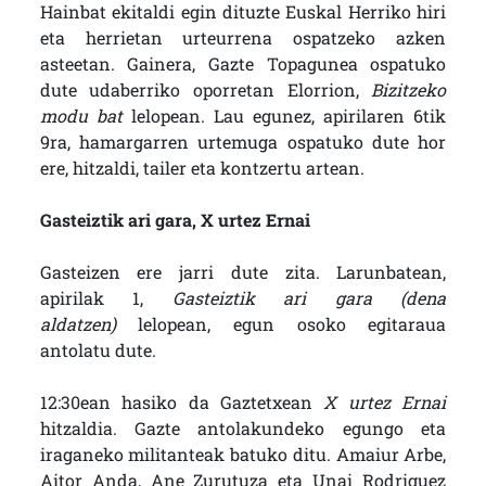
Hainbat ekitaldi egin dituzte Euskal Herriko hiri
eta herrietan urteurrena ospatzeko azken
asteetan. Gainera, Gazte Topagunea ospatuko
dute udaberriko oporretan Elorrion,
Bizitzeko
modu bat
lelopean. Lau egunez, apirilaren 6tik
9ra, hamargarren urtemuga ospatuko dute hor
ere, hitzaldi, tailer eta kontzertu artean.
Gasteiztik ari gara, X urtez Ernai
Gasteizen ere jarri dute zita. Larunbatean,
apirilak 1,
Gasteiztik ari gara (dena
aldatzen)
lelopean, egun osoko egitaraua
antolatu dute.
12:30ean hasiko da Gaztetxean
X urtez Ernai
hitzaldia. Gazte antolakundeko egungo eta
iraganeko militanteak batuko ditu. Amaiur Arbe,
Aitor Anda, Ane Zurutuza eta Unai Rodriguez