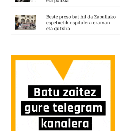
eta polizia
Beste preso bat hil da Zaballako
espetxetik ospitalera eraman
eta gutxira