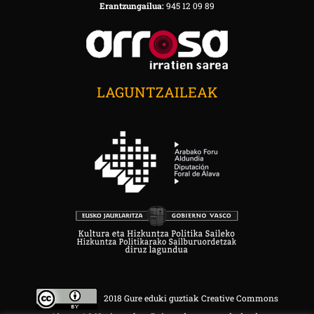
Erantzungailua:
945 12 09 89
LAGUNTZAILEAK
2018 Gure eduki guztiak Creative Commons