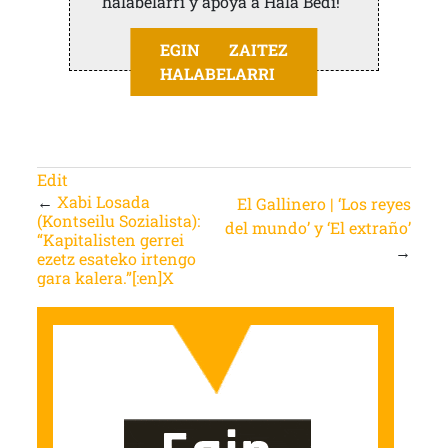
halabelarri y apoya a Hala Bedi!
EGIN ZAITEZ
HALABELARRI
Edit
←
Xabi Losada
El Gallinero | ‘Los reyes
(Kontseilu Sozialista):
del mundo’ y ‘El extraño’
“Kapitalisten gerrei
→
ezetz esateko irtengo
gara kalera.”[:en]X