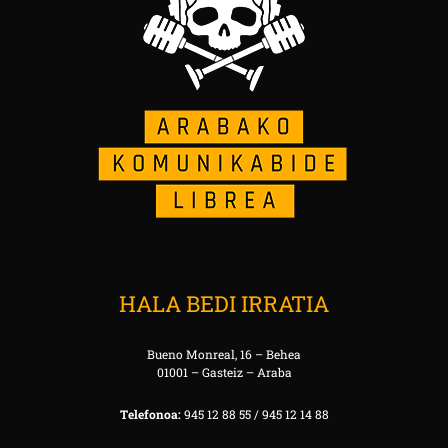
HALA BEDI IRRATIA
Bueno Monreal, 16 – Behea
01001 – Gasteiz – Araba
Telefonoa:
945 12 88 55 / 945 12 14 88