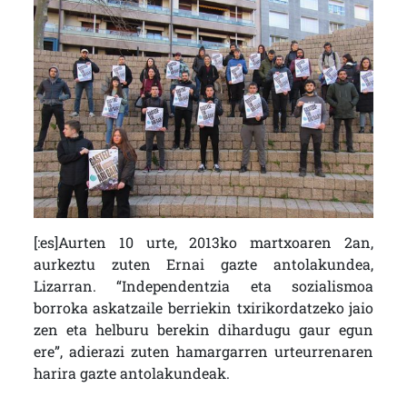
[:es]Aurten 10 urte, 2013ko martxoaren 2an,
aurkeztu zuten Ernai gazte antolakundea,
Lizarran. “Independentzia eta sozialismoa
borroka askatzaile berriekin txirikordatzeko jaio
zen eta helburu berekin dihardugu gaur egun
ere”, adierazi zuten hamargarren urteurrenaren
harira gazte antolakundeak.