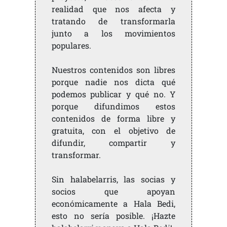
realidad que nos afecta y
tratando de transformarla
junto a los movimientos
populares.
Nuestros contenidos son libres
porque nadie nos dicta qué
podemos publicar y qué no. Y
porque difundimos estos
contenidos de forma libre y
gratuita, con el objetivo de
difundir, compartir y
transformar.
Sin halabelarris, las socias y
socios que apoyan
económicamente a Hala Bedi,
esto no sería posible. ¡Hazte