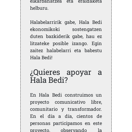
elkarbanatzea eta eraldaketa
helburu.
Halabelarririk gabe, Hala Bedi
ekonomikoki sostengatzen
duten bazkiderik gabe, hau ez
litzateke posible izango. Egin
zaitez halabelarri eta babestu
Hala Bedi!
¿Quieres apoyar a
Hala Bedi?
En Hala Bedi construimos un
proyecto comunicativo libre,
comunitario y transformador.
En el día a día, cientos de
personas participamos en este
proyecto, observando la