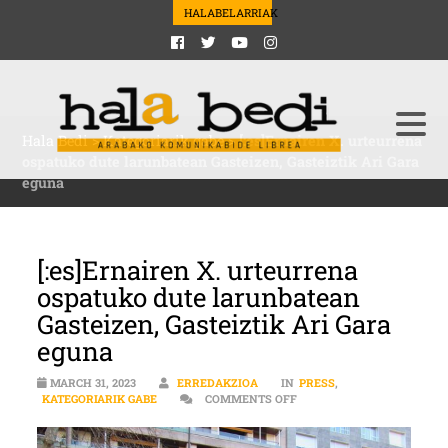
HALABELARRIAK
Hala Bedi
>
Kategoriarik gabe
>
[:es]Ernairen X. urteurrena
ospatuko dute larunbatean Gasteizen, Gasteiztik Ari Gara
eguna
[:es]Ernairen X. urteurrena
ospatuko dute larunbatean
Gasteizen, Gasteiztik Ari Gara
eguna
MARCH 31, 2023
ERREDAKZIOA
IN
PRESS
,
ON [:ES]ERNAIREN X. URT
KATEGORIARIK GABE
COMMENTS OFF