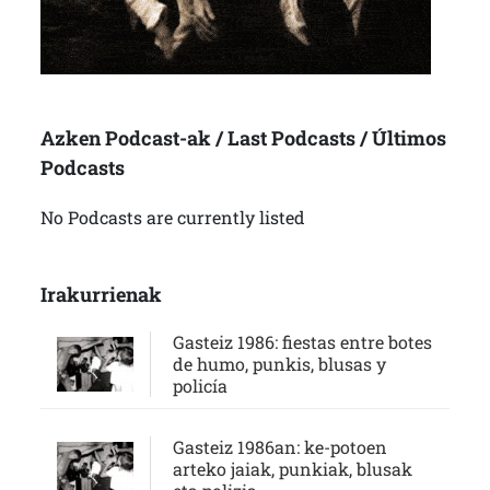
Azken Podcast-ak / Last Podcasts / Últimos
Podcasts
No Podcasts are currently listed
Irakurrienak
Gasteiz 1986: fiestas entre botes
de humo, punkis, blusas y
policía
Gasteiz 1986an: ke-potoen
arteko jaiak, punkiak, blusak