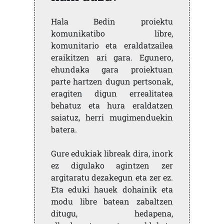
Hala Bedin proiektu
komunikatibo libre,
komunitario eta eraldatzailea
eraikitzen ari gara. Egunero,
ehundaka gara proiektuan
parte hartzen dugun pertsonak,
eragiten digun errealitatea
behatuz eta hura eraldatzen
saiatuz, herri mugimenduekin
batera.
Gure edukiak libreak dira, inork
ez digulako agintzen zer
argitaratu dezakegun eta zer ez.
Eta eduki hauek dohainik eta
modu libre batean zabaltzen
ditugu, hedapena,