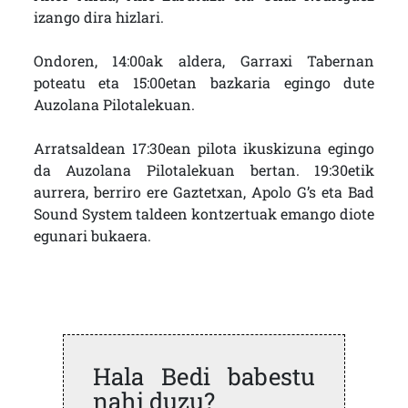
izango dira hizlari.
Ondoren, 14:00ak aldera, Garraxi Tabernan
poteatu eta 15:00etan bazkaria egingo dute
Auzolana Pilotalekuan.
Arratsaldean 17:30ean pilota ikuskizuna egingo
da Auzolana Pilotalekuan bertan. 19:30etik
aurrera, berriro ere Gaztetxan, Apolo G’s eta Bad
Sound System taldeen kontzertuak emango diote
egunari bukaera.
Hala Bedi babestu
nahi duzu?