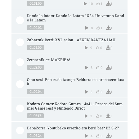
00:51:00
10
1
1
Dando la latam: Dando la Latam 1X24: Un verano Dand
o la Latam
01:00:02
8
1
1
Zaharrak Berri: XVI. saioa - AZKEN DANTZA HAU
01:08:00
9
0
0
Zeresanik ez: MAKRIBA!
01:02:00
6
0
1
O no será-Edo ez da izango: Beldurra eta arte eszenikoa
k
01:00:04
3
0
1
Kodoro Games: Kodoro Games - 4×41 - Resaca del Sum
mer Game Fest y Nintendo Direct
01:06:17
3
0
1
BabaZorra: Youtubeko urrezko era berri bat? BZ 3-27
01:06:24
4
0
1