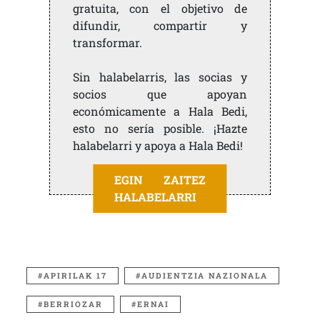
gratuita, con el objetivo de
difundir, compartir y
transformar.
Sin halabelarris, las socias y
socios que apoyan
económicamente a Hala Bedi,
esto no sería posible. ¡Hazte
halabelarri y apoya a Hala Bedi!
EGIN ZAITEZ
HALABELARRI
APIRILAK 17
AUDIENTZIA NAZIONALA
BERRIOZAR
ERNAI