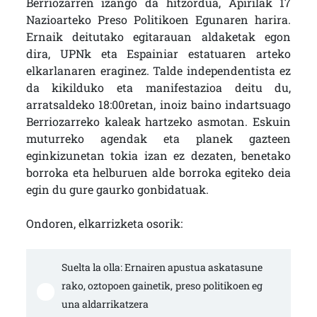
Berriozarren izango da hitzordua, Apirilak 17
Nazioarteko Preso Politikoen Egunaren harira.
Ernaik deitutako egitarauan aldaketak egon
dira, UPNk eta Espainiar estatuaren arteko
elkarlanaren eraginez. Talde independentista ez
da kikilduko eta manifestazioa deitu du,
arratsaldeko 18:00retan, inoiz baino indartsuago
Berriozarreko kaleak hartzeko asmotan. Eskuin
muturreko agendak eta planek gazteen
eginkizunetan tokia izan ez dezaten, benetako
borroka eta helburuen alde borroka egiteko deia
egin du gure gaurko gonbidatuak.
Ondoren, elkarrizketa osorik:
Suelta la olla: Ernairen apustua askatasune
rako, oztopoen gainetik, preso politikoen eg
una aldarrikatzera