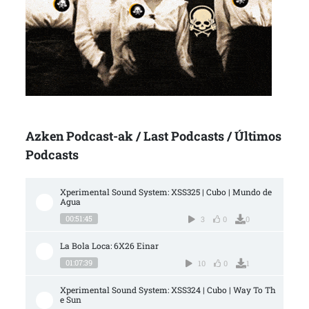
Azken Podcast-ak / Last Podcasts / Últimos
Podcasts
Xperimental Sound System: XSS325 | Cubo | Mundo de 
Agua
00:51:45
3
0
0
La Bola Loca: 6X26 Einar
01:07:39
10
0
1
Xperimental Sound System: XSS324 | Cubo | Way To Th
e Sun