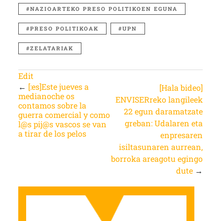
NAZIOARTEKO PRESO POLITIKOEN EGUNA
PRESO POLITIKOAK
UPN
ZELATARIAK
Edit
←
[:es]Este jueves a
[Hala bideo]
medianoche os
ENVISERreko langileek
contamos sobre la
22 egun daramatzate
guerra comercial y como
greban: Udalaren eta
l@s pij@s vascos se van
a tirar de los pelos
enpresaren
isiltasunaren aurrean,
borroka areagotu egingo
dute
→