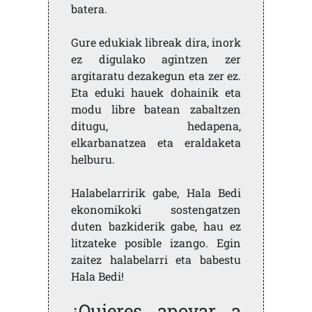
batera.
Gure edukiak libreak dira, inork
ez digulako agintzen zer
argitaratu dezakegun eta zer ez.
Eta eduki hauek dohainik eta
modu libre batean zabaltzen
ditugu, hedapena,
elkarbanatzea eta eraldaketa
helburu.
Halabelarririk gabe, Hala Bedi
ekonomikoki sostengatzen
duten bazkiderik gabe, hau ez
litzateke posible izango. Egin
zaitez halabelarri eta babestu
Hala Bedi!
¿Quieres apoyar a