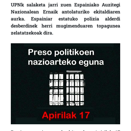
UPNk salaketa jarri zuen Espainiako Auzitegi
Nazionalean Ernaik antolaturiko ekitaldiaren
aurka. Espainiar estatuko polizia alderdi
desberdinek herri mugimenduaren topagunea
zelatatzekoak dira.