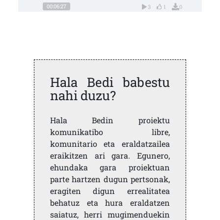
00:06:27
3
1
0
Hala Bedi babestu
nahi duzu?
Hala Bedin proiektu
komunikatibo libre,
komunitario eta eraldatzailea
eraikitzen ari gara. Egunero,
ehundaka gara proiektuan
parte hartzen dugun pertsonak,
eragiten digun errealitatea
behatuz eta hura eraldatzen
saiatuz, herri mugimenduekin