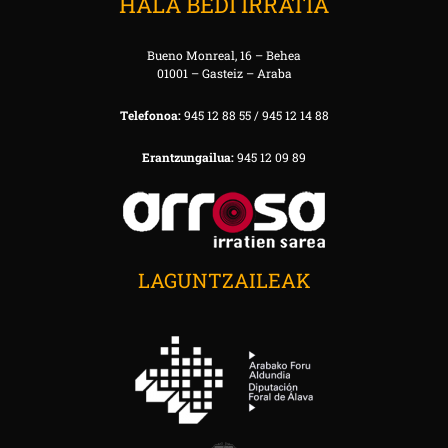
HALA BEDI IRRATIA
Bueno Monreal, 16 – Behea
01001 – Gasteiz – Araba
Telefonoa:
945 12 88 55 / 945 12 14 88
Erantzungailua:
945 12 09 89
LAGUNTZAILEAK