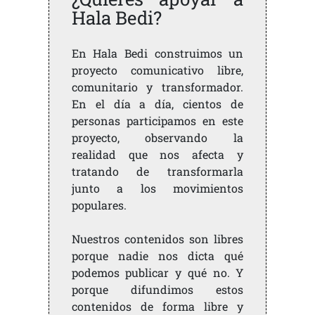
Hala Bedi?
En Hala Bedi construimos un
proyecto comunicativo libre,
comunitario y transformador.
En el día a día, cientos de
personas participamos en este
proyecto, observando la
realidad que nos afecta y
tratando de transformarla
junto a los movimientos
populares.
Nuestros contenidos son libres
porque nadie nos dicta qué
podemos publicar y qué no. Y
porque difundimos estos
contenidos de forma libre y