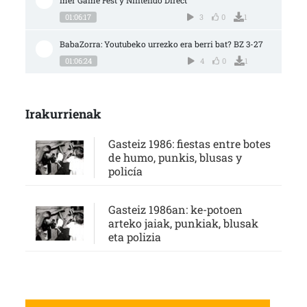
01:06:17
3
0
1
BabaZorra: Youtubeko urrezko era berri bat? BZ 3-27
01:06:24
4
0
1
Irakurrienak
Gasteiz 1986: fiestas entre botes
de humo, punkis, blusas y
policía
Gasteiz 1986an: ke-potoen
arteko jaiak, punkiak, blusak
eta polizia