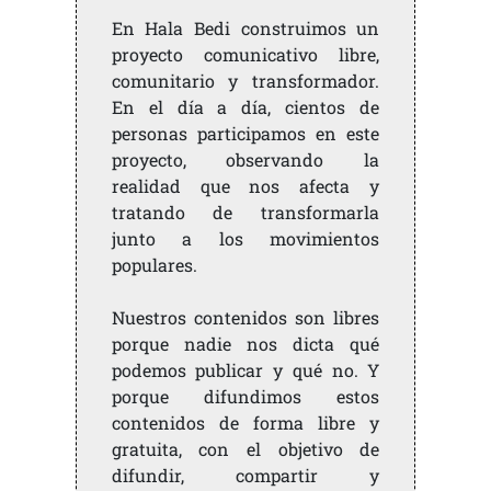
En Hala Bedi construimos un
proyecto comunicativo libre,
comunitario y transformador.
En el día a día, cientos de
personas participamos en este
proyecto, observando la
realidad que nos afecta y
tratando de transformarla
junto a los movimientos
populares.
Nuestros contenidos son libres
porque nadie nos dicta qué
podemos publicar y qué no. Y
porque difundimos estos
contenidos de forma libre y
gratuita, con el objetivo de
difundir, compartir y