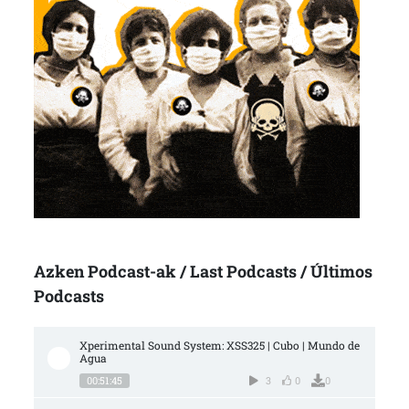
Azken Podcast-ak / Last Podcasts / Últimos
Podcasts
Xperimental Sound System: XSS325 | Cubo | Mundo de 
Agua
00:51:45
3
0
0