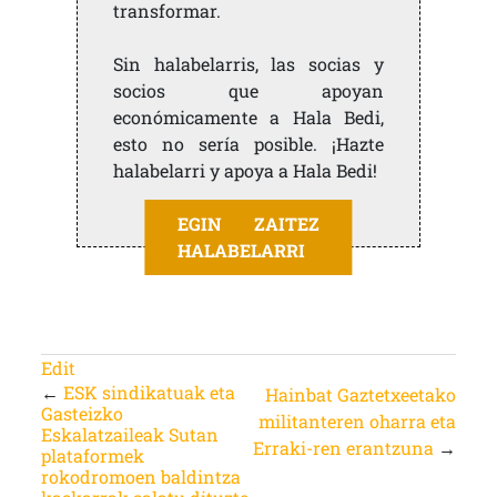
transformar.
Sin halabelarris, las socias y
socios que apoyan
económicamente a Hala Bedi,
esto no sería posible. ¡Hazte
halabelarri y apoya a Hala Bedi!
EGIN ZAITEZ
HALABELARRI
Edit
←
ESK sindikatuak eta
Hainbat Gaztetxeetako
Gasteizko
militanteren oharra eta
Eskalatzaileak Sutan
Erraki-ren erantzuna
→
plataformek
rokodromoen baldintza