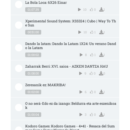
La Bola Loca: 6X26 Einar
01:07:39
10
0
1
Xperimental Sound System: XSS324 | Cubo | Way To Th
e Sun
00:51:00
10
1
1
Dando la latam: Dando la Latam 1X24: Un verano Dand
o la Latam
01:00:02
8
1
1
Zaharrak Berri: XVI. saioa - AZKEN DANTZA HAU
01:08:00
9
0
0
Zeresanik ez: MAKRIBA!
01:02:00
6
0
1
O no será-Edo ez da izango: Beldurra eta arte eszenikoa
k
01:00:04
3
0
1
Kodoro Games: Kodoro Games - 4×41 - Resaca del Sum
mer Game Fest y Nintendo Direct