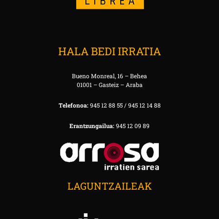
HALA BEDI IRRATIA
Bueno Monreal, 16 – Behea
01001 – Gasteiz – Araba
Telefonoa:
945 12 88 55 / 945 12 14 88
Erantzungailua:
945 12 09 89
LAGUNTZAILEAK