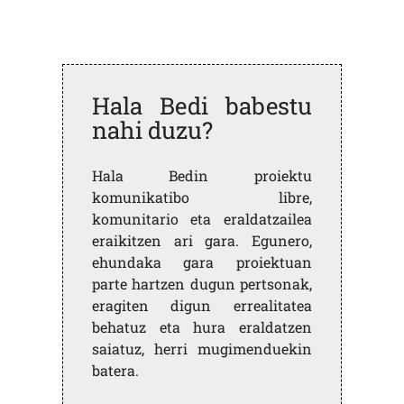
Hala Bedi babestu
nahi duzu?
Hala Bedin proiektu
komunikatibo libre,
komunitario eta eraldatzailea
eraikitzen ari gara. Egunero,
ehundaka gara proiektuan
parte hartzen dugun pertsonak,
eragiten digun errealitatea
behatuz eta hura eraldatzen
saiatuz, herri mugimenduekin
batera.