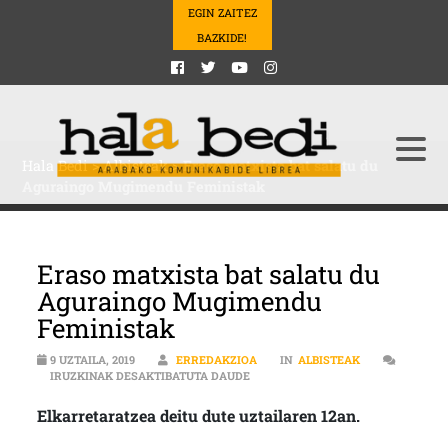
EGIN ZAITEZ
BAZKIDE!
Hala Bedi
>
Albisteak
>
Eraso matxista bat salatu du
Aguraingo Mugimendu Feministak
Eraso matxista bat salatu du
Aguraingo Mugimendu
Feministak
9 UZTAILA, 2019
ERREDAKZIOA
IN
ALBISTEAK
ERASO MATXISTA BAT SALATU DU
IRUZKINAK DESAKTIBATUTA DAUDE
Elkarretaratzea deitu dute uztailaren 12an.