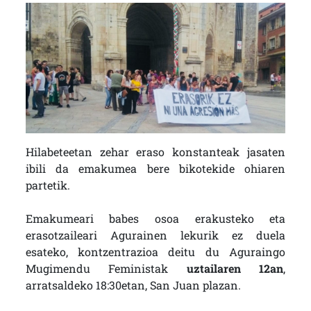
Hilabeteetan zehar eraso konstanteak jasaten
ibili da emakumea bere bikotekide ohiaren
partetik.
Emakumeari babes osoa erakusteko eta
erasotzaileari Agurainen lekurik ez duela
esateko, kontzentrazioa deitu du Aguraingo
Mugimendu Feministak
uztailaren 12an
,
arratsaldeko 18:30etan, San Juan plazan.