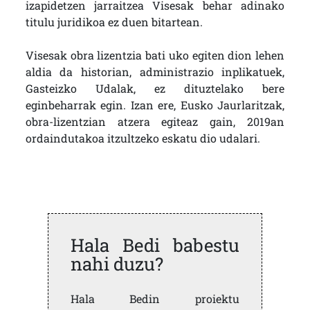
izapidetzen jarraitzea Visesak behar adinako
titulu juridikoa ez duen bitartean.
Visesak obra lizentzia bati uko egiten dion lehen
aldia da historian, administrazio inplikatuek,
Gasteizko Udalak, ez dituztelako bere
eginbeharrak egin. Izan ere, Eusko Jaurlaritzak,
obra-lizentzian atzera egiteaz gain, 2019an
ordaindutakoa itzultzeko eskatu dio udalari.
Hala Bedi babestu
nahi duzu?
Hala Bedin proiektu