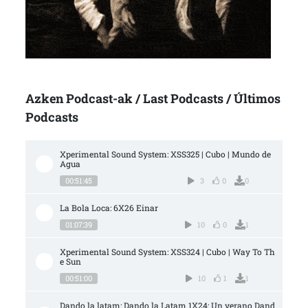
Azken Podcast-ak / Last Podcasts / Últimos
Podcasts
Xperimental Sound System: XSS325 | Cubo | Mundo de 
Agua
00:51:45
3
0
0
La Bola Loca: 6X26 Einar
01:07:39
10
0
1
Xperimental Sound System: XSS324 | Cubo | Way To Th
e Sun
00:51:00
10
1
1
Dando la latam: Dando la Latam 1X24: Un verano Dand