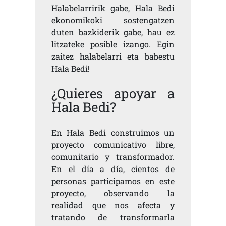
Halabelarririk gabe, Hala Bedi
ekonomikoki sostengatzen
duten bazkiderik gabe, hau ez
litzateke posible izango. Egin
zaitez halabelarri eta babestu
Hala Bedi!
¿Quieres apoyar a
Hala Bedi?
En Hala Bedi construimos un
proyecto comunicativo libre,
comunitario y transformador.
En el día a día, cientos de
personas participamos en este
proyecto, observando la
realidad que nos afecta y
tratando de transformarla