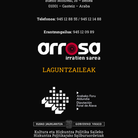
Bueno Monreal, 16 – Behea
01001 – Gasteiz – Araba
Telefonoa:
945 12 88 55 / 945 12 14 88
Erantzungailua:
945 12 09 89
LAGUNTZAILEAK