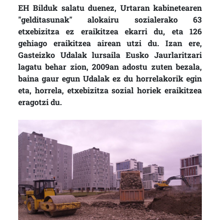
EH Bilduk salatu duenez, Urtaran kabinetearen
"gelditasunak" alokairu sozialerako 63
etxebizitza ez eraikitzea ekarri du, eta 126
gehiago eraikitzea airean utzi du. Izan ere,
Gasteizko Udalak lursaila Eusko Jaurlaritzari
lagatu behar zion, 2009an adostu zuten bezala,
baina gaur egun Udalak ez du horrelakorik egin
eta, horrela, etxebizitza sozial horiek eraikitzea
eragotzi du.