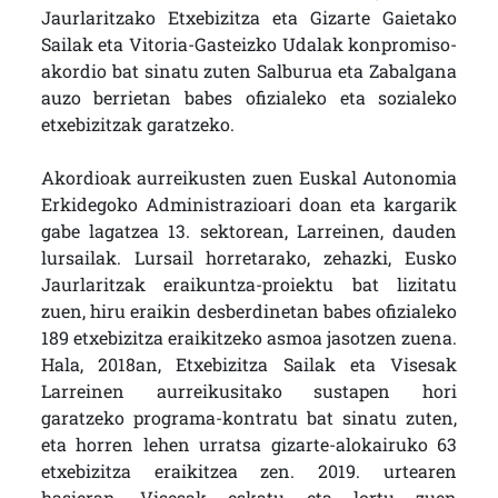
Jaurlaritzako Etxebizitza eta Gizarte Gaietako
Sailak eta Vitoria-Gasteizko Udalak konpromiso-
akordio bat sinatu zuten Salburua eta Zabalgana
auzo berrietan babes ofizialeko eta sozialeko
etxebizitzak garatzeko.
Akordioak aurreikusten zuen Euskal Autonomia
Erkidegoko Administrazioari doan eta kargarik
gabe lagatzea 13. sektorean, Larreinen, dauden
lursailak. Lursail horretarako, zehazki, Eusko
Jaurlaritzak eraikuntza-proiektu bat lizitatu
zuen, hiru eraikin desberdinetan babes ofizialeko
189 etxebizitza eraikitzeko asmoa jasotzen zuena.
Hala, 2018an, Etxebizitza Sailak eta Visesak
Larreinen aurreikusitako sustapen hori
garatzeko programa-kontratu bat sinatu zuten,
eta horren lehen urratsa gizarte-alokairuko 63
etxebizitza eraikitzea zen. 2019. urtearen
hasieran, Visesak eskatu eta lortu zuen