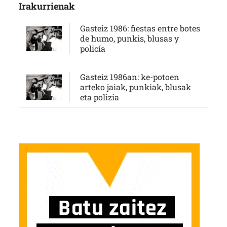
Irakurrienak
Gasteiz 1986: fiestas entre botes
de humo, punkis, blusas y
policía
Gasteiz 1986an: ke-potoen
arteko jaiak, punkiak, blusak
eta polizia