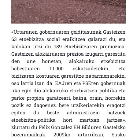
«Urtaranen gobernuaren gelditasunak Gasteizen
63 etxebizitza sozial eraikitzea galarazi du, eta
kolokan utzi du 189 etxebizitzaren promozioa.
Gasteizen alokairuaren prezioa izugarri garestitu
den une honetan, alokairuko etxebizitza
babestuaren 10.000 eskatzailerekin, eta
bizitzaren kostuaren garestitze nabarmenarekin,
oso larria izan da. EAJren eta PSEren gobernuak
uko egin dio alokairuko etxebizitzen politika eta
parke propioa garatzeari, baina, orain, horrekin
pozik ez dagoenez, bere utzikeriarekin eragotzi
egiten du beste administrazio batzuek
etxebizitza-politika hori martxan jartzea»,
ziurtatu du Felix Gonzalez EH Bilduren Gasteizko
bozeramaileak. 2009ko urtarrilean, Eusko