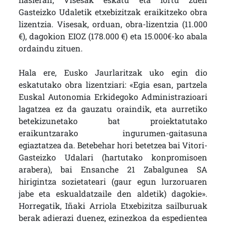
Gasteizko Udaletik etxebizitzak eraikitzeko obra
lizentzia. Visesak, orduan, obra-lizentzia (11.000
€), dagokion EIOZ (178.000 €) eta 15.000€-ko abala
ordaindu zituen.
Hala ere, Eusko Jaurlaritzak uko egin dio
eskatutako obra lizentziari: «Egia esan, partzela
Euskal Autonomia Erkidegoko Administrazioari
lagatzea ez da gauzatu oraindik, eta aurretiko
betekizunetako bat proiektatutako
eraikuntzarako ingurumen-gaitasuna
egiaztatzea da. Betebehar hori betetzea bai Vitori-
Gasteizko Udalari (hartutako konpromisoen
arabera), bai Ensanche 21 Zabalgunea SA
hirigintza sozietateari (gaur egun lurzoruaren
jabe eta eskualdatzaile den aldetik) dagokie».
Horregatik, Iñaki Arriola Etxebizitza sailburuak
berak adierazi duenez, ezinezkoa da espedientea