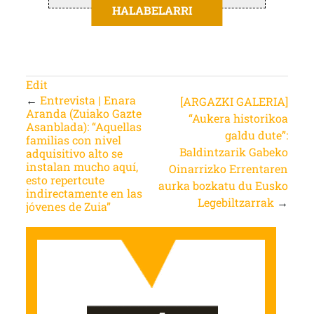
HALABELARRI
Edit
←
Entrevista | Enara
[ARGAZKI GALERIA]
Aranda (Zuiako Gazte
“Aukera historikoa
Asanblada): “Aquellas
galdu dute”:
familias con nivel
Baldintzarik Gabeko
adquisitivo alto se
instalan mucho aquí,
Oinarrizko Errentaren
esto repertcute
aurka bozkatu du Eusko
indirectamente en las
Legebiltzarrak
→
jóvenes de Zuia”