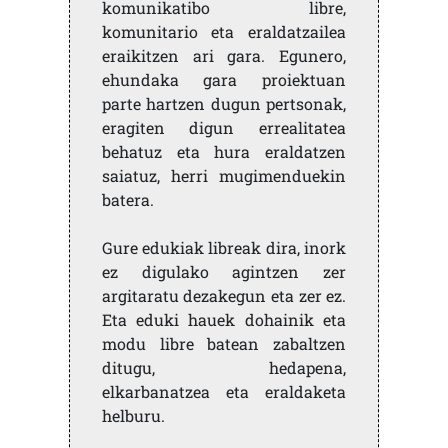
komunikatibo libre,
komunitario eta eraldatzailea
eraikitzen ari gara. Egunero,
ehundaka gara proiektuan
parte hartzen dugun pertsonak,
eragiten digun errealitatea
behatuz eta hura eraldatzen
saiatuz, herri mugimenduekin
batera.
Gure edukiak libreak dira, inork
ez digulako agintzen zer
argitaratu dezakegun eta zer ez.
Eta eduki hauek dohainik eta
modu libre batean zabaltzen
ditugu, hedapena,
elkarbanatzea eta eraldaketa
helburu.