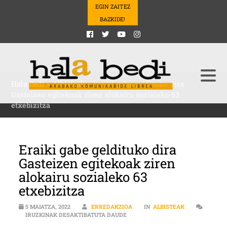
EGIN ZAITEZ
BAZKIDE!
Hala Bedi
>
Albisteak
>
Eraiki gabe geldituko dira
Gasteizen egitekoak ziren alokairu sozialeko 63
etxebizitza
Eraiki gabe geldituko dira
Gasteizen egitekoak ziren
alokairu sozialeko 63
etxebizitza
5 MAIATZA, 2022
ERREDAKZIOA
IN
ALBISTEAK
ERAIKI GABE GELDITUKO DIRA GAS
IRUZKINAK DESAKTIBATUTA DAUDE