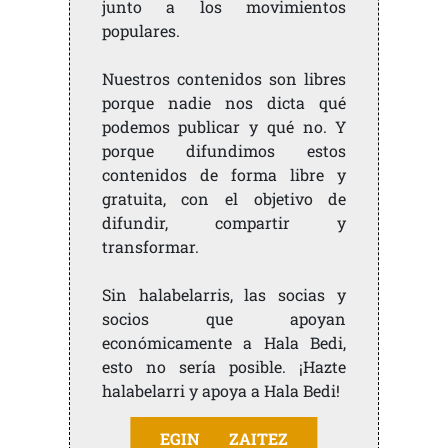
junto a los movimientos
populares.
Nuestros contenidos son libres
porque nadie nos dicta qué
podemos publicar y qué no. Y
porque difundimos estos
contenidos de forma libre y
gratuita, con el objetivo de
difundir, compartir y
transformar.
Sin halabelarris, las socias y
socios que apoyan
económicamente a Hala Bedi,
esto no sería posible. ¡Hazte
halabelarri y apoya a Hala Bedi!
EGIN ZAITEZ