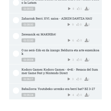
o la Latam
01:00:02
8
1
1
Zaharrak Berri: XVI. saioa - AZKEN DANTZA HAU
01:08:00
9
0
0
Zeresanik ez: MAKRIBA!
01:02:00
6
0
1
O no será-Edo ez da izango: Beldurra eta arte eszenikoa
k
01:00:04
3
0
1
Kodoro Games: Kodoro Games - 4×41 - Resaca del Sum
mer Game Fest y Nintendo Direct
01:06:17
3
0
1
BabaZorra: Youtubeko urrezko era berri bat? BZ 3-27
01:06:24
4
0
1