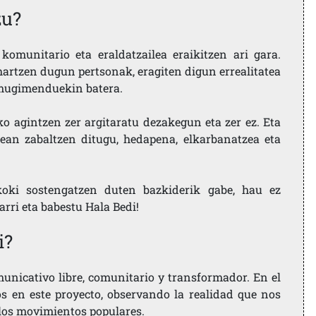
zu?
komunitario eta eraldatzailea eraikitzen ari gara.
artzen dugun pertsonak, eragiten digun errealitatea
i mugimenduekin batera.
ko agintzen zer argitaratu dezakegun eta zer ez. Eta
ean zabaltzen ditugu, hedapena, elkarbanatzea eta
koki sostengatzen duten bazkiderik gabe, hau ez
larri eta babestu Hala Bedi!
i?
nicativo libre, comunitario y transformador. En el
os en este proyecto, observando la realidad que nos
 los movimientos populares.