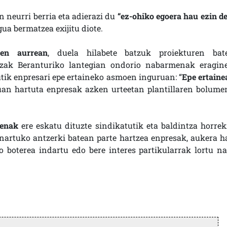
 neurri berria eta adierazi du
“ez-ohiko egoera hau ezin de
gua bermatzea exijitu diote.
oen aurrean
, duela hilabete batzuk proiekturen bat
zak Beranturiko lantegian ondorio nabarmenak eragine
tik enpresari epe ertaineko asmoen inguruan: “
Epe ertaine
uan hartuta enpresak azken urteetan plantillaren bolume
nenak
ere eskatu dituzte sindikatutik eta baldintza horrek
nartuko antzerki batean parte hartzea enpresak, aukera h
o boterea indartu edo bere interes partikularrak lortu na