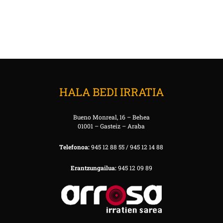
HALA BEDI IRRATIA
Bueno Monreal, 16 – Behea
01001 – Gasteiz – Araba
Telefonoa:
945 12 88 55 / 945 12 14 88
Erantzungailua:
945 12 09 89