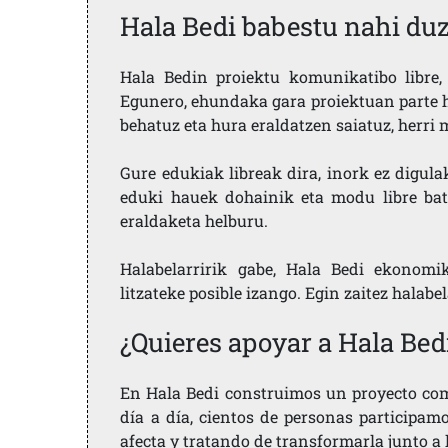
Hala Bedi babestu nahi du
Hala Bedin proiektu komunikatibo libre, 
Egunero, ehundaka gara proiektuan parte h
behatuz eta hura eraldatzen saiatuz, herr
Gure edukiak libreak dira, inork ez digula
eduki hauek dohainik eta modu libre bat
eraldaketa helburu.
Halabelarririk gabe, Hala Bedi ekonomi
litzateke posible izango. Egin zaitez halabe
¿Quieres apoyar a Hala Bed
En Hala Bedi construimos un proyecto comu
día a día, cientos de personas participam
afecta y tratando de transformarla junto a