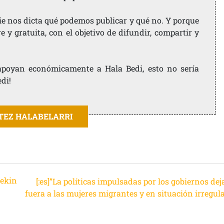
ie nos dicta qué podemos publicar y qué no. Y porque
 y gratuita, con el objetivo de difundir, compartir y
e apoyan económicamente a Hala Bedi, esto no sería
edi!
ITEZ HALABELARRI
rekin
[:es]”La políticas impulsadas por los gobiernos de
fuera a las mujeres migrantes y en situación irregula