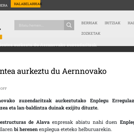
HALABELARRIAK
RERA
BERRIAK
IRITZIAK
HA
ZOZKETAK
dientea aurkeztu du Aernnovako zuzendaritzak
ientea aurkeztu du Aernnovako
ON [:EN]ENPLEGU ERREGULAZIO ESPEDIENTEA AURKEZTU DU AERNNOVAKO
 OFF
nnovako zuzendaritzak aurkeztutako Enplegu Erregulaz
ea eta lan-baldintza duinak exijitu dituzte.
estructuras de Alava
enpresak abiatu nahi duen
Enple
llaren
bi herenen
enplegua eteteko helburuarekin.