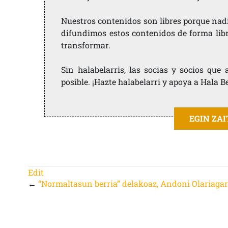
Nuestros contenidos son libres porque nad
difundimos estos contenidos de forma libre
transformar.
Sin halabelarris, las socias y socios qu
posible. ¡Hazte halabelarri y apoya a Hala B
EGIN ZA
Edit
←
“Normaltasun berria” delakoaz, Andoni Olariaga