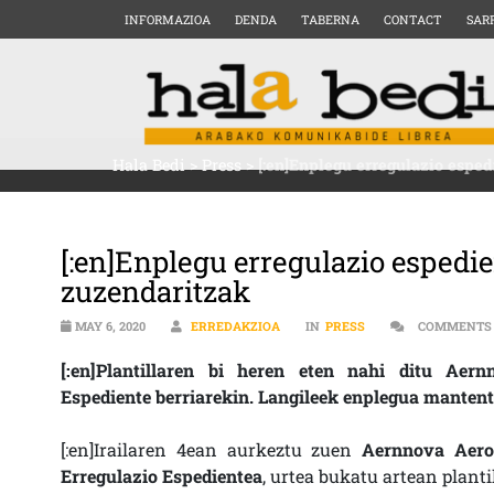
INFORMAZIOA
DENDA
TABERNA
CONTACT
SAR
Hala Bedi
>
Press
>
[:en]Enplegu erregulazio espe
[:en]Enplegu erregulazio esped
zuzendaritzak
MAY 6, 2020
ERREDAKZIOA
IN
PRESS
COMMENTS
[:en]Plantillaren bi heren eten nahi ditu Aer
Espediente berriarekin. Langileek enplegua mantentz
[:en]Irailaren 4ean aurkeztu zuen
Aernnova Aero
Erregulazio Espedientea
, urtea bukatu artean planti