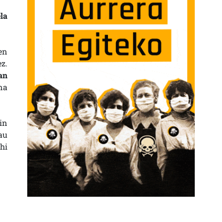
la
en
z.
an
na
in
au
hi