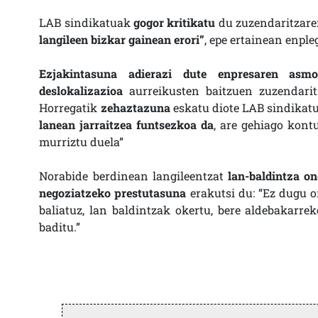
LAB sindikatuak
gogor kritikatu
du zuzendaritzaren
langileen bizkar gainean erori”
, epe ertainean enple
Ezjakintasuna adierazi dute enpresaren asm
deslokalizazioa
aurreikusten baitzuen zuzendarit
Horregatik
zehaztazuna
eskatu diote LAB sindikatu
lanean jarraitzea funtsezkoa da
, are gehiago kont
murriztu duela”
Norabide berdinean langileentzat
lan-baldintza o
negoziatzeko prestutasuna
erakutsi du: “Ez dugu o
baliatuz, lan baldintzak okertu, bere aldebakarrek
baditu.”