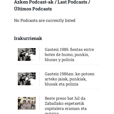
Azken Podcast-ak / Last Podcasts /
Últimos Podcasts
No Podcasts are currently listed
Irakurrienak
Gasteiz 1986: fiestas entre
botes de humo, punkis,
blusas y policía
Gasteiz 1986an: ke-potoen
arteko jaiak, punkiak,
blusak eta polizia
Beste preso bat hil da
Zaballako espetxetik
ospitalera eraman eta
gutxira