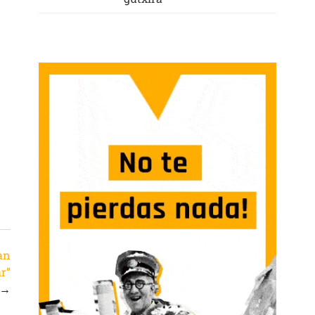
jan
r”
→