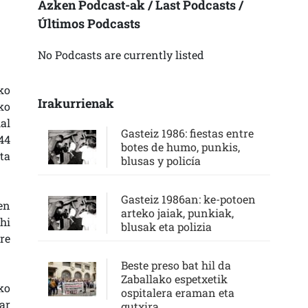
Azken Podcast-ak / Last Podcasts /
Últimos Podcasts
No Podcasts are currently listed
ko
Irakurrienak
ko
al
Gasteiz 1986: fiestas entre
44
botes de humo, punkis,
ta
blusas y policía
Gasteiz 1986an: ke-potoen
en
arteko jaiak, punkiak,
hi
blusak eta polizia
re
Beste preso bat hil da
Zaballako espetxetik
ko
ospitalera eraman eta
ar
gutxira