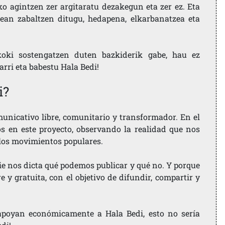
ko agintzen zer argitaratu dezakegun eta zer ez. Eta
ean zabaltzen ditugu, hedapena, elkarbanatzea eta
koki sostengatzen duten bazkiderik gabe, hau ez
larri eta babestu Hala Bedi!
i?
nicativo libre, comunitario y transformador. En el
os en este proyecto, observando la realidad que nos
 los movimientos populares.
ie nos dicta qué podemos publicar y qué no. Y porque
 y gratuita, con el objetivo de difundir, compartir y
e apoyan económicamente a Hala Bedi, esto no sería