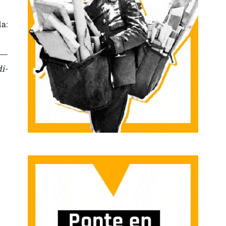
a:
i-