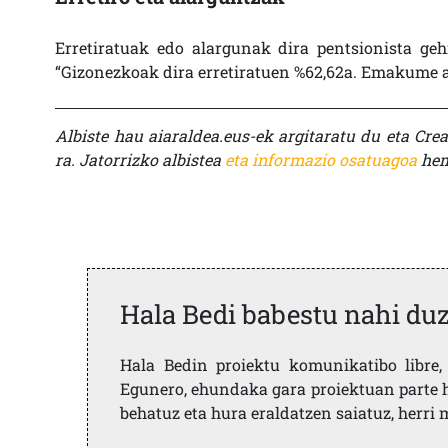
Erretiratuak edo alargunak dira pentsionista gehi
“Gizonezkoak dira erretiratuen %62,62a. Emakume al
Albiste hau aiaraldea.eus-ek argitaratu du eta Cre
ra. Jatorrizko albistea
eta informazio osatuagoa
hem
Hala Bedi babestu nahi du
Hala Bedin proiektu komunikatibo libre, 
Egunero, ehundaka gara proiektuan parte h
behatuz eta hura eraldatzen saiatuz, herr