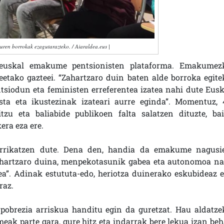
 euren borrokak ezagutarazteko. / Aiaraldea.eus |
 euskal emakume pentsionisten plataforma. Emakumez
etako gazteei. “Zahartzaro duin baten alde borroka egite
siodun eta feministen erreferentea izatea nahi dute Eusk
ista eta ikustezinak izateari aurre eginda”. Momentuz, 
tzu eta baliabide publikoen falta salatzen dituzte, bai
era eza ere.
ldarrikatzen dute. Dena den, handia da emakume nagusi
zahartzaro duina, menpekotasunik gabea eta autonomoa na
a”. Adinak estututa-edo, heriotza duinerako eskubideaz e
raz.
pobrezia arriskua handitu egin da guretzat. Hau aldatze
k parte gara, gure hitz eta indarrak bere lekua izan beh