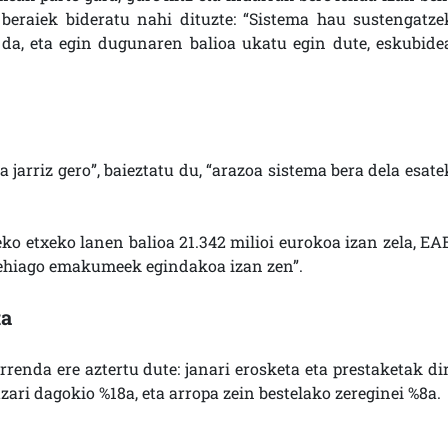
 beraiek bideratu nahi dituzte: “Sistema hau sustengatze
 da, eta egin dugunaren balioa ukatu egin dute, eskubide
 jarriz gero”, baieztatu du, “arazoa sistema bera dela esate
ko etxeko lanen balioa 21.342 milioi eurokoa izan zela, EA
gehiago emakumeek egindakoa izan zen”.
ta
renda ere aztertu dute: janari erosketa eta prestaketak di
ari dagokio %18a, eta arropa zein bestelako zereginei %8a.