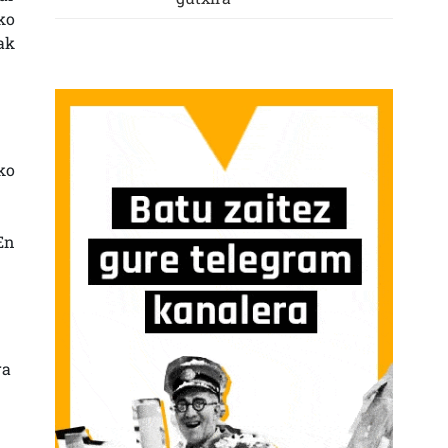
ko
ak
ko
En
ra