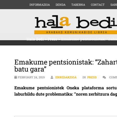
INFORMAZIOA
DENDA
TABERNA
CONTACT
SAR
Hala Bedi
>
Press
>
Emakume pentsionistak: “Zahar
Emakume pentsionistak: “Zahart
batu gara”
FEBRUARY 24, 2019
ERREDAKZIOA
IN
PRESS
COM
Emakume pentsionistek Oneka plataforma sortu 
laburbildu dute problematika: “noren zerbitzura d