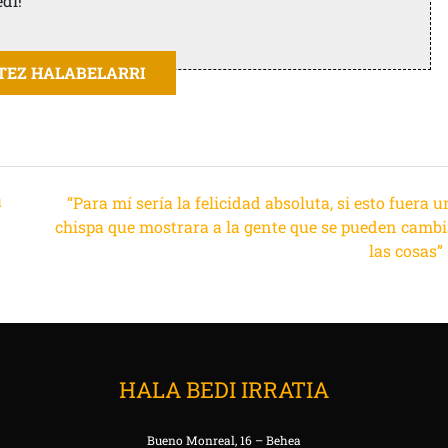
edi!
ITEZ HALABELARRI
u
“Para mí sería la felicidad absoluta, si esto fuera 
chispa que mostrara a la gente que se pueden cambi
las cosas”
HALA BEDI IRRATIA
Bueno Monreal, 16 – Behea