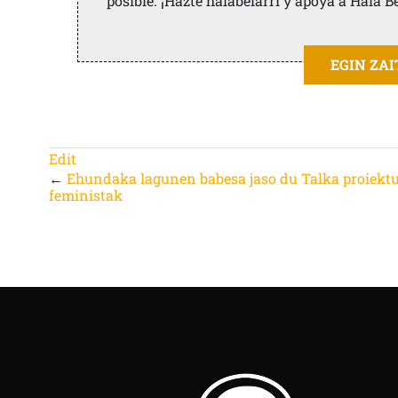
posible. ¡Hazte halabelarri y apoya a Hala B
EGIN ZA
Edit
←
Ehundaka lagunen babesa jaso du Talka proiekt
feministak