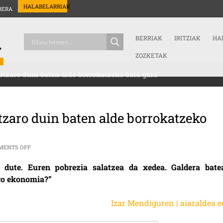
HALABELARRIAK
RERA
BERRIAK
IRITZIAK
HA
ZOZKETAK
tzaro duin baten alde borrokatzeko batu gara”
zaro duin baten alde borrokatzeko
ON EMAKUME PENTSIONISTAK: “ZAHARTZARO DUIN BATEN ALDE BO
MENTS OFF
dute. Euren pobrezia salatzea da xedea. Galdera bate
ago ekonomia?”
Izar Mendiguren | aiaraldea.e