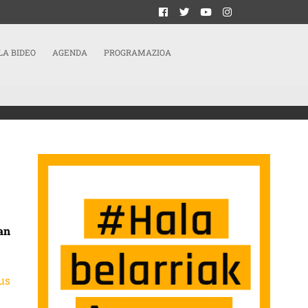
LA BIDEO
AGENDA
PROGRAMAZIOA
RROKATZEKO BATU GARA”
an
us