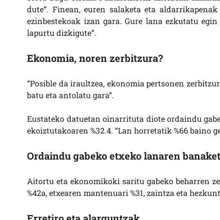
dute”. Finean, euren salaketa eta aldarrikapenak
ezinbestekoak izan gara. Gure lana ezkutatu egin
lapurtu dizkigute”.
Ekonomia, noren zerbitzura?
“Posible da iraultzea, ekonomia pertsonen zerbitzura
batu eta antolatu gara”.
Eustateko datuetan oinarrituta diote ordaindu gabe
ekoiztutakoaren %32.4. “Lan horretatik %66 baino 
Ordaindu gabeko etxeko lanaren banake
Aitortu eta ekonomikoki saritu gabeko beharren zer
%42a, etxearen mantenuari %31, zaintza eta hezkuntz
Erretiro eta alarguntzak