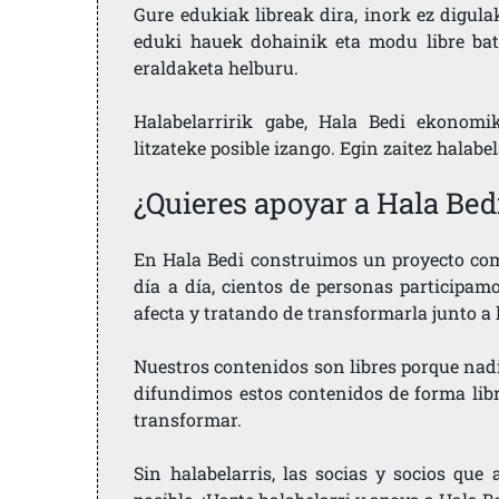
Gure edukiak libreak dira, inork ez digula
eduki hauek dohainik eta modu libre bat
eraldaketa helburu.
Halabelarririk gabe, Hala Bedi ekonomi
litzateke posible izango. Egin zaitez halabe
¿Quieres apoyar a Hala Bed
En Hala Bedi construimos un proyecto comu
día a día, cientos de personas participam
afecta y tratando de transformarla junto a
Nuestros contenidos son libres porque nad
difundimos estos contenidos de forma libre
transformar.
Sin halabelarris, las socias y socios qu