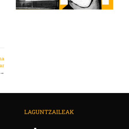
una
ar
→
LAGUNTZAILEAK