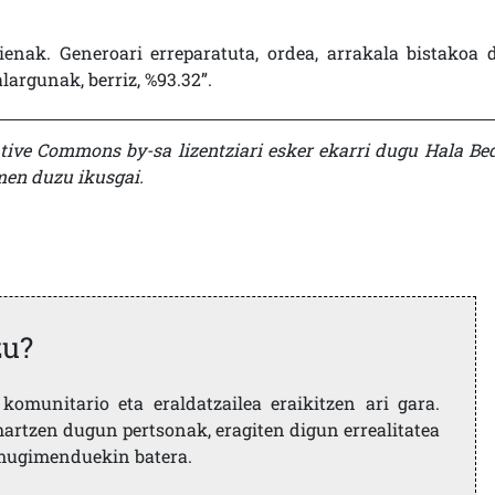
enak. Generoari erreparatuta, ordea, arrakala bistakoa d
argunak, berriz, %93.32”.
ative Commons by-sa lizentziari esker ekarri dugu Hala Bed
en duzu ikusgai.
zu?
komunitario eta eraldatzailea eraikitzen ari gara.
artzen dugun pertsonak, eragiten digun errealitatea
i mugimenduekin batera.