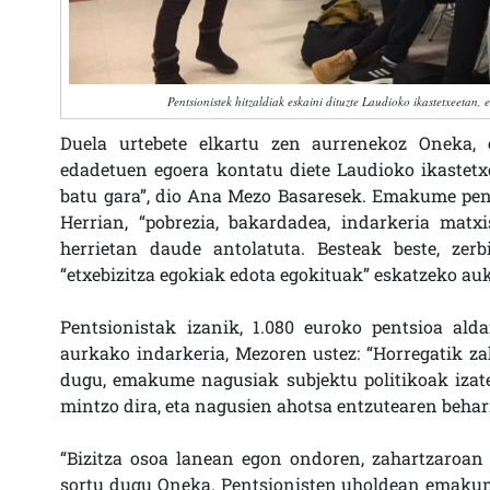
Pentsionistek hitzaldiak eskaini dituzte Laudioko ikastetxeetan,
Duela urtebete elkartu zen aurrenekoz Oneka,
edadetuen egoera kontatu diete Laudioko ikastetxe
batu gara”, dio Ana Mezo Basaresek. Emakume pent
Herrian, “pobrezia, bakardadea, indarkeria matx
herrietan daude antolatuta. Besteak beste, zerbi
“etxebizitza egokiak edota egokituak” eskatzeko auk
Pentsionistak izanik, 1.080 euroko pentsioa a
aurkako indarkeria, Mezoren ustez: “Horregatik 
dugu, emakume nagusiak subjektu politikoak izate
mintzo dira, eta nagusien ahotsa entzutearen behar
“Bizitza osoa lanean egon ondoren, zahartzaroan 
sortu dugu Oneka. Pentsionisten uholdean emakumea