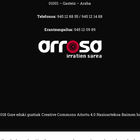
01001 – Gasteiz – Araba
Telefonoa:
945 12 88 55 / 945 12 14 88
Erantzungailua:
945 12 09 89
18 Gure eduki guztiak Creative Commons Aitortu 4.0 Nazioartekoa Baimen b