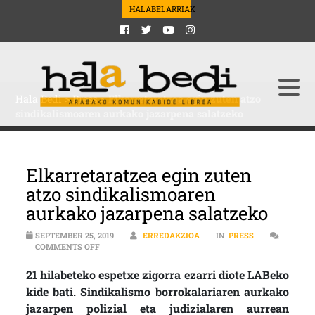
HALABELARRIAK
Hala Bedi
>
Press
>
Elkarretaratzea egin zuten atzo
sindikalismoaren aurkako jazarpena salatzeko
Elkarretaratzea egin zuten
atzo sindikalismoaren
aurkako jazarpena salatzeko
SEPTEMBER 25, 2019
ERREDAKZIOA
IN
PRESS
ON ELKARRETARATZEA EGIN ZUTEN ATZO SINDIKALI
COMMENTS OFF
21 hilabeteko espetxe zigorra ezarri diote LABeko
kide bati. Sindikalismo borrokalariaren aurkako
jazarpen polizial eta judizialaren aurrean