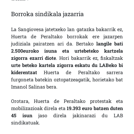
Borroka sindikala jazarria
La Sangiovesa jatetxeko lan gatazka bakarrik ez,
Huerta de Peraltako borrokak ere jazarpen
judiziala pairatzen ari da. Bertako
langile bati
2.500euroko isuna eta urtebeteko kartzela
zigorra ezarri diote
. Hori bakarrik ez, fiskaltzak
urte beteko kartela zigorra eskatu du LABeko bi
kiderentzat
Huerta de Peraltako sarrera
furgoneta batekin oztopatzeagatik, horietako bat
Imanol Salinas bera.
Orotara, Huerta de Peraltako protestak eta
mobilizazioak direla eta
19.393 euro batzen duten
45 isun
jaso direla jakinarazi du LAB
sindikatuak.