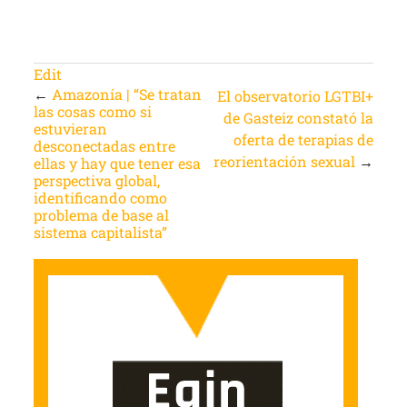
Edit
←
Amazonía | “Se tratan
El observatorio LGTBI+
las cosas como si
de Gasteiz constató la
estuvieran
oferta de terapias de
desconectadas entre
reorientación sexual
→
ellas y hay que tener esa
perspectiva global,
identificando como
problema de base al
sistema capitalista”