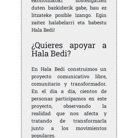
ekonomikoki sostengatzen
duten bazkiderik gabe, hau ez
litzateke posible izango. Egin
zaitez halabelarri eta babestu
Hala Bedi!
¿Quieres apoyar a
Hala Bedi?
En Hala Bedi construimos un
proyecto comunicativo libre,
comunitario y transformador.
En el día a día, cientos de
personas participamos en este
proyecto, observando la
realidad que nos afecta y
tratando de transformarla
junto a los movimientos
populares.