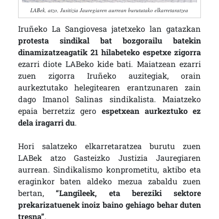
LABek, atzo, Jusitizia Jauregiaren aurrean burututako elkarretaratzea
Iruñeko La Sangiovesa jatetxeko lan gatazkan
protesta sindikal bat bozgorailu batekin
dinamizatzeagatik 21 hilabeteko espetxe zigorra
ezarri diote LABeko kide bati. Maiatzean ezarri
zuen zigorra Iruñeko auzitegiak, orain
aurkeztutako helegitearen erantzunaren zain
dago Imanol Salinas sindikalista. Maiatzeko
epaia berretziz gero
espetxean aurkeztuko ez
dela iragarri du
.
Hori salatzeko elkarretaratzea burutu zuen
LABek atzo Gasteizko Justizia Jauregiaren
aurrean. Sindikalismo konprometitu, aktibo eta
eraginkor baten aldeko mezua zabaldu zuen
bertan,
“Langileek, eta bereziki sektore
prekarizatuenek inoiz baino gehiago behar duten
tresna”
.