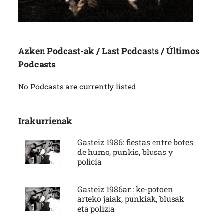
Azken Podcast-ak / Last Podcasts / Últimos
Podcasts
No Podcasts are currently listed
Irakurrienak
Gasteiz 1986: fiestas entre botes
de humo, punkis, blusas y
policía
Gasteiz 1986an: ke-potoen
arteko jaiak, punkiak, blusak
eta polizia