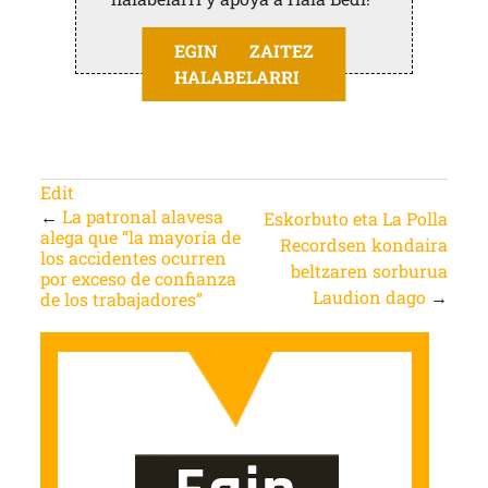
EGIN ZAITEZ
HALABELARRI
Edit
←
La patronal alavesa
Eskorbuto eta La Polla
alega que “la mayoría de
Recordsen kondaira
los accidentes ocurren
beltzaren sorburua
por exceso de confianza
Laudion dago
→
de los trabajadores”