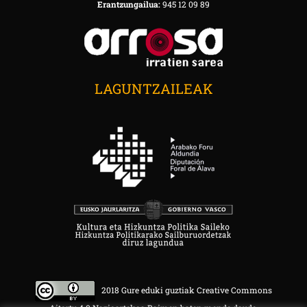
Erantzungailua:
945 12 09 89
LAGUNTZAILEAK
2018 Gure eduki guztiak Creative Commons