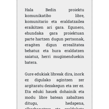
Hala Bedin proiektu
komunikatibo libre,
komunitario eta eraldatzailea
eraikitzen ari gara. Egunero,
ehundaka gara proiektuan
parte hartzen dugun pertsonak,
eragiten digun errealitatea
behatuz eta hura eraldatzen
saiatuz, herri mugimenduekin
batera.
Gure edukiak libreak dira, inork
ez digulako agintzen zer
argitaratu dezakegun eta zer ez.
Eta eduki hauek dohainik eta
modu libre batean zabaltzen
ditugu, hedapena,
elkarbanatzea eta eraldaketa