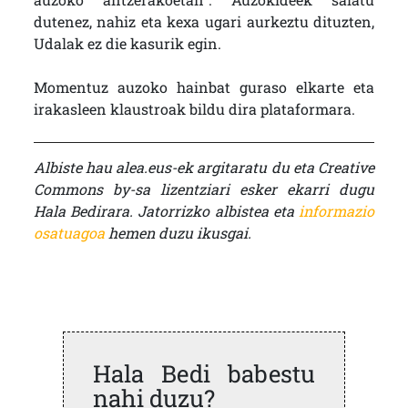
dutenez, nahiz eta kexa ugari aurkeztu dituzten,
Udalak ez die kasurik egin.
Momentuz auzoko hainbat guraso elkarte eta
irakasleen klaustroak bildu dira plataformara.
Albiste hau alea.eus-ek argitaratu du eta Creative
Commons by-sa lizentziari esker ekarri dugu
Hala Bedirara. Jatorrizko albistea eta
informazio
osatuagoa
hemen duzu ikusgai.
Hala Bedi babestu
nahi duzu?