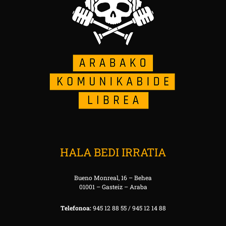
HALA BEDI IRRATIA
Bueno Monreal, 16 – Behea
01001 – Gasteiz – Araba
Telefonoa:
945 12 88 55 / 945 12 14 88