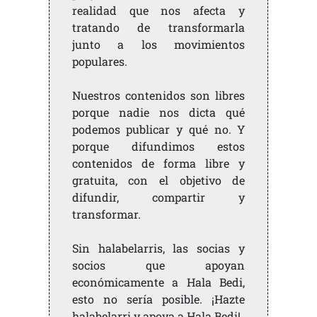
realidad que nos afecta y
tratando de transformarla
junto a los movimientos
populares.
Nuestros contenidos son libres
porque nadie nos dicta qué
podemos publicar y qué no. Y
porque difundimos estos
contenidos de forma libre y
gratuita, con el objetivo de
difundir, compartir y
transformar.
Sin halabelarris, las socias y
socios que apoyan
económicamente a Hala Bedi,
esto no sería posible. ¡Hazte
halabelarri y apoya a Hala Bedi!