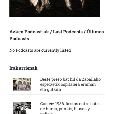
Azken Podcast-ak / Last Podcasts / Últimos
Podcasts
No Podcasts are currently listed
Irakurrienak
Beste preso bat hil da Zaballako
espetxetik ospitalera eraman
eta gutxira
Gasteiz 1986: fiestas entre botes
de humo, punkis, blusas y
policía