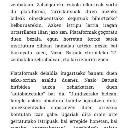
zenbakian. Zabalganeko eskola elkarteak sortu
du plataforma, “arriskutsuak diren auzoko
bideak oinezkoentzako seguruak bihurtzeko”
helburuarekin. Azken istripu larria iragan
urtarrilaren 18an jazo zen. Plataformak gogoratu
duen bezala, egun horretan kotxe batek
institutura zihoan hamalau urteko neska bat
harrapatu zuen, Nazio Batuak etorbideko 27.
zenbakiko zebrabidean, eta larri zauritu zuen.
Plataformak deialdia iragartzeko banatu duen
esku-orrian azaldu duenez, Nazio Batuak
hiribidea auzoa zeharkatzen duen
“autobideetako” bat da. “Jundizerako bidean,
langile askok abiadura handiz igarotzen dute,
oinezkoentzako suposatzen duen arriskua
kontutan izan gabe. Ugariak dira orain arte
gertatutako istripuak, bai errepide honetan, bai
auzoko antzerakoetan”. Auzokideek salatu