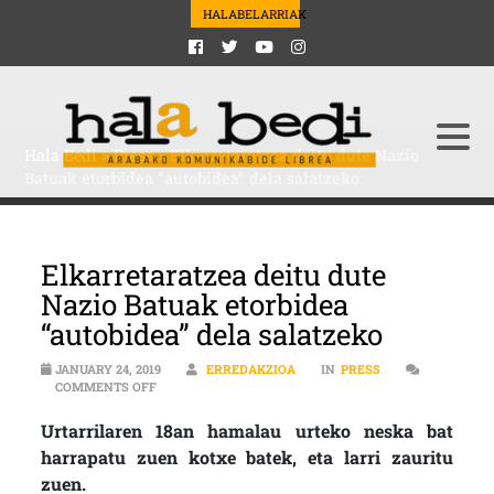
HALABELARRIAK
Hala Bedi
>
Press
>
Elkarretaratzea deitu dute Nazio
Batuak etorbidea “autobidea” dela salatzeko
Elkarretaratzea deitu dute
Nazio Batuak etorbidea
“autobidea” dela salatzeko
JANUARY 24, 2019
ERREDAKZIOA
IN
PRESS
ON ELKARRETARATZEA DEITU DUTE NAZIO BATUAK ETO
COMMENTS OFF
Urtarrilaren 18an hamalau urteko neska bat
harrapatu zuen kotxe batek, eta larri zauritu
zuen.