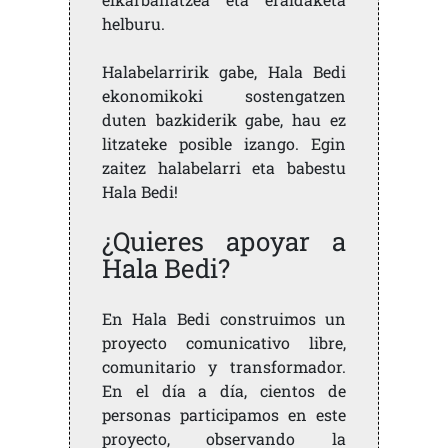
helburu.
Halabelarririk gabe, Hala Bedi
ekonomikoki sostengatzen
duten bazkiderik gabe, hau ez
litzateke posible izango. Egin
zaitez halabelarri eta babestu
Hala Bedi!
¿Quieres apoyar a
Hala Bedi?
En Hala Bedi construimos un
proyecto comunicativo libre,
comunitario y transformador.
En el día a día, cientos de
personas participamos en este
proyecto, observando la