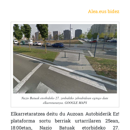
Alea.eus bidez
Nazio Batuak etorbideko 27. zenbakiko zebrabidean egingo dute
elkarretaratzea. GOOGLE MAPS
Elkarretaratzea deitu du Auzoan Autobiderik Ez!
plataforma sortu berriak urtarrilaren 25ean,
18:00etan, Nazio Batuak etorbideko 27.