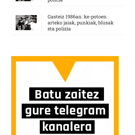
Gasteiz 1986an: ke-potoen
arteko jaiak, punkiak, blusak
eta polizia