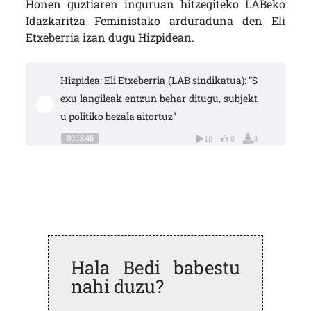
Honen guztiaren inguruan hitzegiteko LABeko
Idazkaritza Feministako arduraduna den Eli
Etxeberria izan dugu Hizpidean.
Hizpidea: Eli Etxeberria (LAB sindikatua): “S
exu langileak entzun behar ditugu, subjekt
u politiko bezala aitortuz”
00:18:46
10
0
3
Hala Bedi babestu
nahi duzu?