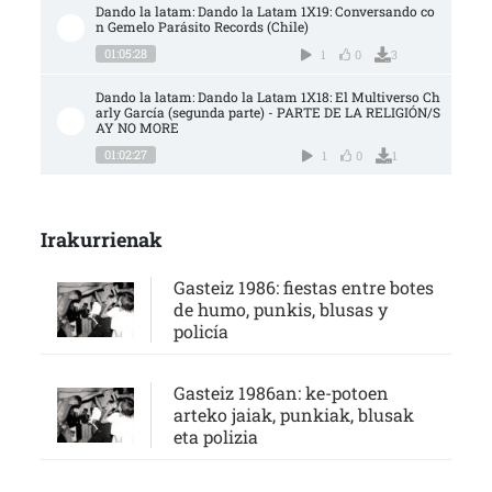
Dando la latam: Dando la Latam 1X19: Conversando co
n Gemelo Parásito Records (Chile)
01:05:28
1
0
3
Dando la latam: Dando la Latam 1X18: El Multiverso Ch
arly García (segunda parte) - PARTE DE LA RELIGIÓN/S
AY NO MORE
01:02:27
1
0
1
Irakurrienak
Gasteiz 1986: fiestas entre botes
de humo, punkis, blusas y
policía
Gasteiz 1986an: ke-potoen
arteko jaiak, punkiak, blusak
eta polizia