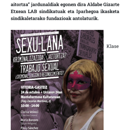
aitortza” jardunaldiak egonen dira Aldabe Gizarte
Etxean LAB sindikatuak eta Iparhegoa ikasketa
sindikaletarako fundazioak antolaturik.
Klase