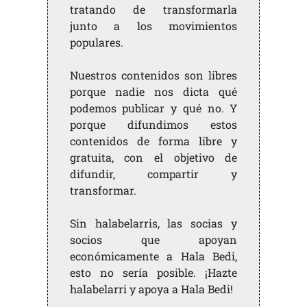
tratando de transformarla
junto a los movimientos
populares.
Nuestros contenidos son libres
porque nadie nos dicta qué
podemos publicar y qué no. Y
porque difundimos estos
contenidos de forma libre y
gratuita, con el objetivo de
difundir, compartir y
transformar.
Sin halabelarris, las socias y
socios que apoyan
económicamente a Hala Bedi,
esto no sería posible. ¡Hazte
halabelarri y apoya a Hala Bedi!