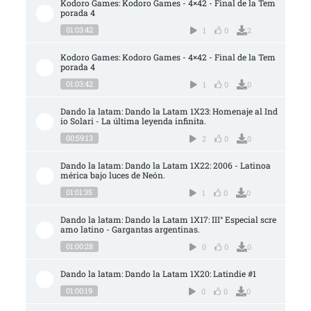
Kodoro Games: Kodoro Games - 4×42 - Final de la Tem
porada 4
01:03:42
1
0
2
Kodoro Games: Kodoro Games - 4×42 - Final de la Tem
porada 4
01:03:42
1
0
0
Dando la latam: Dando la Latam 1X23: Homenaje al Ind
io Solari - La última leyenda infinita.
00:59:13
2
0
0
Dando la latam: Dando la Latam 1X22: 2006 - Latinoa
mérica bajo luces de Neón.
01:01:35
1
0
0
Dando la latam: Dando la Latam 1X17: III° Especial scre
amo latino - Gargantas argentinas.
01:00:28
0
0
0
Dando la latam: Dando la Latam 1X20: Latindie #1
01:00:19
0
0
0