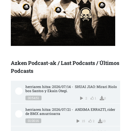
Azken Podcast-ak / Last Podcasts / Últimos
Podcasts
herriaren hitza: 2026/07/14 -  SHUAI JIAO: Mirari Riolo
bos Santos y Ekain Otegi.
00:54:51
2
1
0
herriaren hitza: 2026/07/21 -  ANDIMA ERRAZTI, rider 
de BMX amurrioarra
01:00:16
15
2
13