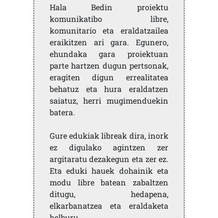
Hala Bedin proiektu
komunikatibo libre,
komunitario eta eraldatzailea
eraikitzen ari gara. Egunero,
ehundaka gara proiektuan
parte hartzen dugun pertsonak,
eragiten digun errealitatea
behatuz eta hura eraldatzen
saiatuz, herri mugimenduekin
batera.
Gure edukiak libreak dira, inork
ez digulako agintzen zer
argitaratu dezakegun eta zer ez.
Eta eduki hauek dohainik eta
modu libre batean zabaltzen
ditugu, hedapena,
elkarbanatzea eta eraldaketa
helburu.