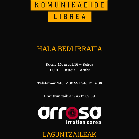
HALA BEDI IRRATIA
Bueno Monreal, 16 – Behea
01001 – Gasteiz – Araba
Telefonoa:
945 12 88 55 / 945 12 14 88
Erantzungailua:
945 12 09 89
LAGUNTZAILEAK