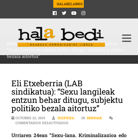
HALABELARRIS
Hala Bedi
>
Berriak
>
Eli Etxeberria (LAB sindikatua):
“Sexu langileak entzun behar ditugu, subjektu politiko
bezala aitortuz”
Eli Etxeberria (LAB
sindikatua): “Sexu langileak
entzun behar ditugu, subjektu
politiko bezala aitortuz”
OCTUBRE 23, 2019
HIZPIDEA
IN
BERRIAK
EN ELI ETXEBERRIA (LAB SINDIKATUA):
COMENTARIOS DESACTIVADOS
Urriaren 24ean “Sexu-lana. Kriminalizazioa edo