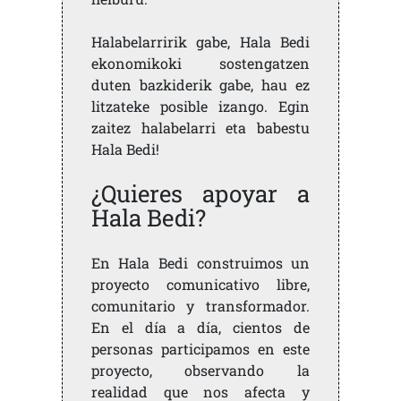
Halabelarririk gabe, Hala Bedi
ekonomikoki sostengatzen
duten bazkiderik gabe, hau ez
litzateke posible izango. Egin
zaitez halabelarri eta babestu
Hala Bedi!
¿Quieres apoyar a
Hala Bedi?
En Hala Bedi construimos un
proyecto comunicativo libre,
comunitario y transformador.
En el día a día, cientos de
personas participamos en este
proyecto, observando la
realidad que nos afecta y