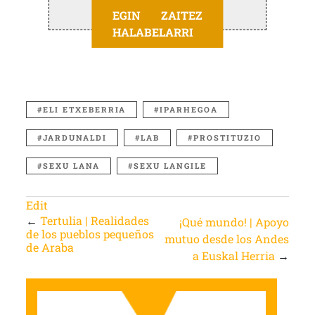
EGIN ZAITEZ
HALABELARRI
ELI ETXEBERRIA
IPARHEGOA
JARDUNALDI
LAB
PROSTITUZIO
SEXU LANA
SEXU LANGILE
Edit
←
Tertulia | Realidades
¡Qué mundo! | Apoyo
de los pueblos pequeños
mutuo desde los Andes
de Araba
a Euskal Herria
→