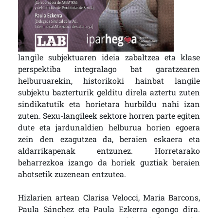
langile subjektuaren ideia zabaltzea eta klase
perspektiba integralago bat garatzearen
helburuarekin, historikoki hainbat langile
subjektu bazterturik gelditu direla aztertu zuten
sindikatutik eta horietara hurbildu nahi izan
zuten. Sexu-langileek sektore horren parte egiten
dute eta jardunaldien helburua horien egoera
zein den ezagutzea da, beraien eskaera eta
aldarrikapenak entzunez. Horretarako
beharrezkoa izango da horiek guztiak beraien
ahotsetik zuzenean entzutea.
Hizlarien artean Clarisa Velocci, Maria Barcons,
Paula Sánchez eta Paula Ezkerra egongo dira.