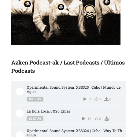
Azken Podcast-ak / Last Podcasts / Últimos
Podcasts
Xperimental Sound System: XSS325 | Cubo | Mundo de 
Agua
00:51:45
3
0
0
La Bola Loca: 6X26 Einar
01:07:39
10
0
1
Xperimental Sound System: XSS324 | Cubo | Way To Th
e Sun