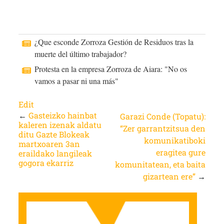
¿Que esconde Zorroza Gestión de Residuos tras la
muerte del último trabajador?
Protesta en la empresa Zorroza de Aiara: "No os
vamos a pasar ni una más"
Edit
←
Gasteizko hainbat
Garazi Conde (Topatu):
kaleren izenak aldatu
“Zer garrantzitsua den
ditu Gazte Blokeak
komunikatiboki
martxoaren 3an
eragitea gure
eraildako langileak
gogora ekarriz
komunitatean, eta baita
gizartean ere”
→