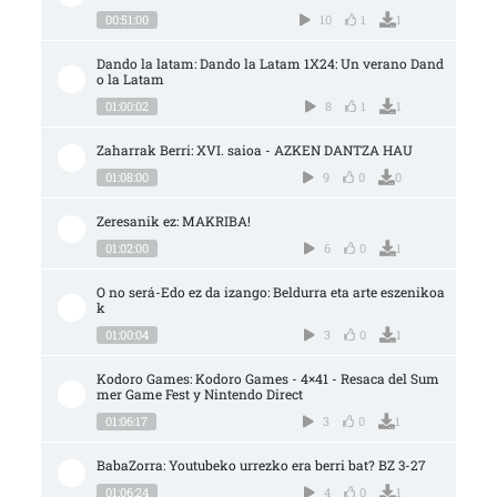
00:51:00
10
1
1
Dando la latam: Dando la Latam 1X24: Un verano Dand
o la Latam
01:00:02
8
1
1
Zaharrak Berri: XVI. saioa - AZKEN DANTZA HAU
01:08:00
9
0
0
Zeresanik ez: MAKRIBA!
01:02:00
6
0
1
O no será-Edo ez da izango: Beldurra eta arte eszenikoa
k
01:00:04
3
0
1
Kodoro Games: Kodoro Games - 4×41 - Resaca del Sum
mer Game Fest y Nintendo Direct
01:06:17
3
0
1
BabaZorra: Youtubeko urrezko era berri bat? BZ 3-27
01:06:24
4
0
1