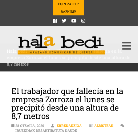
EGIN ZAITEZ
BAZKIDE!
Hala Bedi
>
Albisteak
>
El trabajador que fallecía en la
empresa Zorroza el lunes se precipitó desde una altura de
8,7 metros
El trabajador que fallecía en la
empresa Zorroza el lunes se
precipitó desde una altura de
8,7 metros
28 OTSAILA, 2020
ERREDAKZIOA
IN
ALBISTEAK
EL TRABAJADOR QUE FALLECÍA EN 
IRUZKINAK DESAKTIBATUTA DAUDE