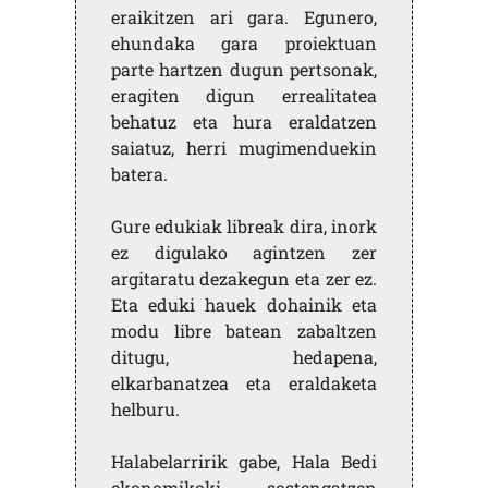
eraikitzen ari gara. Egunero,
ehundaka gara proiektuan
parte hartzen dugun pertsonak,
eragiten digun errealitatea
behatuz eta hura eraldatzen
saiatuz, herri mugimenduekin
batera.
Gure edukiak libreak dira, inork
ez digulako agintzen zer
argitaratu dezakegun eta zer ez.
Eta eduki hauek dohainik eta
modu libre batean zabaltzen
ditugu, hedapena,
elkarbanatzea eta eraldaketa
helburu.
Halabelarririk gabe, Hala Bedi
ekonomikoki sostengatzen