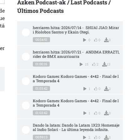
Azken Podcast-ak / Last Podcasts /
Últimos Podcasts
de
ue
tá
herriaren hitza: 2026/07/14 -  SHUAI JIAO: Mirar
i Riolobos Santos y Ekain Otegi.
00:54:51
0
0
0
er
herriaren hitza: 2026/07/21 -  ANDIMA ERRAZTI, 
rider de BMX amurrioarra
01:00:16
15
2
13
Kodoro Games: Kodoro Games - 4×42 - Final de l
a Temporada 4
01:03:42
1
0
2
Kodoro Games: Kodoro Games - 4×42 - Final de l
a Temporada 4
01:03:42
1
0
0
Dando la latam: Dando la Latam 1X23: Homenaje 
al Indio Solari - La última leyenda infinita.
00:59:13
2
0
0