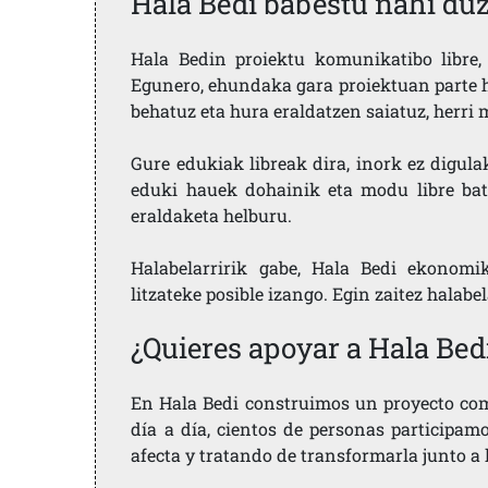
Hala Bedi babestu nahi du
Hala Bedin proiektu komunikatibo libre, 
Egunero, ehundaka gara proiektuan parte h
behatuz eta hura eraldatzen saiatuz, herr
Gure edukiak libreak dira, inork ez digula
eduki hauek dohainik eta modu libre bat
eraldaketa helburu.
Halabelarririk gabe, Hala Bedi ekonomi
litzateke posible izango. Egin zaitez halabe
¿Quieres apoyar a Hala Bed
En Hala Bedi construimos un proyecto comu
día a día, cientos de personas participam
afecta y tratando de transformarla junto a