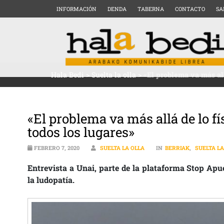
INFORMACIÓN
DENDA
TABERNA
CONTACTO
SA
Hala Bedi
>
Suelta la olla
>
«El problema va más all
«El problema va más allá de lo fís
todos los lugares»
FEBRERO 7, 2020
SUELTA LA OLLA
IN
BERRIAK
,
SUELTA LA
Entrevista a Unai, parte de la plataforma Stop Apue
la ludopatía.