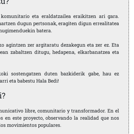
zu?
komunitario eta eraldatzailea eraikitzen ari gara.
artzen dugun pertsonak, eragiten digun errealitatea
i mugimenduekin batera.
ko agintzen zer argitaratu dezakegun eta zer ez. Eta
ean zabaltzen ditugu, hedapena, elkarbanatzea eta
koki sostengatzen duten bazkiderik gabe, hau ez
larri eta babestu Hala Bedi!
i?
nicativo libre, comunitario y transformador. En el
os en este proyecto, observando la realidad que nos
 los movimientos populares.