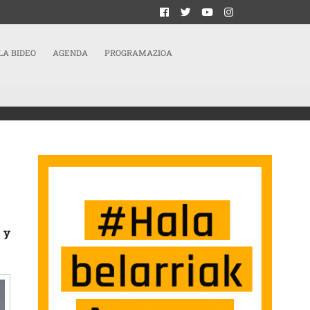
LA BIDEO
AGENDA
PROGRAMAZIOA
LO FÍSICO, LAS APUESTAS Y EL JUEGO LLEGAN A TODOS LOS LUGARES»
 y