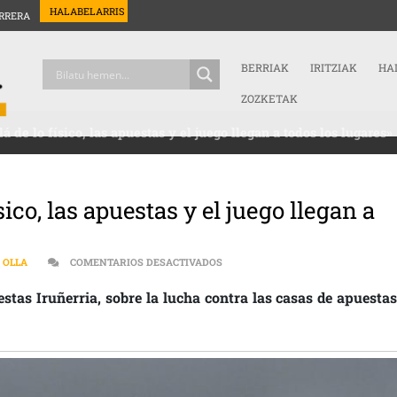
HALABELARRIS
RRERA
BERRIAK
IRITZIAK
HA
ZOZKETAK
á de lo físico, las apuestas y el juego llegan a todos los lugares»
ico, las apuestas y el juego llegan a
EN «EL PROBLEMA VA MÁS ALLÁ DE 
 OLLA
COMENTARIOS DESACTIVADOS
stas Iruñerria, sobre la lucha contra las casas de apuestas