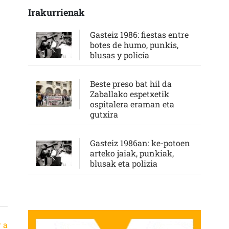
Irakurrienak
Gasteiz 1986: fiestas entre
botes de humo, punkis,
blusas y policía
Beste preso bat hil da
Zaballako espetxetik
ospitalera eraman eta
gutxira
Gasteiz 1986an: ke-potoen
arteko jaiak, punkiak,
blusak eta polizia
r a