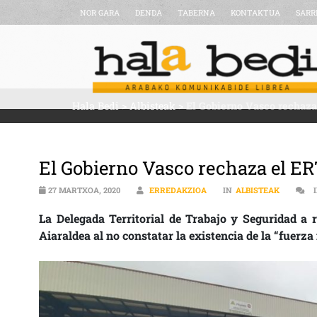
NOR GARA
DENDA
TABERNA
KONTAKTUA
SARR
Hala Bedi
>
Albisteak
>
El Gobierno Vasco rechaz
El Gobierno Vasco rechaza el E
27 MARTXOA, 2020
ERREDAKZIOA
IN
ALBISTEAK
La Delegada Territorial de Trabajo y Seguridad a
Aiaraldea al no constatar la existencia de la “fuerz