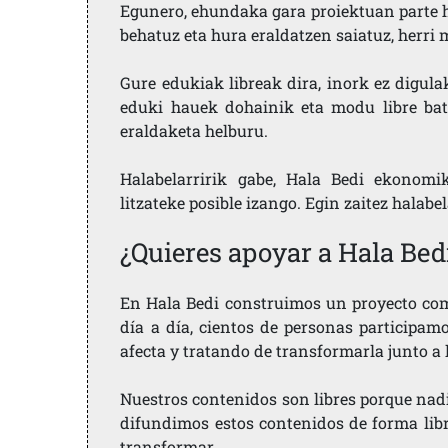
Egunero, ehundaka gara proiektuan parte h
behatuz eta hura eraldatzen saiatuz, herr
Gure edukiak libreak dira, inork ez digula
eduki hauek dohainik eta modu libre bat
eraldaketa helburu.
Halabelarririk gabe, Hala Bedi ekonomi
litzateke posible izango. Egin zaitez halabe
¿Quieres apoyar a Hala Bed
En Hala Bedi construimos un proyecto comu
día a día, cientos de personas participam
afecta y tratando de transformarla junto a
Nuestros contenidos son libres porque nad
difundimos estos contenidos de forma libre
transformar.