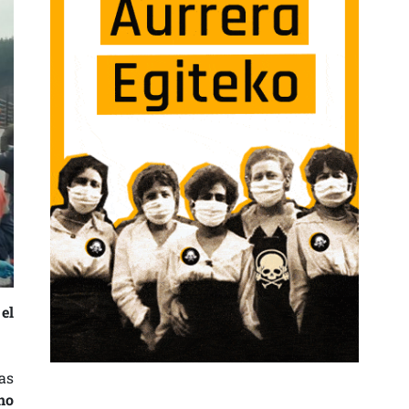
el
as
no