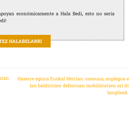
e apoyan económicamente a Hala Bedi, esto no sería
edi!
ITEZ HALABELARRI
están
Haserre eguna Euskal Herrian: osasuna, enplegua e
lan baldintzen defentsan mobiliztatzen ari di
langileak