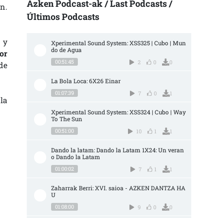
Azken Podcast-ak / Last Podcasts /
ón.
Últimos Podcasts
 y
Xperimental Sound System: XSS325 | Cubo | Mun
do de Agua
or
00:51:45
2
0
0
de
La Bola Loca: 6X26 Einar
01:07:39
7
0
1
la
Xperimental Sound System: XSS324 | Cubo | Way 
To The Sun
00:51:00
10
1
1
Dando la latam: Dando la Latam 1X24: Un veran
o Dando la Latam
01:00:02
7
1
1
Zaharrak Berri: XVI. saioa - AZKEN DANTZA HA
U
01:08:00
9
0
0