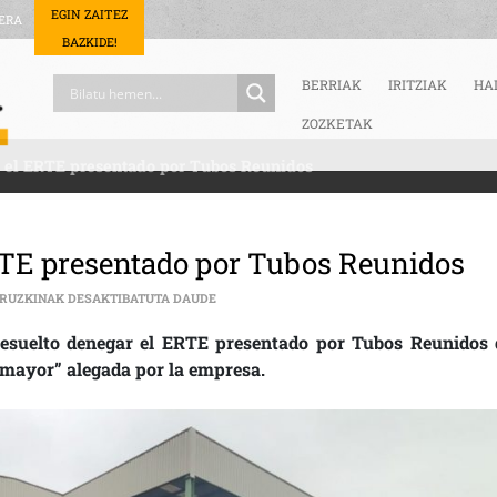
EGIN ZAITEZ
ERA
BAZKIDE!
BERRIAK
IRITZIAK
HA
ZOZKETAK
a el ERTE presentado por Tubos Reunidos
RTE presentado por Tubos Reunidos
EL GOBIERNO VASCO RECHAZA EL ERTE PRE
IRUZKINAK DESAKTIBATUTA DAUDE
 resuelto denegar el ERTE presentado por Tubos Reunidos 
a mayor” alegada por la empresa.