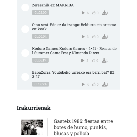
Zeresanik ez: MAKRIBA!
01:02:00
6
0
1
O no será-Edo ez da izango: Beldurra eta arte esz
enikoak
01:00:04
3
0
1
Kodoro Games: Kodoro Games - 4×41 - Resaca de
l Summer Game Fest y Nintendo Direct
01:06:17
3
0
1
BabaZorra: Youtubeko urrezko era berri bat? BZ 
3-27
01:06:24
4
0
1
Irakurrienak
Gasteiz 1986: fiestas entre
botes de humo, punkis,
blusas y policía